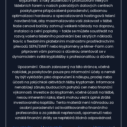
kryptoměn. S roky zkušeností v provozování velkých
těžebních farem v našich pokročilých datových centrech
poskytujeme přizpůsobené poradenství, odbornou
optimalizaci hardwaru a specializovaná hostingová řešení
navržená tak, aby maximalizovala vaši ziskovost v těžbě.
Naše cenové balíčky zahrnují veškeré náklady na dopravu,
instalaci a celní poplatky – takže se můžete soustředit na
rozvoj vašeho těžebního podnikání bez skrytých nákladů.
Navíc s flexibilními platebními možnostmi prostřednictvím
převodů SEPA/SWIFT nebo kryptoměny je Miner-Farm.com
připraven vám pomoci s důvěrou orientovat se v
dynamickém světě kryptotěžby s profesionalitou a důvěrou.
Upozornění: Obsah zobrazený na této stránce, včetně
nabídek, je poskytován pouze pro informační účely a neměl
by být vykládán jako doporučení k nákupu, prodeji nebo
účasti na jakýchkoli aktivitách těžby kryptoměn. Informace
nenabízejí záruku budoucích pohybů cen nebo finanční
výkonnosti. Investice do kryptoměn, včetně účasti na těžbě,
nesou inherentní rizika, která mohou vést k úplné ztrátě
investovaného kapitálu. Tento materiál není náhradou za
osobní poradenství od kvalifikovaného finančního
profesionála a za jakékoli nepřesnosti, opomenutí nebo
vzniklé finanční ztráty se nepřebírá žádná odpovědnost.