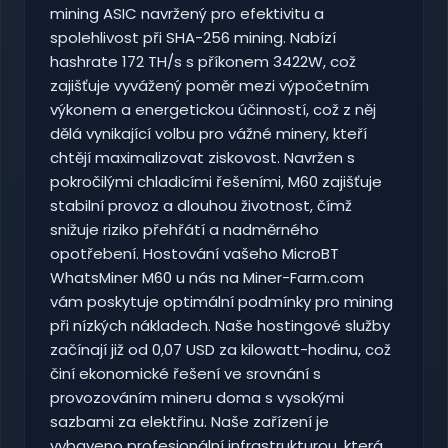
mining ASIC navržený pro efektivitu a
spolehlivost při SHA-256 mining. Nabízí
hashrate 172 TH/s s příkonem 3422W, což
zajišťuje vyvážený poměr mezi výpočetním
výkonem a energetickou účinností, což z něj
dělá vynikající volbu pro vážné minery, kteří
chtějí maximalizovat ziskovost. Navržen s
pokročilými chladicími řešeními, M60 zajišťuje
stabilní provoz a dlouhou životnost, čímž
snižuje riziko přehřátí a nadměrného
opotřebení. Hostování vašeho MicroBT
WhatsMiner M60 u nás na Miner-Farm.com
vám poskytuje optimální podmínky pro mining
při nízkých nákladech. Naše hostingové služby
začínají již od 0,07 USD za kilowatt-hodinu, což
činí ekonomické řešení ve srovnání s
provozováním mineru doma s vysokými
sazbami za elektřinu. Naše zařízení je
vybaveno profesionální infrastrukturou, která