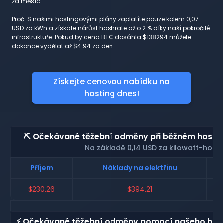
za měsíc.
Proč: S našimi hostingovými plány zaplatíte pouze kolem 0,07
USD za kWh a získáte nárůst hashrate až o 2 % díky naší pokročilé
infrastruktuře. Pokud by cena BTC dosáhla $138294 můžete
dokonce vydělat až $4.94 za den.
Získejte cenovou nabídku na
hosting dnes!
⛏️ Očekávané těžební odměny při běžném hosting
Na základě 0,14 USD za kilowatt-hodi
Příjem
Náklady na elektřinu
$230.26
$394.21
⚡ Očekávané těžební odměny pomocí našeho host