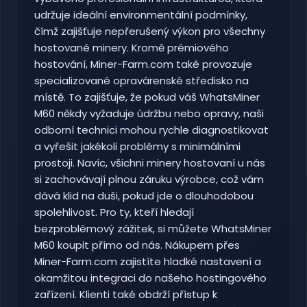
udržuje ideální environmentální podmínky,
čímž zajišťuje nepřerušený výkon pro všechny
hostované minery. Kromě prémiového
hostování, Miner-Farm.com také provozuje
specializované opravárenské středisko na
místě. To zajišťuje, že pokud váš WhatsMiner
M60 někdy vyžaduje údržbu nebo opravy, naši
odborní technici mohou rychle diagnostikovat
a vyřešit jakékoli problémy s minimálními
prostoji. Navíc, všichni minery hostovaní u nás
si zachovávají plnou záruku výrobce, což vám
dává klid na duši, pokud jde o dlouhodobou
spolehlivost. Pro ty, kteří hledají
bezproblémový zážitek, si můžete WhatsMiner
M60 koupit přímo od nás. Nákupem přes
Miner-Farm.com zajistíte hladké nastavení a
okamžitou integraci do našeho hostingového
zařízení. Klienti také obdrží přístup k