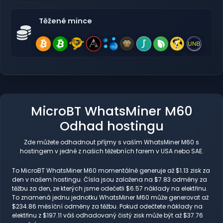
Těžené mince
MicroBT WhatsMiner M60
Odhad hostingu
Zde můžete odhadnout příjmy s vaším WhatsMiner M60 s
hostingem v jedné z našich těžebních farem v USA nebo SAE.
To MicroBT WhatsMiner M60 momentálně generuje až $1.13 zisk za
den v našem hostingu. Čísla jsou založena na $7.83 odměny za
těžbu za den, ze kterých jsme odečetli $6.57 náklady na elektřinu.
To znamená jednu jednotku WhatsMiner M60 může generovat až
$234.86 měsíční odměny za těžbu. Pokud odečtete náklady na
elektřinu z $197.11 váš odhadovaný čistý zisk může být až $37.76