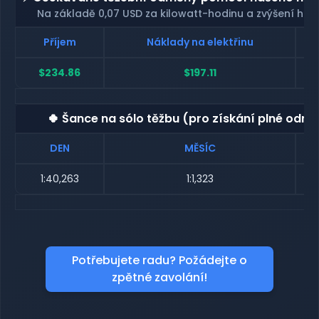
Na základě 0,07 USD za kilowatt-hodinu a zvýšení has
Příjem
Náklady na elektřinu
$234.86
$197.11
🍀 Šance na sólo těžbu (pro získání plné odmě
DEN
MĚSÍC
1:40,263
1:1,323
Potřebujete radu? Požádejte o
zpětné zavolání!