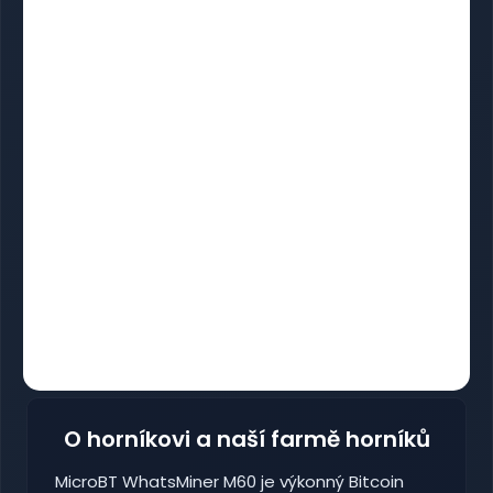
O horníkovi a naší farmě horníků
MicroBT WhatsMiner M60 je výkonný Bitcoin