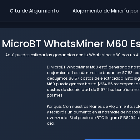
Cita de Alojamiento
Alojamiento de Minería por
MicroBT WhatsMiner M60 Es
Aquí puedes estimar las ganancias con tu WhatsMiner M60 con un Alo
El MicroBT WhatsMiner M60 está generando hasta
alojamiento. Los números se basan en $7.83 re
dedujimos $6.57 costos de electricidad. Esto s
M60 puede generar hasta $234.86 recompensas 
costos de electricidad de $197.11 su beneficio n
por mes.
Por qué: Con nuestros Planes de Alojamiento, so
y recibirás un aumento en el hashrate de hasta e
avanzada. Si el precio de BTC llegara $138294 
día.