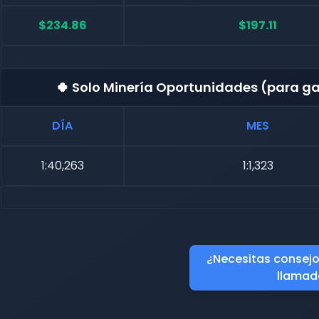
$234.86
$197.11
🍀 Solo Minería Oportunidades (para 
DÍA
MES
1:40,263
1:1,323
¿Necesitas consejo?
llamad