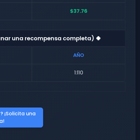
$37.76
ganar una recompensa completa) 🍀
AÑO
1:110
 ¡Solicita una
a!