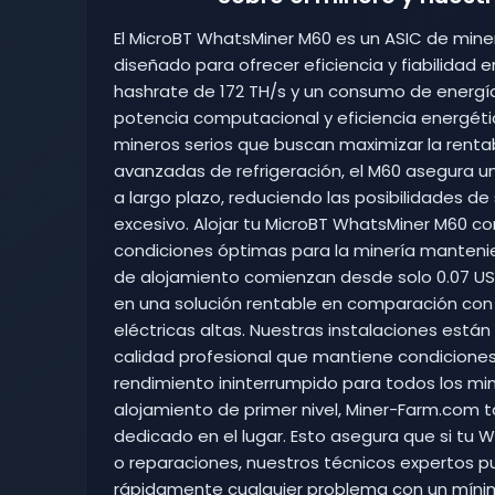
El MicroBT WhatsMiner M60 es un ASIC de miner
diseñado para ofrecer eficiencia y fiabilidad 
hashrate de 172 TH/s y un consumo de energía 
potencia computacional y eficiencia energéti
mineros serios que buscan maximizar la renta
avanzadas de refrigeración, el M60 asegura u
a largo plazo, reduciendo las posibilidades 
excesivo. Alojar tu MicroBT WhatsMiner M60 c
condiciones óptimas para la minería mantenie
de alojamiento comienzan desde solo 0.07 USD 
en una solución rentable en comparación con 
eléctricas altas. Nuestras instalaciones está
calidad profesional que mantiene condicione
rendimiento ininterrumpido para todos los mi
alojamiento de primer nivel, Miner-Farm.com 
dedicado en el lugar. Esto asegura que si tu
o reparaciones, nuestros técnicos expertos p
rápidamente cualquier problema con un míni