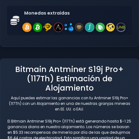
Monedas extraídas
Bitmain Antminer S19j Pro+
(117Th) Estimación de
Alojamiento
Aquí puedes estimar las ganancias con tu Antminer S19j Pro+
(117Th) con un Alojamiento en una de nuestras granjas mineras
en EE. UU. o EAU.
El Bitmain Antminer S19j Pro+ (117Th) está generando hasta $-1.25
ganancia diaria en nuestro alojamiento. Los números se basan
en $5.33 recompensas de minería por día de las que dedujimos
$6.44 costos de electricidad. Esto significa una unidad de un