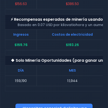
$156.63
$386.50
⚡ Recompensas esperadas de minería usando nue
Basado en 0.07 USD por kilovatiohora y un aument
Ingresos
Costos de electricidad
$159.76
$193.25
🍀 Solo Minería Oportunidades (para ganar una
DÍA
MES
1:59,190
1:1,944