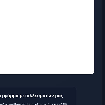
 τη φάρμα μεταλλευμάτων μας
 πολύ αποδοτικός ASIC εξορυκτής SHA-256