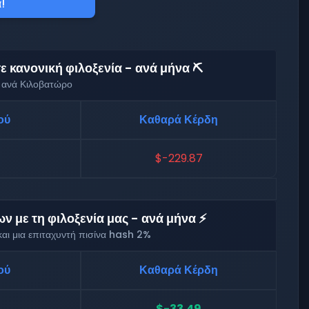
!
 κανονική φιλοξενία - ανά μήνα ⛏️
 ανά Κιλοβατώρο
ού
Καθαρά Κέρδη
$-229.87
 με τη φιλοξενία μας - ανά μήνα ⚡
αι μια επιταχυντή πισίνα hash 2%
ού
Καθαρά Κέρδη
$-33.49