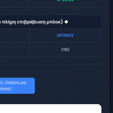
ια πλήρη επιβράβευση μπλοκ) 🍀
ΧΡΟΝΟΣ
1:162
ς; Ζητήστε μια
λήσης!