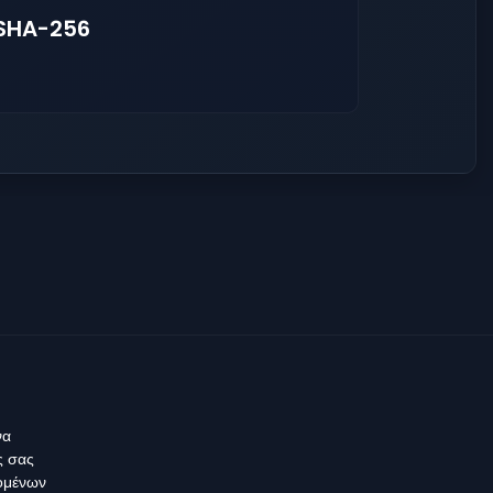
 SHA-256
να
ς σας
δομένων