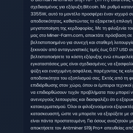
σχεδιασμένος για εξόρυξη Bitcoin. Με ρυθμό κατ
3355W, αυτό το μοντέλο προσφέρει έναν ισχυρό σ
αποδοτικότητας, καθιστώντας το εξαιρετική επιλογή
μεγιστοποίηση της κερδοφορίας. Με τη φιλοξενία το
μας στο Miner-Farm.com, αποκτάτε πρόσβαση σε 
βελτιστοποιημένο για συνεχή και σταθερή λειτουργ
ξεκινούν από ανταγωνιστικές τιμές έως 0.07 USD 
βελτιστοποιήσετε τα κόστη εξόρυξης ενώ επωφελεί
εγκαταστάσεις μας είναι σχεδιασμένες να εξασφαλ
ψύξη και ενισχυμένη ασφάλεια, παρέχοντας τις καλ
αποδοτικότητα του εξοπλισμού σας. Εκτός από τη φ
επιδιόρθωσης στον χώρο, όπου οι έμπειροι τεχνικο
να επιδιορθώσουν τυχόν προβλήματα που μπορεί ν
ανενεργούς λειτουργίας και διασφαλίζει ότι ο εξορυκ
κατακερματισμού. Όλοι οι φιλοξενούμενοι εξορυκτέ
κατασκευαστή, ώστε να μπορείτε να εξορύξετε με σ
είναι πάντα προστατευμένη. Για όσους αναζητούν μ
αποκτήσετε τον Antminer S19j Pro+ απευθείας από