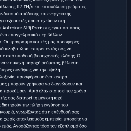
ανάλωσης 117 TH/s και κατανάλωση ρεύματος
υνδυασμό απόδοσης και ενεργειακής
 για εξορυκτές που στοχεύουν στη
υ Antminer S19j Pro+ στις εγκαταστάσεις
ένα επαγγελματικό περιβάλλον
ία. Οι προγραμματιστικές μας προσφορές
ανά κιλοβατώρα, επιτρέποντάς σας να
στε από υποδομή βιομηχανικής κλάσης. Οι
ίσουν συνεχή παροχή ρεύματος, βέλτιστη
ύτερες συνθήκες για την υψηλή
ιλοξενία, προσφέρουμε ένα κέντρο
ί μας μπορούν γρήγορα να διαγνώσουν και
α προκύψουν. Αυτό ελαχιστοποιεί τον χρόνο
τής σας διατηρεί τη μέγιστη ισχύ
ς διατηρούν την πλήρη εγγύηση του
ιγουριά, γνωρίζοντας ότι η επένδυσή σας
ια χωρίς αποκλεισμούς εμπειρία, μπορείτε να
 εμάς. Αγοράζοντας τόσο τον εξοπλισμό όσο