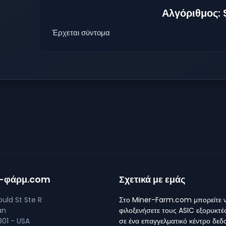
Αλγόριθμος:
Έρχεται σύντομα
ρ-φάρμ.com
Σχετικά με εμάς
uld St Ste R
Στο Miner-Farm.com μπορείτε 
an
φιλοξενήσετε τους ASIC εξορυκτέ
01 - USA
σε ένα επαγγελματικό κέντρο δε