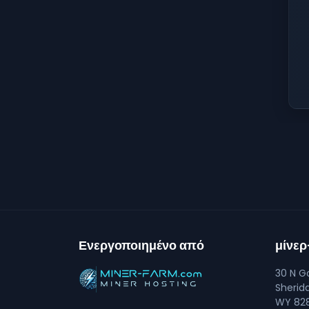
Ενεργοποιημένο από
μίνε
30 N Go
Sherid
WY 828