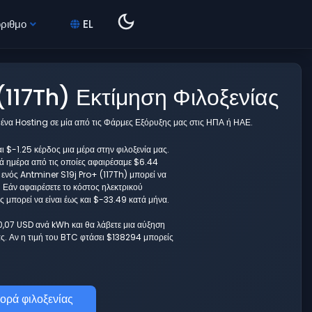
όριθμο
EL
117Th) Εκτίμηση Φιλοξενίας
ε ένα Hosting σε μία από τις Φάρμες Εξόρυξης μας στις ΗΠΑ ή ΗΑΕ.
ι $-1.25 κέρδος μια μέρα στην φιλοξενία μας.
νά ημέρα από τις οποίες αφαιρέσαμε $6.44
α ενός Antminer S19j Pro+ (117Th) μπορεί να
 Εάν αφαιρέσετε το κόστος ηλεκτρικού
 μπορεί να είναι έως και $-33.49 κατά μήνα.
 0,07 USD ανά kWh και θα λάβετε μια αύξηση
. Αν η τιμή του BTC φτάσει $138294 μπορείς
ορά φιλοξενίας