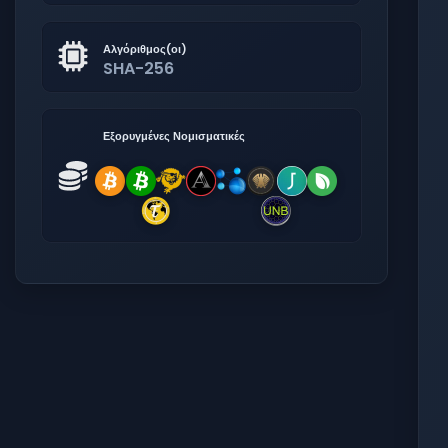
Αλγόριθμος(οι)
SHA-256
Εξορυγμένες Νομισματικές