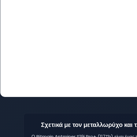
Σχετικά με τον μεταλλωρύχο και
Ο Bitmain Antminer S19j Pro+ (117Th) είναι ένας