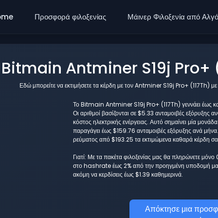
ome
Προσφορά φιλοξενίας
Μάινερ Φιλοξενία από Αλγ
Bitmain Antminer S19j Pro+ (
Εδώ μπορείτε να εκτιμήσετε τα κέρδη με τον Antminer S19j Pro+ (117Th) μ
Το Bitmain Antminer S19j Pro+ (117Th) γεννάει έως κα
Οι αριθμοί βασίζονται σε $5.33 ανταμοιβές εξόρυξης α
κόστος ηλεκτρικής ενέργειας. Αυτό σημαίνει μία μονάδ
παραγάγει έως $159.76 ανταμοιβές εξόρυξης ανά μήνα.
ρεύματος από $193.25 τα εκτιμώμενα καθαρά κέρδη σας
Γιατί: Με τα πακέτα φιλοξενίας μας θα πληρώνετε μόνο
στο hashrate έως 2% από την προηγμένη υποδομή μας
ακόμη να κερδίσεις έως $1.39 καθημερινά.
Απόκτησε μια προσφ