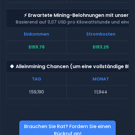
⚡ Erwartete Mining-Belohnungen mit unserem
Basierend auf 0,07 USD pro Kilowattstunde und eine
Einkommen
Stromkosten
$159.76
$193.25
🍀 Alleinmining Chancen (um eine vollständige Blo
TAG
MONAT
1:59,190
1:1,944
Brauchen Sie Rat? Fordern Sie einen
Rückruf an!