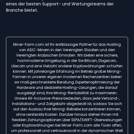
eines der besten Support- und Wartungsteams der
Branche bietet.
Miner-Farm.com ist Ihr erstklassiger Partner für das Hosting
von ASIC-Minern in den Vereinigten Staaten und den
Vereinigten Arabischen Emiraten. Wir bieten eine sichere,
hochmoderne Umgebung, in der Sie Bitcoin, Dogecoin,
Litecoin und eine Vielzahl anderer Kryptowährungen schürfen
können. Mit jahrelanger Erfahrung im Betrieb großer Mining-
Farmen in unseren eigenen modernen Rechenzentren bieten
wir maßgeschneiderte Beratung, Expertenoptimierung der
Hardware und dedizierte Hosting-Lösungen, die darauf
ausgelegt sind, Ihre Mining-Rentabilität zu maximieren.
Unsere All-Inclusive-Preise bedeuten, dass jede Versand-,
Installations- und Zollgebühr abgedeckt ist, sodass Sie sich
auf den Ausbau Ihrer Mining-Betriebe konzentrieren können,
ohne versteckte Kosten. Darüber hinaus stehen Ihnen mit
flexiblen Zahlungsoptionen über SEPA/SWIFT-Überweisungen
oder Kryptowährungen bei Miner-Farm.com alle Türen offen,
um professionell und vertrauensvoll in der dynamischen Welt