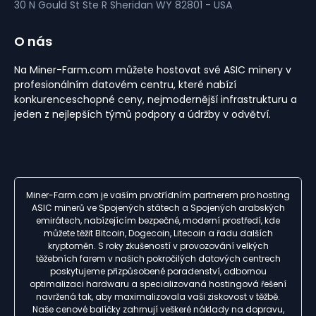
30 N Gould St Ste R
Sheridan
WY 82801 - USA
O nás
Na Miner-Farm.com můžete hostovat své ASIC minery v
profesionálním datovém centru, které nabízí
konkurenceschopné ceny, nejmodernější infrastrukturu a
jeden z nejlepších týmů podpory a údržby v odvětví.
Miner-Farm.com je vaším prvotřídním partnerem pro hosting
ASIC minerů ve Spojených státech a Spojených arabských
emirátech, nabízejícím bezpečné, moderní prostředí, kde
můžete těžit Bitcoin, Dogecoin, Litecoin a řadu dalších
kryptoměn. S roky zkušeností v provozování velkých
těžebních farem v našich pokročilých datových centrech
poskytujeme přizpůsobené poradenství, odbornou
optimalizaci hardwaru a specializovaná hostingová řešení
navržená tak, aby maximalizovala vaši ziskovost v těžbě.
Naše cenové balíčky zahrnují veškeré náklady na dopravu,