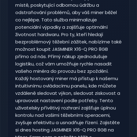
místě, poskytující odbornou údržbu a
odstraňování problémů, aby váš miner běžel
co nejlépe. Tato služba minimalizuje
potenciální výpadky a zajišťuje optimální
životnost hardwaru. Pro ty, kteří hledají
bezproblémový těžební zážitek, nabízíme také
možnost koupit JASMINER X16-Q PRO 8GB
přímo od nás. Přímý nákup zjednodušuje
logistiku, což vám umožňuje rychle nasadit
vašeho minéra do provozu bez zpoždění.
Každý hostovaný miner má přístup k našemu
intuitivnímu ovládacímu panelu, kde můžete
vzdáleně sledovat výkon, sledovat ziskovost a
upravovat nastavení podle potřeby. Tento
uživatelsky přívětivý rozhraní zajišťuje úplnou
kontrolu nad vašimi těžebními operacemi,
zvyšuje efektivitu a usnadňuje řízení. Zajistěte
si dnes hosting JASMINER X16-Q PRO 8GB na