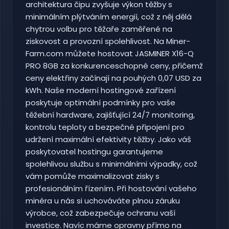
architektura čipu zvyšuje výkon těžby s
minimálním plýtváním energií, což z něj dělá
chytrou volbu pro těžaře zaměřené na
ziskovost a provozní spolehlivost. Na Miner-
Farm.com můžete hostovat JASMINER X16-Q
PRO 8GB za konkurenceschopné ceny, přičemž
ceny elektřiny začínají na pouhých 0,07 USD za
kWh. Naše moderní hostingové zařízení
poskytuje optimální podmínky pro vaše
těžební hardware, zajišťující 24/7 monitoring,
kontrolu teploty a bezpečné připojení pro
udržení maximální efektivity těžby. Jako váš
poskytovatel hostingu garantujeme
spolehlivou službu s minimálními výpadky, což
vám pomůže maximalizovat zisky s
profesionálním řízením. Při hostování vašeho
minéra u nás si uchováváte plnou záruku
výrobce, což zabezpečuje ochranu vaší
investice. Navíc máme opravny přímo na