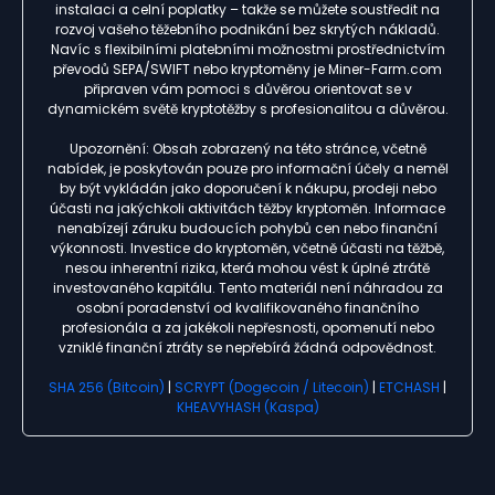
instalaci a celní poplatky – takže se můžete soustředit na
rozvoj vašeho těžebního podnikání bez skrytých nákladů.
Navíc s flexibilními platebními možnostmi prostřednictvím
převodů SEPA/SWIFT nebo kryptoměny je Miner-Farm.com
připraven vám pomoci s důvěrou orientovat se v
dynamickém světě kryptotěžby s profesionalitou a důvěrou.
Upozornění: Obsah zobrazený na této stránce, včetně
nabídek, je poskytován pouze pro informační účely a neměl
by být vykládán jako doporučení k nákupu, prodeji nebo
účasti na jakýchkoli aktivitách těžby kryptoměn. Informace
nenabízejí záruku budoucích pohybů cen nebo finanční
výkonnosti. Investice do kryptoměn, včetně účasti na těžbě,
nesou inherentní rizika, která mohou vést k úplné ztrátě
investovaného kapitálu. Tento materiál není náhradou za
osobní poradenství od kvalifikovaného finančního
profesionála a za jakékoli nepřesnosti, opomenutí nebo
vzniklé finanční ztráty se nepřebírá žádná odpovědnost.
SHA 256 (Bitcoin)
|
SCRYPT (Dogecoin / Litecoin)
|
ETCHASH
|
KHEAVYHASH (Kaspa)