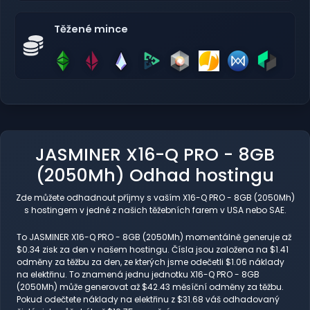
Těžené mince
JASMINER X16-Q PRO - 8GB
(2050Mh) Odhad hostingu
Zde můžete odhadnout příjmy s vaším X16-Q PRO - 8GB (2050Mh)
s hostingem v jedné z našich těžebních farem v USA nebo SAE.
To JASMINER X16-Q PRO - 8GB (2050Mh) momentálně generuje až
$0.34 zisk za den v našem hostingu. Čísla jsou založena na $1.41
odměny za těžbu za den, ze kterých jsme odečetli $1.06 náklady
na elektřinu. To znamená jednu jednotku X16-Q PRO - 8GB
(2050Mh) může generovat až $42.43 měsíční odměny za těžbu.
Pokud odečtete náklady na elektřinu z $31.68 váš odhadovaný