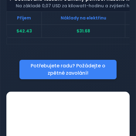
Na základě 0,07 USD za kilowatt-hodinu a zvýšení has
Příjem
Náklady na elektřinu
$42.43
$31.68
Potřebujete radu? Požádejte o
zpětné zavolání!