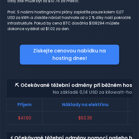
čistý zisk může být až $10.75 za měsíc.
Proč: S našimi hostingovými plány zaplatíte pouze kolem 0,07
USD za kWh a získáte nárůst hashrate až o 2 % díky naší pokročilé
infrastruktuře. Pokud by cena BTC dosáhla $138294 můžete
dokonce vydělat až $1.02 za den.
Získejte cenovou nabídku na
hosting dnes!
⛏️ Očekávané těžební odměny při běžném hosting
Na základě 0,14 USD za kilowatt-hodi
Příjem
Náklady na elektřinu
$41.60
$63.36
⚡ Očekávané těžební odměny pomocí našeho host