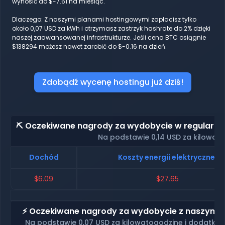
wynosić do $-7.61 na miesiąc.
Dlaczego: Z naszymi planami hostingowymi zapłacisz tylko
około 0,07 USD za kWh i otrzymasz zastrzyk hashrate do 2% dzięki
naszej zaawansowanej infrastrukturze. Jeśli cena BTC osiągnie
$138294 możesz nawet zarobić do $-0.16 na dzień.
Zdobądź wycenę hostingu już dziś!
⛏️ Oczekiwane nagrody za wydobycie w regularnym
Na podstawie 0,14 USD za kilowat
Dochód
Koszty energii elektrycznej
$6.09
$27.65
⚡ Oczekiwane nagrody za wydobycie z naszym ho
Na podstawie 0,07 USD za kilowatogodzinę i dodatko