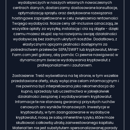
wydobywczych w naszych własnych nowoczesnych
centrach danych, dostarczamy dostosowane konsultacje,
optymalizację sprzętu oraz dedykowane rozwiązania
hostingowe zaprojektowane w celu zwiększenia rentowności
Twojego wydobycia. Nasze ceny all-inclusive oznaczają, że
wszystkie opłaty za wysyłkę, instalację i cła są objęte - dzięki
czemu możesz skupić się na rozwijaniu swojej działalności
wydobywczej bez żadnych ukrytych kosztów. Dodatkowo, z
elastycznymi opcjami płatności dostępnymi za
pośrednictwem przelewów SEPA/SWIFT lub kryptowalut, Miner-
Farm.com jest gotowy, aby pomóc Ci pewnie nawigować w
dynamicznym świecie wydobywania kryptowalut z
profesjonalizmem i zaufaniem.
Zastrzeżenie: Treść wyświetlana na tej stronie, w tym wszelkie
przedstawione oferty, służy wyłącznie celom informacyjnym i
nie powinna być interpretowana jako rekomendacja do
kupna, sprzedaży lub uczestnictwa w jakiejkolwiek
działalności związanej z wydobywaniem kryptowalut.
Informacje te nie stanowią gwarancji przyszłych ruchów
cenowych ani wyników finansowych. Inwestycje w
kryptowaluty, w tym zaangażowanie w wydobycie
kryptowalut, niosą ze sobą inherentne ryzyko, które może
skutkować całkowitą utratą zainwestowanego kapitału.
Materiał ten nie jest substytutem spersonalizowanej porady