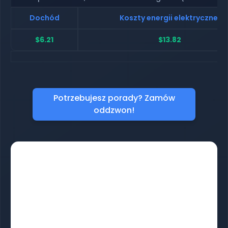
Dochód
Koszty energii elektrycznej
$6.21
$13.82
Potrzebujesz porady? Zamów
oddzwon!