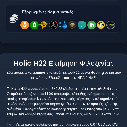
Εξορυγμένες Νομισματικές
Holic H22 Εκτίμηση Φιλοξενίας
Εδώ μπορείτε να εκτιμήσετε τα κέρδη με τον H22 με ένα Hosting σε μία από
τις Φάρμες Εξόρυξης μας στις ΗΠΑ ή ΗΑΕ.
Το Holic H22 γεννάει έως και $-2.33 κέρδος μια μέρα στην φιλοξενία μας.
Οι αριθμοί βασίζονται σε $1.00 ανταμοιβές εξόρυξης ανά ημέρα από τις
οποίες αφαιρέσαμε $3.26 κόστος ηλεκτρικής ενέργειας. Αυτό σημαίνει μία
μονάδα ενός H22 μπορεί να παραγάγει έως $30.04 ανταμοιβές εξόρυξης
ανά μήνα. Εάν αφαιρέσετε το κόστος ηλεκτρικού ρεύματος από $97.92 τα
εκτιμώμενα καθαρά κέρδη σας μπορεί να είναι έως και $-67.88 κατά μήνα.
Γιατί: Με τα πακέτα φιλοξενίας μας θα πληρώνετε μόνο 0,07 USD ανά kWh