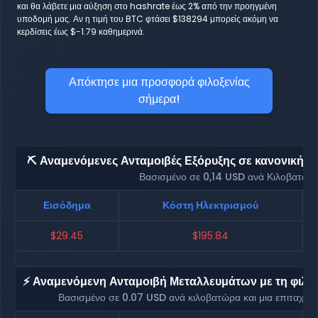
και θα λάβετε μια αύξηση στο hashrate έως 2% από την προηγμένη
υποδομή μας. Αν η τιμή του BTC φτάσει $138294 μπορείς ακόμη να
κερδίσεις έως $-1.79 καθημερινά.
Απόκτησε μια προσφορά φιλοξενίας
σήμερα!
⛏️ Αναμενόμενες Ανταμοιβές Εξόρυξης σε κανονική φι
Βασισμένο σε 0,14 USD ανά Κιλοβατώρ
Εισόδημα
Κόστη Ηλεκτρισμού
$29.45
$195.84
⚡ Αναμενόμενη Ανταμοιβή Μεταλλευμάτων με τη φιλοξ
Βασισμένο σε 0.07 USD ανά κιλοβατώρα και μια επιταχυ