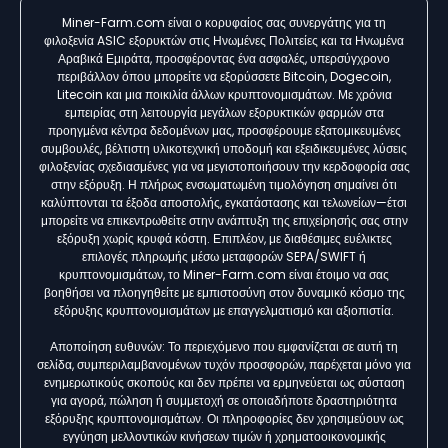
Miner-Farm.com είναι ο κορυφαίος σας συνεργάτης για τη
φιλοξενία ASIC εξορυκτών στις Ηνωμένες Πολιτείες και τα Ηνωμένα
Αραβικά Εμιράτα, προσφέροντας ένα ασφαλές, υπερσύγχρονο
περιβάλλον όπου μπορείτε να εξορύσσετε Bitcoin, Dogecoin,
Litecoin και μια ποικιλία άλλων κρυπτονομισμάτων. Με χρόνια
εμπειρίας στη λειτουργία μεγάλων εξορυκτικών φαρμών στα
προηγμένα κέντρα δεδομένων μας, προσφέρουμε εξατομικευμένες
συμβουλές, βέλτιστη υλικοτεχνική υποδομή και εξειδικευμένες λύσεις
φιλοξενίας σχεδιασμένες για να μεγιστοποιήσουν την κερδοφορία σας
στην εξόρυξη. Η πλήρως ενσωματωμένη τιμολόγηση σημαίνει ότι
καλύπτονται τα έξοδα αποστολής, εγκατάστασης και τελωνείων—έτσι
μπορείτε να επικεντρωθείτε στην ανάπτυξη της επιχείρησής σας στην
εξόρυξη χωρίς κρυφά κόστη. Επιπλέον, με διαθέσιμες ευέλικτες
επιλογές πληρωμής μέσω μεταφορών SEPA/SWIFT ή
κρυπτονομισμάτων, το Miner-Farm.com είναι έτοιμο να σας
βοηθήσει να πλοηγηθείτε με εμπιστοσύνη στον δυναμικό κόσμο της
εξόρυξης κρυπτονομισμάτων με επαγγελματισμό και αξιοπιστία.
Αποποίηση ευθυνών: Το περιεχόμενο που εμφανίζεται σε αυτή τη
σελίδα, συμπεριλαμβανομένων τυχόν προσφορών, παρέχεται μόνο για
ενημερωτικούς σκοπούς και δεν πρέπει να ερμηνεύεται ως σύσταση
για αγορά, πώληση ή συμμετοχή σε οποιαδήποτε δραστηριότητα
εξόρυξης κρυπτονομισμάτων. Οι πληροφορίες δεν χρησιμεύουν ως
εγγύηση μελλοντικών κινήσεων τιμών ή χρηματοοικονομικής