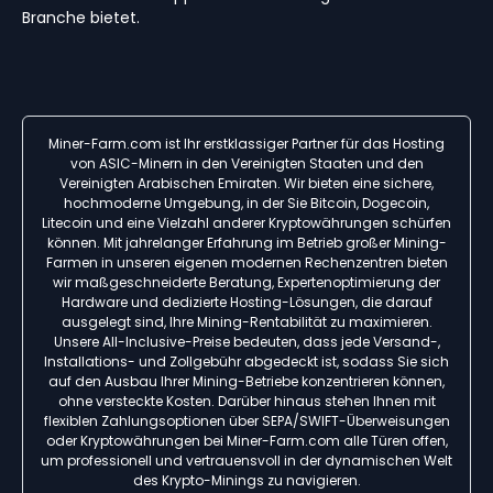
Branche bietet.
Miner-Farm.com ist Ihr erstklassiger Partner für das Hosting
von ASIC-Minern in den Vereinigten Staaten und den
Vereinigten Arabischen Emiraten. Wir bieten eine sichere,
hochmoderne Umgebung, in der Sie Bitcoin, Dogecoin,
Litecoin und eine Vielzahl anderer Kryptowährungen schürfen
können. Mit jahrelanger Erfahrung im Betrieb großer Mining-
Farmen in unseren eigenen modernen Rechenzentren bieten
wir maßgeschneiderte Beratung, Expertenoptimierung der
Hardware und dedizierte Hosting-Lösungen, die darauf
ausgelegt sind, Ihre Mining-Rentabilität zu maximieren.
Unsere All-Inclusive-Preise bedeuten, dass jede Versand-,
Installations- und Zollgebühr abgedeckt ist, sodass Sie sich
auf den Ausbau Ihrer Mining-Betriebe konzentrieren können,
ohne versteckte Kosten. Darüber hinaus stehen Ihnen mit
flexiblen Zahlungsoptionen über SEPA/SWIFT-Überweisungen
oder Kryptowährungen bei Miner-Farm.com alle Türen offen,
um professionell und vertrauensvoll in der dynamischen Welt
des Krypto-Minings zu navigieren.