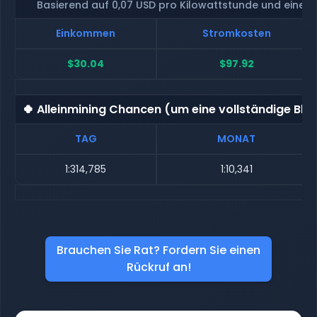
Basierend auf 0,07 USD pro Kilowattstunde und eine
Einkommen
Stromkosten
$30.04
$97.92
🍀 Alleinmining Chancen (um eine vollständige Blo
TAG
MONAT
1:314,785
1:10,341
Brauchen Sie Rat? Fordern Sie einen
Rückruf an!