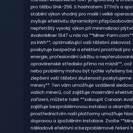
pro těžbu SHA-256. S hashratem 37TH/s a spo
stabilní výkon vhodný pro malé i velké operac
zvyšuje efektivitu dynamickým přizpůsobováním
nepřetržitý vysoký výkon při minimalizaci plý
AvalonMiner 1047 u nás na **Miner-Farm.com** z
za kWh**, optimalizující vaši těžební ziskovost
poskytuje bezpečné a efektivní prostředí pro va
energie, profesionální údržbu a nepřerušovan
opravárenské středisko přímo na místě**, což 
nebo problémy mohou být rychle vyřešeny bez 
zlepšení vaší těžební zkušenosti poskytujeme
minery**. Ten vám umožňuje vzdáleně sledova
vašich minerů, což zajišťuje maximální efektivitu
zařízení, můžete také **zakoupit Canaan Aval
zajišťuje bezproblémovou instalaci a okamžit
prostřednictvím naší platformy umožňuje hladš
dopravou a zpožděním instalace. Zvolte **Miner
nákladově efektivní a bezproblémové řešení tě