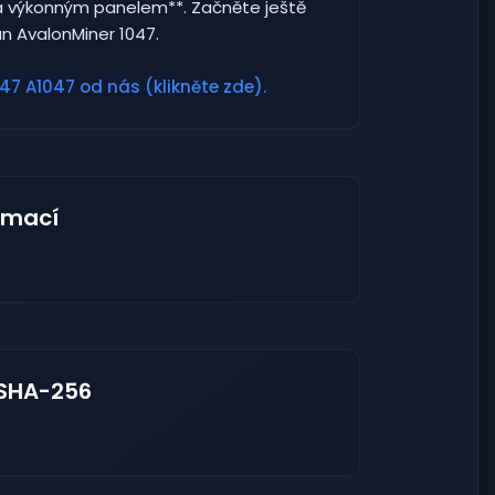
a výkonným panelem**. Začněte ještě
n AvalonMiner 1047.
47 A1047 od nás (klikněte zde).
rmací
 SHA-256