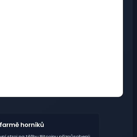
 farmě horníků
vní stroj na těžbu Bitcoinu přizpůsobený