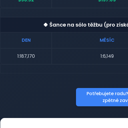
🍀 Šance na sólo těžbu (pro zís
DEN
MĚSÍC
1:187,170
1:6,149
Potřebujete radu?
zpětné zav