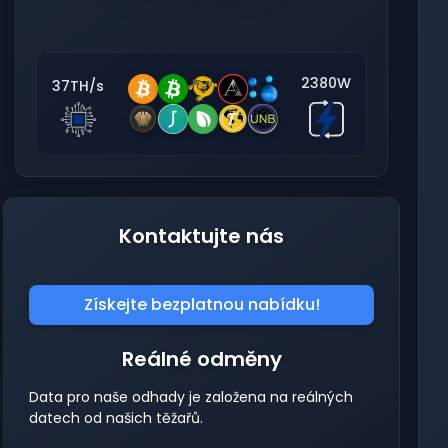
2380W
37TH/s
Kontaktujte nás
Získejte bezplatnou nabídku!
Reálné odměny
Data pro naše odhady je založena na reálných
datech od našich těžařů.