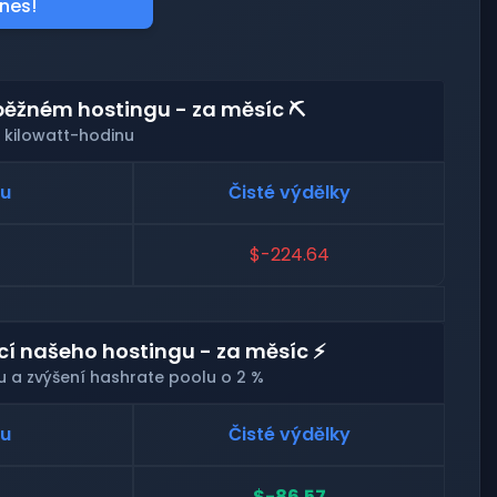
nes!
běžném hostingu - za měsíc ⛏️
 kilowatt-hodinu
nu
Čisté výdělky
$-224.64
 našeho hostingu - za měsíc ⚡
u a zvýšení hashrate poolu o 2 %
nu
Čisté výdělky
$-86.57