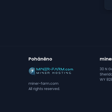
Poháněno
mine
30 N Go
Sherid
WY 828
miner-farm.com
All rights reserved.