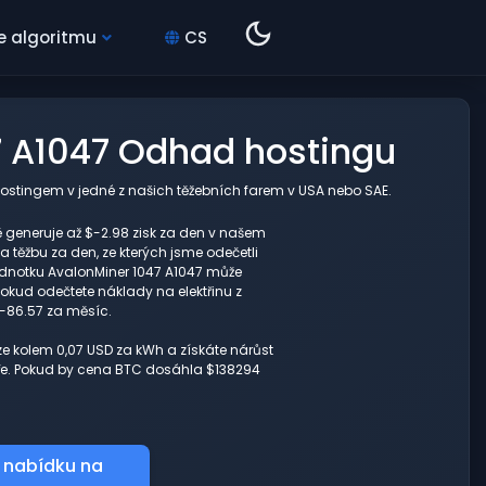
e algoritmu
CS
 A1047 Odhad hostingu
ostingem v jedné z našich těžebních farem v USA nebo SAE.
eneruje až $-2.98 zisk za den v našem
 těžbu za den, ze kterých jsme odečetli
ednotku AvalonMiner 1047 A1047 může
okud odečtete náklady na elektřinu z
$-86.57 za měsíc.
ze kolem 0,07 USD za kWh a získáte nárůst
tuře. Pokud by cena BTC dosáhla $138294
 nabídku na