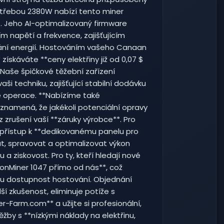
třebou 2380W nabízí tento miner
e. Jeho AI-optimalizovaný firmware
 napětí a frekvence, zajišťujícím
tvání energií. Hostováním vašeho Canaan
ískáváte **ceny elektřiny již od 0,07 $
. Naše špičkové těžební zařízení
ši techniku, zajišťující stabilní dodávku
é operace. **Nabízíme také
znamená, že jakékoli potenciální opravy
zrušení vaší **záruky výrobce**. Pro
 přístup k **dedikovanému panelu pro
t, spravovat a optimalizovat výkon
 a ziskovost. Pro ty, kteří hledají nové
onMiner 1047 přímo od nás**, což
ou dostupnost hostování. Objednání
í zkušenost, eliminuje potíže s
-Farm.com** a užijte si profesionální,
žby s **nízkými náklady na elektřinu,