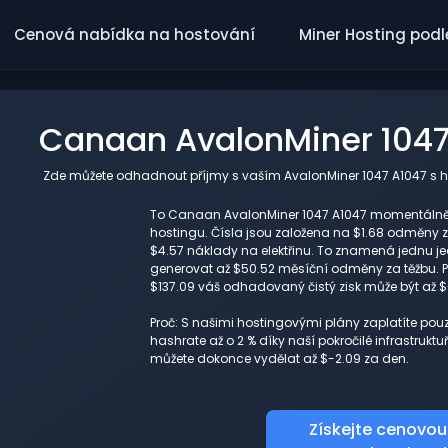
Cenová nabídka na hostování
Miner Hosting podl
Canaan AvalonMiner 1047
Zde můžete odhadnout příjmy s vaším AvalonMiner 1047 A1047 s h
To Canaan AvalonMiner 1047 A1047 momentálně g
hostingu. Čísla jsou založena na $1.68 odměny za
$4.57 náklady na elektřinu. To znamená jednu j
generovat až $50.52 měsíční odměny za těžbu. P
$137.09 váš odhadovaný čistý zisk může být až 
Proč: S našimi hostingovými plány zaplatíte pou
hashrate až o 2 % díky naší pokročilé infrastruk
můžete dokonce vydělat až $-2.09 za den.
Získejte cenovou