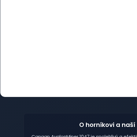
O horníkovi a naší
Canaan AvalonMiner 1047 je spolehlivý a efekti