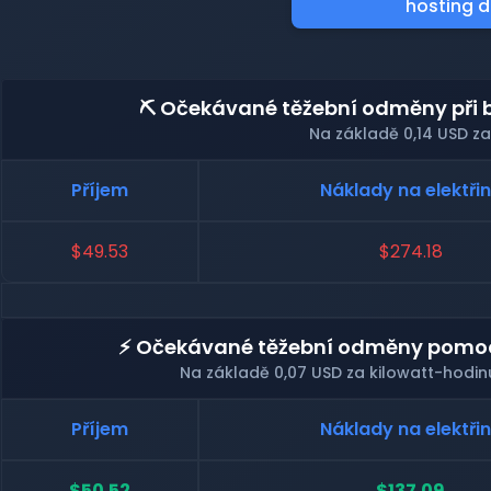
hosting d
⛏️ Očekávané těžební odměny při 
Na základě 0,14 USD za
Příjem
Náklady na elektři
$49.53
$274.18
⚡ Očekávané těžební odměny pomocí
Na základě 0,07 USD za kilowatt-hodin
Příjem
Náklady na elektři
$50.52
$137.09