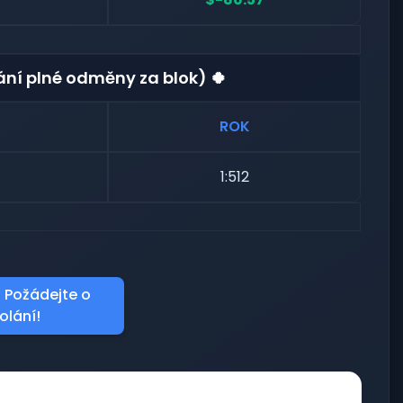
kání plné odměny za blok) 🍀
ROK
1:512
 Požádejte o
olání!