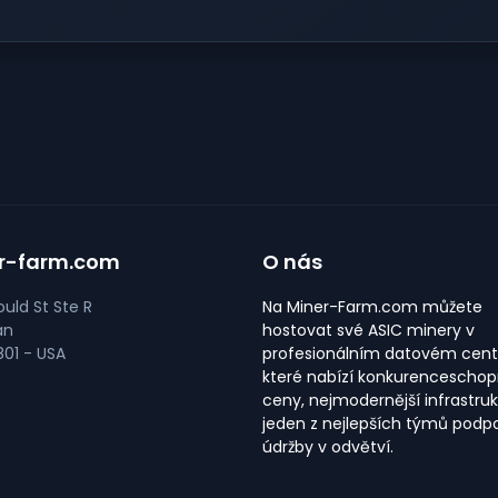
r-farm.com
O nás
uld St Ste R
Na Miner-Farm.com můžete
an
hostovat své ASIC minery v
01 - USA
profesionálním datovém cent
které nabízí konkurencescho
ceny, nejmodernější infrastruk
jeden z nejlepších týmů podp
údržby v odvětví.