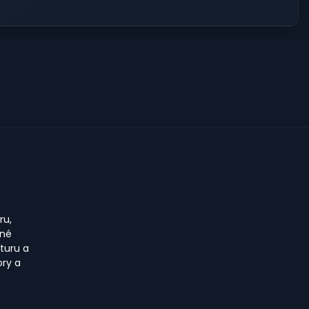
ru,
pné
turu a
ory a