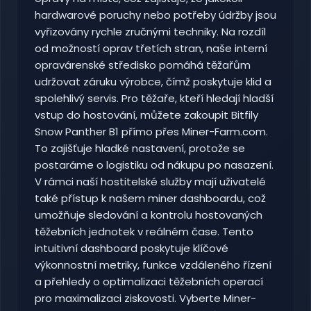
hardwarové poruchy nebo potřeby údržby jsou
vyřizovány rychle zručnými techniky. Na rozdíl
od možností oprav třetích stran, naše interní
opravárenské středisko pomáhá těžařům
udržovat záruku výrobce, čímž poskytuje klid a
spolehlivý servis. Pro těžaře, kteří hledají hladší
vstup do hostování, můžete zakoupit Bitfily
Snow Panther B1 přímo přes Miner-Farm.com.
To zajišťuje hladké nastavení, protože se
postaráme o logistiku od nákupu po nasazení.
V rámci naší hostitelské služby mají uživatelé
také přístup k našem miner dashboardu, což
umožňuje sledování a kontrolu hostovaných
těžebních jednotek v reálném čase. Tento
intuitivní dashboard poskytuje klíčové
výkonnostní metriky, funkce vzdáleného řízení
a přehledy o optimalizaci těžebních operací
pro maximalizaci ziskovosti. Vyberte Miner-