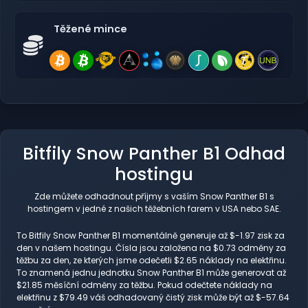
Těžené mince
Bitfily Snow Panther B1 Odhad
hostingu
Zde můžete odhadnout příjmy s vaším Snow Panther B1 s
hostingem v jedné z našich těžebních farem v USA nebo SAE.
To Bitfily Snow Panther B1 momentálně generuje až $-1.97 zisk za
den v našem hostingu. Čísla jsou založena na $0.73 odměny za
těžbu za den, ze kterých jsme odečetli $2.65 náklady na elektřinu.
To znamená jednu jednotku Snow Panther B1 může generovat až
$21.85 měsíční odměny za těžbu. Pokud odečtete náklady na
elektřinu z $79.49 váš odhadovaný čistý zisk může být až $-57.64