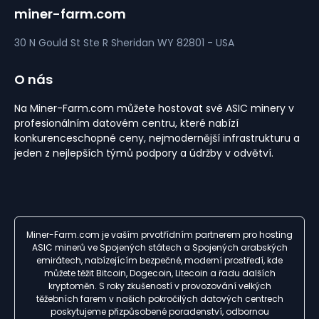
miner-farm.com
30 N Gould St Ste R
Sheridan
WY 82801 - USA
O nás
Na Miner-Farm.com můžete hostovat své ASIC minery v
profesionálním datovém centru, které nabízí
konkurenceschopné ceny, nejmodernější infrastrukturu a
jeden z nejlepších týmů podpory a údržby v odvětví.
Miner-Farm.com je vaším prvotřídním partnerem pro hosting
ASIC minerů ve Spojených státech a Spojených arabských
emirátech, nabízejícím bezpečné, moderní prostředí, kde
můžete těžit Bitcoin, Dogecoin, Litecoin a řadu dalších
kryptoměn. S roky zkušeností v provozování velkých
těžebních farem v našich pokročilých datových centrech
poskytujeme přizpůsobené poradenství, odbornou