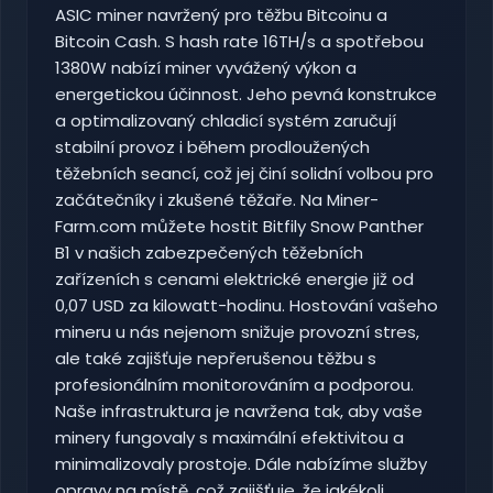
ASIC miner navržený pro těžbu Bitcoinu a
Bitcoin Cash. S hash rate 16TH/s a spotřebou
1380W nabízí miner vyvážený výkon a
energetickou účinnost. Jeho pevná konstrukce
a optimalizovaný chladicí systém zaručují
stabilní provoz i během prodloužených
těžebních seancí, což jej činí solidní volbou pro
začátečníky i zkušené těžaře. Na Miner-
Farm.com můžete hostit Bitfily Snow Panther
B1 v našich zabezpečených těžebních
zařízeních s cenami elektrické energie již od
0,07 USD za kilowatt-hodinu. Hostování vašeho
mineru u nás nejenom snižuje provozní stres,
ale také zajišťuje nepřerušenou těžbu s
profesionálním monitorováním a podporou.
Naše infrastruktura je navržena tak, aby vaše
minery fungovaly s maximální efektivitou a
minimalizovaly prostoje. Dále nabízíme služby
opravy na místě, což zajišťuje, že jakékoli