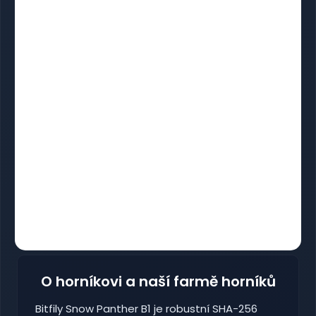
O horníkovi a naší farmě horníků
Bitfily Snow Panther B1 je robustní SHA-256