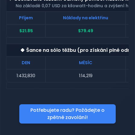
Na základě 0,07 USD za kilowatt-hodinu a zvýšení has
Příjem
Náklady na elektřinu
$21.85
$79.49
🍀 Šance na sólo těžbu (pro získání plné odmě
DEN
MĚSÍC
1:432,830
1:14,219
Potřebujete radu? Požádejte o
zpětné zavolání!