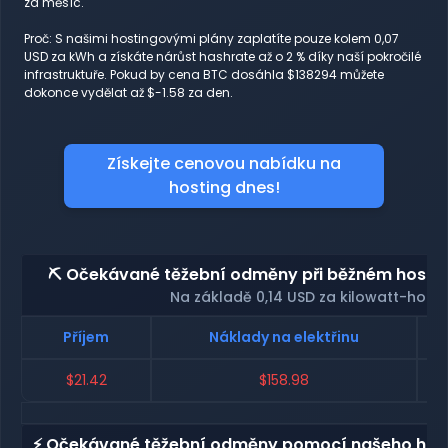
za měsíc.
Proč: S našimi hostingovými plány zaplatíte pouze kolem 0,07
USD za kWh a získáte nárůst hashrate až o 2 % díky naší pokročilé
infrastruktuře. Pokud by cena BTC dosáhla $138294 můžete
dokonce vydělat až $-1.58 za den.
Získejte cenovou nabídku na
hosting dnes!
⛏️ Očekávané těžební odměny při běžném hosting
Na základě 0,14 USD za kilowatt-hodi
Příjem
Náklady na elektřinu
$21.42
$158.98
⚡ Očekávané těžební odměny pomocí našeho host