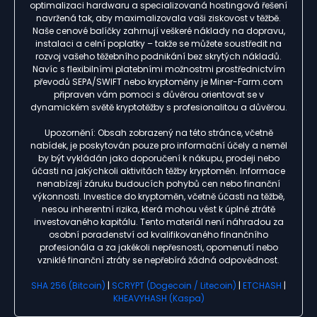
optimalizaci hardwaru a specializovaná hostingová řešení
navržená tak, aby maximalizovala vaši ziskovost v těžbě.
Naše cenové balíčky zahrnují veškeré náklady na dopravu,
instalaci a celní poplatky – takže se můžete soustředit na
rozvoj vašeho těžebního podnikání bez skrytých nákladů.
Navíc s flexibilními platebními možnostmi prostřednictvím
převodů SEPA/SWIFT nebo kryptoměny je Miner-Farm.com
připraven vám pomoci s důvěrou orientovat se v
dynamickém světě kryptotěžby s profesionalitou a důvěrou.
Upozornění: Obsah zobrazený na této stránce, včetně
nabídek, je poskytován pouze pro informační účely a neměl
by být vykládán jako doporučení k nákupu, prodeji nebo
účasti na jakýchkoli aktivitách těžby kryptoměn. Informace
nenabízejí záruku budoucích pohybů cen nebo finanční
výkonnosti. Investice do kryptoměn, včetně účasti na těžbě,
nesou inherentní rizika, která mohou vést k úplné ztrátě
investovaného kapitálu. Tento materiál není náhradou za
osobní poradenství od kvalifikovaného finančního
profesionála a za jakékoli nepřesnosti, opomenutí nebo
vzniklé finanční ztráty se nepřebírá žádná odpovědnost.
SHA 256 (Bitcoin)
|
SCRYPT (Dogecoin / Litecoin)
|
ETCHASH
|
KHEAVYHASH (Kaspa)