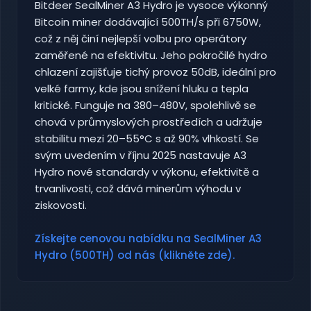
Bitdeer SealMiner A3 Hydro je vysoce výkonný
Bitcoin miner dodávající 500TH/s při 6750W,
což z něj činí nejlepší volbu pro operátory
zaměřené na efektivitu. Jeho pokročilé hydro
chlazení zajišťuje tichý provoz 50dB, ideální pro
velké farmy, kde jsou snížení hluku a tepla
kritické. Funguje na 380–480V, spolehlivě se
chová v průmyslových prostředích a udržuje
stabilitu mezi 20–55°C s až 90% vlhkostí. Se
svým uvedením v říjnu 2025 nastavuje A3
Hydro nové standardy v výkonu, efektivitě a
trvanlivosti, což dává minerům výhodu v
ziskovosti.
Získejte cenovou nabídku na SealMiner A3
Hydro (500TH) od nás (klikněte zde).