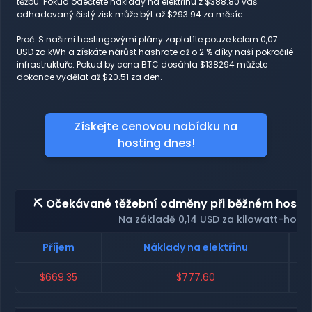
těžbu. Pokud odečtete náklady na elektřinu z $388.80 váš
odhadovaný čistý zisk může být až $293.94 za měsíc.
Proč: S našimi hostingovými plány zaplatíte pouze kolem 0,07
USD za kWh a získáte nárůst hashrate až o 2 % díky naší pokročilé
infrastruktuře. Pokud by cena BTC dosáhla $138294 můžete
dokonce vydělat až $20.51 za den.
Získejte cenovou nabídku na
hosting dnes!
⛏️ Očekávané těžební odměny při běžném hosting
Na základě 0,14 USD za kilowatt-hodi
Příjem
Náklady na elektřinu
$669.35
$777.60