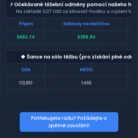
⚡ Očekávané těžební odměny pomocí našeho host
Na základě 0,07 USD za kilowatt-hodinu a zvýšení has
Příjem
Náklady na elektřinu
$682.74
$388.80
🍀 Šance na sólo těžbu (pro získání plné odmě
DEN
MĚSÍC
1:13,851
1:455
Potřebujete radu? Požádejte o
zpětné zavolání!