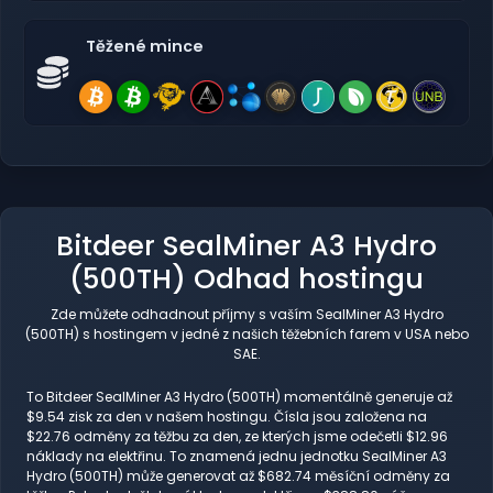
Těžené mince
Bitdeer SealMiner A3 Hydro
(500TH) Odhad hostingu
Zde můžete odhadnout příjmy s vaším SealMiner A3 Hydro
(500TH) s hostingem v jedné z našich těžebních farem v USA nebo
SAE.
To Bitdeer SealMiner A3 Hydro (500TH) momentálně generuje až
$9.54 zisk za den v našem hostingu. Čísla jsou založena na
$22.76 odměny za těžbu za den, ze kterých jsme odečetli $12.96
náklady na elektřinu. To znamená jednu jednotku SealMiner A3
Hydro (500TH) může generovat až $682.74 měsíční odměny za