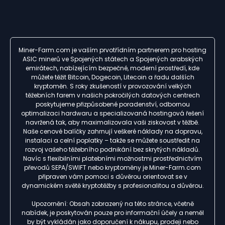
Miner-Farm.com je vaším prvotřídním partnerem pro hosting
ASIC minerů ve Spojených státech a Spojených arabských
emirátech, nabízejícím bezpečné, moderní prostředí, kde
můžete těžit Bitcoin, Dogecoin, Litecoin a řadu dalších
kryptoměn. S roky zkušeností v provozování velkých
těžebních farem v našich pokročilých datových centrech
poskytujeme přizpůsobené poradenství, odbornou
optimalizaci hardwaru a specializovaná hostingová řešení
navržená tak, aby maximalizovala vaši ziskovost v těžbě.
Naše cenové balíčky zahrnují veškeré náklady na dopravu,
instalaci a celní poplatky – takže se můžete soustředit na
rozvoj vašeho těžebního podnikání bez skrytých nákladů.
Navíc s flexibilními platebními možnostmi prostřednictvím
převodů SEPA/SWIFT nebo kryptoměny je Miner-Farm.com
připraven vám pomoci s důvěrou orientovat se v
dynamickém světě kryptotěžby s profesionalitou a důvěrou.
Upozornění: Obsah zobrazený na této stránce, včetně
nabídek, je poskytován pouze pro informační účely a neměl
by být vykládán jako doporučení k nákupu, prodeji nebo