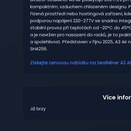
kompaktním, vzduchem chlazeném designu. Pra
řízená prostředí nebo hostingová zařízení, kd
podporou napájení 220–277V se snadno integr
stabilní provoz při teplotách od -20°C do 45°C
a je navržen pro nasazení do racků, je to prakt
a spolehlivost. Představen v říjnu 2025, A3 Air
SHA256.
Získejte cenovou nabídku na SealMiner A3 Ai
Více info
Již brzy