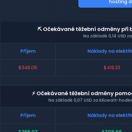
hosting d
⛏️ Očekávané těžební odměny při 
Na základě 0,14 USD za
Příjem
Náklady na elektři
$348.06
$419.33
⚡ Očekávané těžební odměny pomocí
Na základě 0,07 USD za kilowatt-hodin
Příjem
Náklady na elektři
$355.03
$209.66