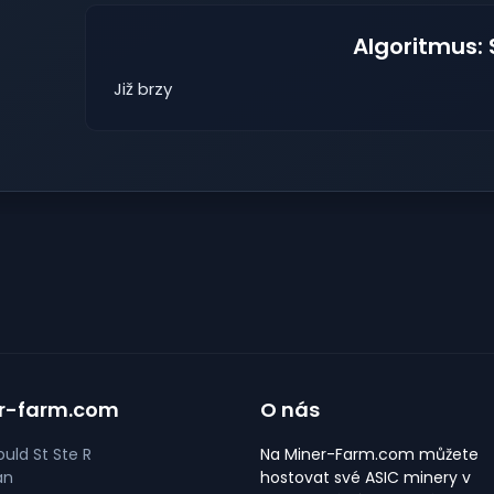
Algoritmus:
Již brzy
r-farm.com
O nás
uld St Ste R
Na Miner-Farm.com můžete
an
hostovat své ASIC minery v