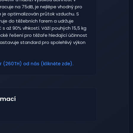
cuje na 75dB, je nejlépe vhodný pro
e je optimalizován průtok vzduchu. S
uje do těžebních farem a udržuje
 s až 90% vlhkostí. Váží pouhých 15,5 kg
ické řešení pro těžaře hledající účinnost
 nastavuje standard pro spolehlivý výkon
r (260TH) od nás (klikněte zde).
rmací