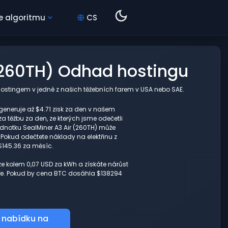
e algoritmu
CS
 (260TH) Odhad hostingu
ostingem v jedné z našich těžebních farem v USA nebo SAE.
generuje až $4.71 zisk za den v našem
a těžbu za den, ze kterých jsme odečetli
dnotku SealMiner A3 Air (260TH) může
Pokud odečtete náklady na elektřinu z
$145.36 za měsíc.
ze kolem 0,07 USD za kWh a získáte nárůst
tuře. Pokud by cena BTC dosáhla $138294
 nabídku na