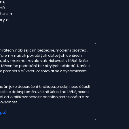
ru,
pné
turu a
ory a
rátech, nabízejícím bezpečné, moderní prostředí,
ch farem v našich pokročilých datových centrech
 aby maximalizovala vaši ziskovost v těžbě. Naše
o těžebního podnikání bez skrytých nákladů. Navíc s
ám pomoci s důvěrou orientovat se v dynamickém
ádán jako doporučení k nákupu, prodeji nebo účasti
estice do kryptoměn, včetně účasti na těžbě, nesou
tví od kvalifikovaného finančního profesionála a za
povědnost.
spa)