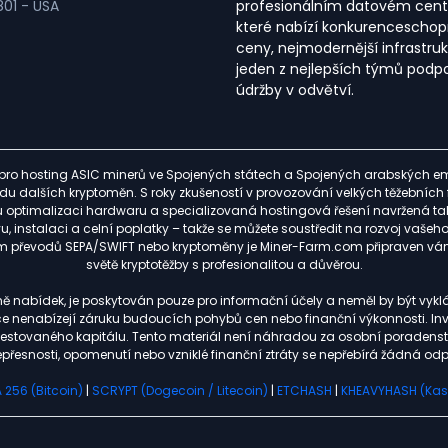
01 - USA
profesionálním datovém cent
které nabízí konkurencescho
ceny, nejmodernější infrastruk
jeden z nejlepších týmů podp
údržby v odvětví.
ro hosting ASIC minerů ve Spojených státech a Spojených arabských emi
 řadu dalších kryptoměn. S roky zkušeností v provozování velkých těžební
optimalizaci hardwaru a specializovaná hostingová řešení navržená tak,
, instalaci a celní poplatky – takže se můžete soustředit na rozvoj vašeh
tvím převodů SEPA/SWIFT nebo kryptoměny je Miner-Farm.com připraven v
světě kryptotěžby s profesionalitou a důvěrou.
ně nabídek, je poskytován pouze pro informační účely a neměl by být vykl
ce nenabízejí záruku budoucích pohybů cen nebo finanční výkonnosti. Inv
 investovaného kapitálu. Tento materiál není náhradou za osobní poradens
nepřesnosti, opomenutí nebo vzniklé finanční ztráty se nepřebírá žádná od
 256 (Bitcoin)
|
SCRYPT (Dogecoin / Litecoin)
|
ETCHASH
|
KHEAVYHASH (Ka