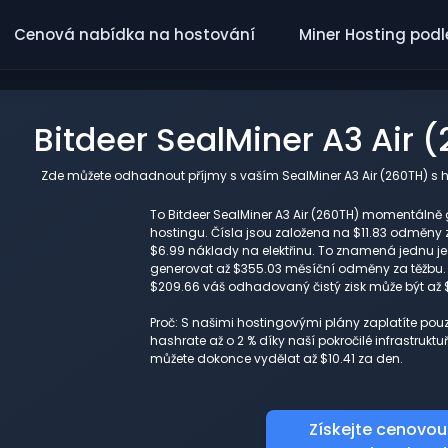
Cenová nabídka na hostování
Miner Hosting podl
Bitdeer SealMiner A3 Air
Zde můžete odhadnout příjmy s vaším SealMiner A3 Air (260TH) s h
To Bitdeer SealMiner A3 Air (260TH) momentálně 
hostingu. Čísla jsou založena na $11.83 odměny z
$6.99 náklady na elektřinu. To znamená jednu je
generovat až $355.03 měsíční odměny za těžbu. 
$209.66 váš odhadovaný čistý zisk může být až 
Proč: S našimi hostingovými plány zaplatíte pou
hashrate až o 2 % díky naší pokročilé infrastruk
můžete dokonce vydělat až $10.41 za den.
Získejte cenovou