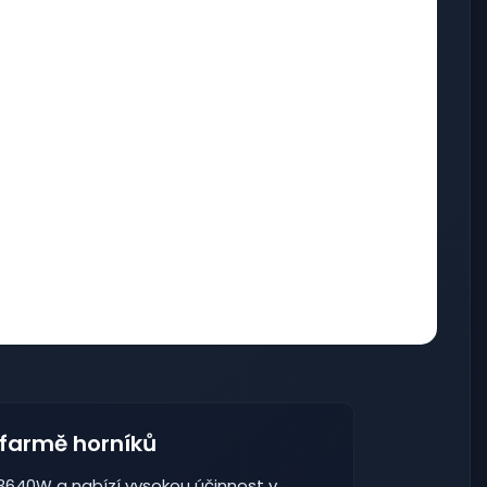
 farmě horníků
 3640W a nabízí vysokou účinnost v