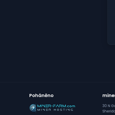
Poháněno
mine
30 N Go
Sherid