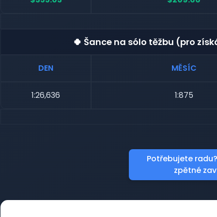
🍀 Šance na sólo těžbu (pro zís
DEN
MĚSÍC
1:26,636
1:875
Potřebujete radu?
zpětné zav