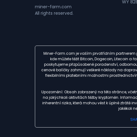
WY 828
miner-farm.com
All rights reserved.
Miner-Farm.com je vaším prvotřídním partnerem p
kde můžete těžit Bitcoin, Dogecoin, Litecoin a
poskytujeme přizpůsobené poradenství, odbornou 
cenové balíčky zahrnují veškeré náklady na dopravu
flexibilními platebními možnostmi prostřednic
Upozornění: Obsah zobrazený na této stránce, včet
na jakýchkoli aktivitách těžby kryptoměn. Informa
inherentní rizika, která mohou vést k úplné ztrátě
jakékoli 
SHA