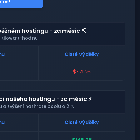
nes!
běžném hostingu - za měsíc ⛏️
 kilowatt-hodinu
nu
Čisté výdělky
$-71.26
 našeho hostingu - za měsíc ⚡
u a zvýšení hashrate poolu o 2 %
nu
Čisté výdělky
$145.36