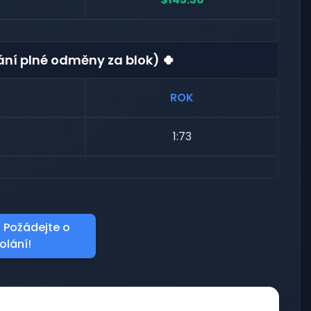
kání plné odměny za blok) 🍀
ROK
1:73
 Požádejte o
olání!