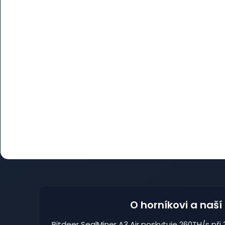
O horníkovi a naší
Bitdeer SealMiner A3 Air poskytuje 260TH/s při