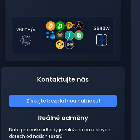
3640W
260TH/s
Kontaktujte nás
Získejte bezplatnou nabídku!
Reálné odměny
Data pro naše odhady je založena na reálných
datech od našich těžařů.