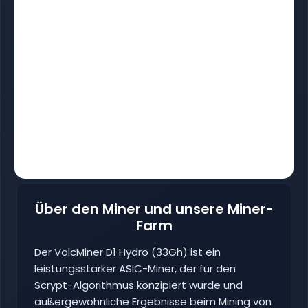
Über den Miner und unsere Miner-
Farm
Der VolcMiner D1 Hydro (33Gh) ist ein
leistungsstarker ASIC-Miner, der für den
Scrypt-Algorithmus konzipiert wurde und
außergewöhnliche Ergebnisse beim Mining von