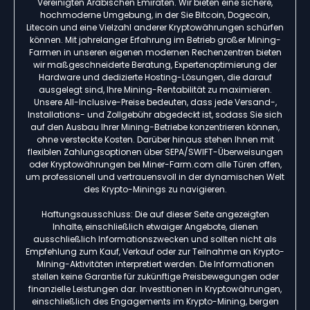
Vereinigten Arabischen Emiraten. Wir bieten eine sichere,
hochmoderne Umgebung, in der Sie Bitcoin, Dogecoin,
Litecoin und eine Vielzahl anderer Kryptowährungen schürfen
können. Mit jahrelanger Erfahrung im Betrieb großer Mining-
Farmen in unseren eigenen modernen Rechenzentren bieten
wir maßgeschneiderte Beratung, Expertenoptimierung der
Hardware und dedizierte Hosting-Lösungen, die darauf
ausgelegt sind, Ihre Mining-Rentabilität zu maximieren.
Unsere All-Inclusive-Preise bedeuten, dass jede Versand-,
Installations- und Zollgebühr abgedeckt ist, sodass Sie sich
auf den Ausbau Ihrer Mining-Betriebe konzentrieren können,
ohne versteckte Kosten. Darüber hinaus stehen Ihnen mit
flexiblen Zahlungsoptionen über SEPA/SWIFT-Überweisungen
oder Kryptowährungen bei Miner-Farm.com alle Türen offen,
um professionell und vertrauensvoll in der dynamischen Welt
des Krypto-Minings zu navigieren.
Haftungsausschluss: Die auf dieser Seite angezeigten
Inhalte, einschließlich etwaiger Angebote, dienen
ausschließlich Informationszwecken und sollten nicht als
Empfehlung zum Kauf, Verkauf oder zur Teilnahme an Krypto-
Mining-Aktivitäten interpretiert werden. Die Informationen
stellen keine Garantie für zukünftige Preisbewegungen oder
finanzielle Leistungen dar. Investitionen in Kryptowährungen,
einschließlich des Engagements im Krypto-Mining, bergen