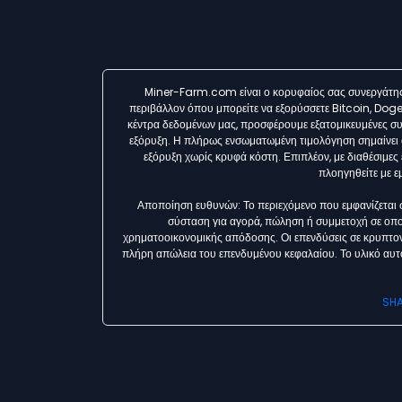
Miner-Farm.com είναι ο κορυφαίος σας συνεργάτης 
περιβάλλον όπου μπορείτε να εξορύσσετε Bitcoin, Doge
κέντρα δεδομένων μας, προσφέρουμε εξατομικευμένες συμβ
εξόρυξη. Η πλήρως ενσωματωμένη τιμολόγηση σημαίνει ότ
εξόρυξη χωρίς κρυφά κόστη. Επιπλέον, με διαθέσιμ
πλοηγηθείτε με ε
Αποποίηση ευθυνών: Το περιεχόμενο που εμφανίζεται 
σύσταση για αγορά, πώληση ή συμμετοχή σε οπο
χρηματοοικονομικής απόδοσης. Οι επενδύσεις σε κρυπτο
πλήρη απώλεια του επενδυμένου κεφαλαίου. Το υλικό αυτ
SHA