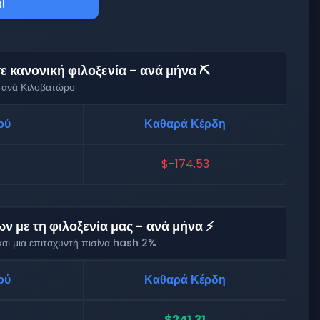
!
 κανονική φιλοξενία - ανά μήνα ⛏️
 ανά Κιλοβατώρο
ού
Καθαρά Κέρδη
$-174.53
 με τη φιλοξενία μας - ανά μήνα ⚡
αι μια επιταχυντή πισίνα hash 2%
ού
Καθαρά Κέρδη
$241.31