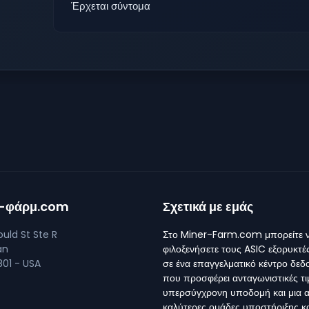
Έρχεται σύντομα
ρ-φάρμ.com
Σχετικά με εμάς
uld St Ste R
Στο Miner-Farm.com μπορείτε 
an
φιλοξενήσετε τους ASIC εξορυκτέ
01 - USA
σε ένα επαγγελματικό κέντρο δε
που προσφέρει ανταγωνιστικές τι
υπερσύγχρονη υποδομή και μια α
καλύτερες ομάδες υποστήριξης κ