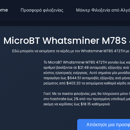
ome
Προσφορά φιλοξενίας
Μάινερ Φιλοξενία από Αλγ
MicroBT Whatsminer M78S 4
Εδώ μπορείτε να εκτιμήσετε τα κέρδη με τον Whatsminer M78S 472TH με 
Το MicroBT Whatsminer M78S 472TH γεννάει έως και $
αριθμοί βασίζονται σε $21.48 ανταμοιβές εξόρυξης ανά
κόστος ηλεκτρικής ενέργειας. Αυτό σημαίνει μία μον
παραγάγει έως $644.51 ανταμοιβές εξόρυξης ανά μήνα.
ρεύματος από $403.20 τα εκτιμώμενα καθαρά κέρδη σας 
Γιατί: Με τα πακέτα φιλοξενίας μας θα πληρώνετε μόνο
στο hashrate έως 2% από την προηγμένη υποδομή μας
ακόμη να κερδίσεις έως $18.15 καθημερινά.
Απόκτησε μια προσφ