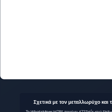
Σχετικά με τον μεταλλωρύχο και
Το WhatsMiner M78S παρέχει 472TH/s ισχύ SHA-