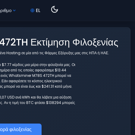
όριθμο
EL
72TH Εκτίμηση Φιλοξενίας
ένα Hosting σε μία από τις Φάρμες Εξόρυξης μας στις ΗΠΑ ή ΗΑΕ.
7.77 κέρδος μια μέρα στην φιλοξενία μας. Οι
 ημέρα από τις οποίες αφαιρέσαμε $13.44
άδα ενός Whatsminer M78S 472TH μπορεί να
 Εάν αφαιρέσετε το κόστος ηλεκτρικού
μπορεί να είναι έως και $241.31 κατά μήνα.
 0,07 USD ανά kWh και θα λάβετε μια αύξηση
. Αν η τιμή του BTC φτάσει $138294 μπορείς
ορά φιλοξενίας