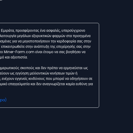
ά Εμιράτα, προσφέροντας ένα ασφαλές, υπερσύγχρονο
η λειτουργία μεγάλων εξορυκτικών φαρμών στα προηγμένα
ιασμένες για να μεγιστοποιήσουν την κερδοφορία σας στην
 επικεντρωθείτε στην ανάπτυξη της επιχείρησής σας στην
το Miner-Farm.com είναι έτοιμο να σας βοηθήσει να
ό και αξιοπιστία.
μερωτικούς σκοπούς και δεν πρέπει να ερμηνεύεται ως
εύουν ως εγγύηση μελλοντικών κινήσεων τιμών ή
ενέχουν εγγενείς κινδύνους που μπορεί να οδηγήσουν σε
κό επαγγελματία και δεν αναγνωρίζεται καμία ευθύνη για
spa)