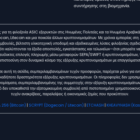
συντήρησης στη βιομηχανία.
για τη φιλοξενία ASIC εξορυκτών στις Ηνωμένες Πολιτείες και τα Ηνωμένα Αραβικ
coin, Litecoin και μια ποικιλία άλλων κρυπτονομισμάτων. Με χρόνια εμπειρίας στ
ουλές, βέλτιστη υλικοτεχνική υποδομή και εξειδικευμένες λύσεις φιλοξενίας σχεδ
ι καλύπτονται τα έξοδα αποστολής, εγκατάστασης και τελωνείων—έτσι μπορείτε να
ες ευέλικτες επιλογές πληρωμής μέσω μεταφορών SEPA/SWIFT ή κρυπτονομισμάτων, 
μπιστοσύνη στον δυναμικό κόσμο της εξόρυξης κρυπτονομισμάτων με επαγγελματισμ
σε αυτή τη σελίδα, συμπεριλαμβανομένων τυχόν προσφορών, παρέχεται μόνο για ενη
ιαδήποτε δραστηριότητα εξόρυξης κρυπτονομισμάτων. Οι πληροφορίες δεν χρησιμ
νομίσματα, συμπεριλαμβανομένης της συμμετοχής στην εξόρυξη κρυπτονομισμάτων, 
ό δεν υποκαθιστά την εξατομικευμένη συμβουλή από πιστοποιημένο χρηματοοικονομι
τυχόν ανακρίβειες, παραλείψεις ή οικονομικές ζημίες που προκύπτουν.
 256 (Bitcoin)
|
SCRYPT (Dogecoin / Litecoin)
|
ETCHASH
|
KHEAVYHASH (Ka