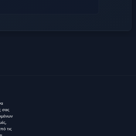
να
ς σας
δομένων
μές,
πό τις
αι