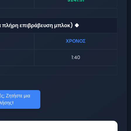
ια πλήρη επιβράβευση μπλοκ) 🍀
ΧΡΟΝΟΣ
1:40
ς; Ζητήστε μια
λήσης!