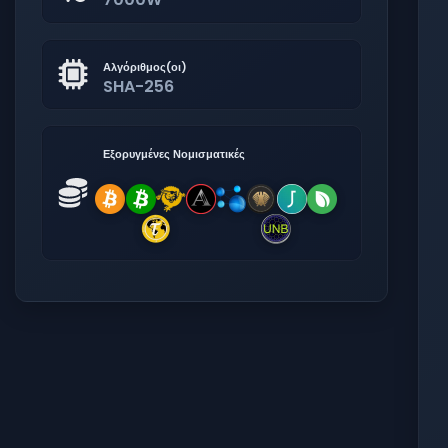
Αλγόριθμος(οι)
SHA-256
Εξορυγμένες Νομισματικές