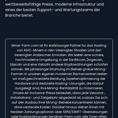
wettbewerbsfähige Preise, moderne Infrastruktur und
eines der besten Support- und Wartungsteams der
Branche bietet.
Miner-Farm.com ist Ihr erstklassiger Partner für das Hosting
von ASIC-Minern in den Vereinigten Staaten und den
Vereinigten Arabischen Emiraten. Wir bieten eine sichere,
hochmoderne Umgebung, in der Sie Bitcoin, Dogecoin,
Litecoin und eine Vielzahl anderer Kryptowährungen schürfen
können. Mit jahrelanger Erfahrung im Betrieb großer Mining-
Farmen in unseren eigenen modernen Rechenzentren bieten
wir maßgeschneiderte Beratung, Expertenoptimierung der
Hardware und dedizierte Hosting-Lösungen, die darauf
ausgelegt sind, Ihre Mining-Rentabilität zu maximieren.
Unsere All-Inclusive-Preise bedeuten, dass jede Versand-,
Installations- und Zollgebühr abgedeckt ist, sodass Sie sich
auf den Ausbau Ihrer Mining-Betriebe konzentrieren können,
ohne versteckte Kosten. Darüber hinaus stehen Ihnen mit
flexiblen Zahlungsoptionen über SEPA/SWIFT-Überweisungen
oder Kryptowährungen bei Miner-Farm.com alle Türen offen,