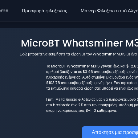
ome
Προσφορά φιλοξενίας
Μάινερ Φιλοξενία από Αλγ
MicroBT Whatsminer M31
Εδώ μπορείτε να εκτιμήσετε τα κέρδη με τον Whatsminer M31S με ένα
Το MicroBT Whatsminer M31S γεννάει έως και $-2.85 κ
αριθμοί βασίζονται σε $3.46 ανταμοιβές εξόρυξης ανά 
ηλεκτρικής ενέργειας. Αυτό σημαίνει μία μονάδα ενός
$103.78 ανταμοιβές εξόρυξης ανά μήνα. Εάν αφαιρέσετ
τα εκτιμώμενα καθαρά κέρδη σας μπορεί να είναι έως κ
Γιατί: Με τα πακέτα φιλοξενίας μας θα πληρώνετε μόνο
στο hashrate έως 2% από την προηγμένη υποδομή μας
ακόμη να κερδίσεις έως $-1.10 καθημερινά.
Απόκτησε μια προσφ