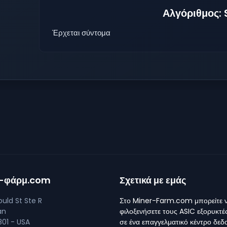
Αλγόριθμος:
Έρχεται σύντομα
ρ-φάρμ.com
Σχετικά με εμάς
uld St Ste R
Στο Miner-Farm.com μπορείτε 
an
φιλοξενήσετε τους ASIC εξορυκτέ
01 - USA
σε ένα επαγγελματικό κέντρο δε