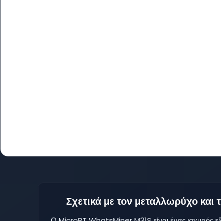
Σχετικά με τον μεταλλωρύχο και
Ο MicroBT WhatsMiner M31S είναι ένας ισχυρός 