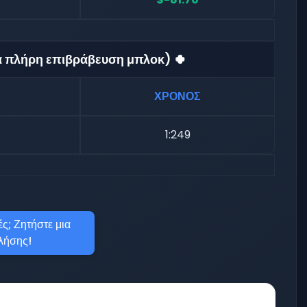
ια πλήρη επιβράβευση μπλοκ) 🍀
ΧΡΟΝΟΣ
1:249
ς; Ζητήστε μια
λήσης!