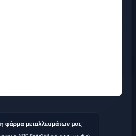
 τη φάρμα μεταλλευμάτων μας
εξορυκτής ASIC SHA-256 που παρέχει ρυθμό