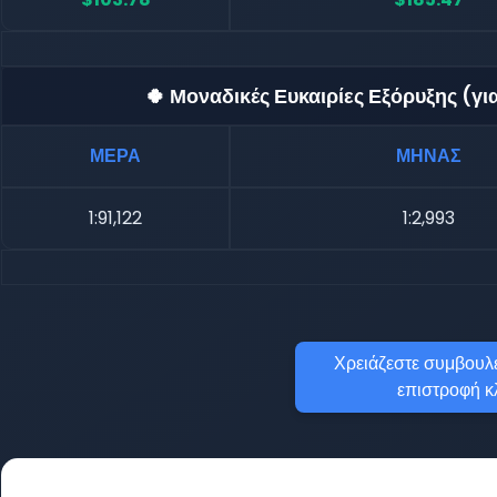
🍀 Μοναδικές Ευκαιρίες Εξόρυξης (γ
ΜΕΡΑ
ΜΗΝΑΣ
1:91,122
1:2,993
Χρειάζεστε συμβουλέ
επιστροφή κ