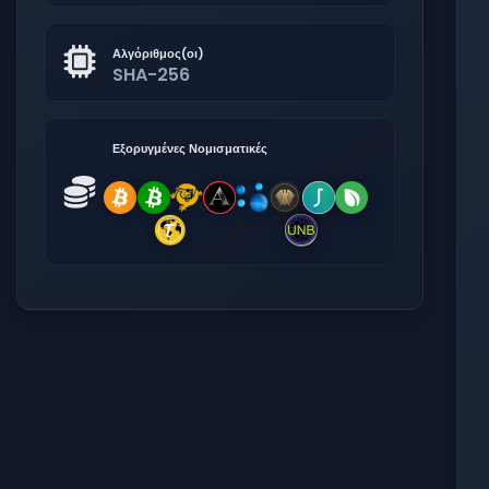
Αλγόριθμος(οι)
SHA-256
Εξορυγμένες Νομισματικές