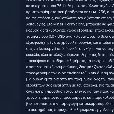
κατακερματισμού 76 TH/s με κατανάλωση ισχύος 32
κρυπτονομίσματα που βασίζονται σε SHA-256, αυτό
και τις επιδόσεις, καθιστώντας τον αξιόπιστη επιλογ
λειτουργίες. Στο Miner-Farm.com, μπορείτε να φι
κορυφαίας τεχνολογίας χώρο εξόρυξης, επωφελούμε
χαμηλές όσο 0.07 USD ανά κιλοβατώρα. Το βελτιστ
εξασφαλίζει μέγιστο χρόνο λειτουργίας και αποδοτι
σας να λειτουργεί υπό ιδανικές συνθήκες για να μεγ
ευκολία, όλοι οι φιλοξενούμενοι εξορυκτές διατηρο
προκύψουν οποιαδήποτε ζητήματα, το κέντρο επιδι
αποτελεσματική αντιμετώπιση, διασφαλίζοντας ελάχ
προσφέρουμε τον WhatsMiner M31S για άμεση αγ
μια ομαλή εμπειρία από την προμήθεια έως την αν
εξορυκτών σας είναι απλή με τον αφιερωμένο πίνα
δίνει πλήρη πρόσβαση στον έλεγχο και την παρακ
χρόνο, επιτρέποντας προσαρμογές και παρακολούθ
βελτιστοποιείτε την παραγωγή κατακερματισμού εί
το σύστημά μας παρέχει ολοκληρωμένα εργαλεία γι