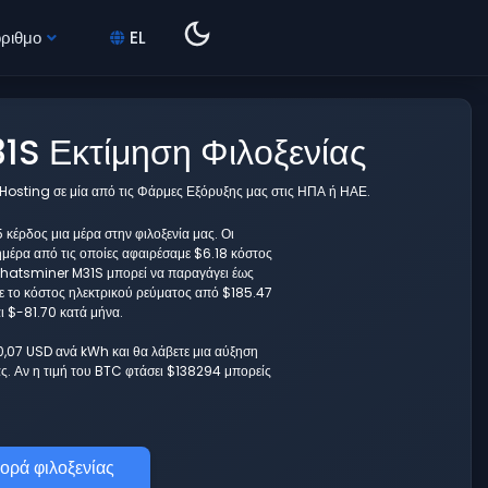
όριθμο
EL
S Εκτίμηση Φιλοξενίας
 Hosting σε μία από τις Φάρμες Εξόρυξης μας στις ΗΠΑ ή ΗΑΕ.
έρδος μια μέρα στην φιλοξενία μας. Οι
ημέρα από τις οποίες αφαιρέσαμε $6.18 κόστος
 Whatsminer M31S μπορεί να παραγάγει έως
ε το κόστος ηλεκτρικού ρεύματος από $185.47
αι $-81.70 κατά μήνα.
 0,07 USD ανά kWh και θα λάβετε μια αύξηση
. Αν η τιμή του BTC φτάσει $138294 μπορείς
ορά φιλοξενίας