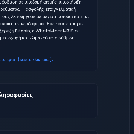
ρόσβαση σε υποδομή αιχμής, υποστήριξη
ύ ρεύματος. Η ασφαλής, επαγγελματική
ς σας λειτουργούν με μέγιστη αποδοτικότητα,
ποιεί την κερδοφορία. Είτε είστε έμπειρος
 εξόρυξη Bitcoin, ο WhatsMiner M31S σε
 μια ισχυρή και κλιμακούμενη ρύθμιση
ό εμάς (κάντε κλικ εδώ).
ληροφορίες