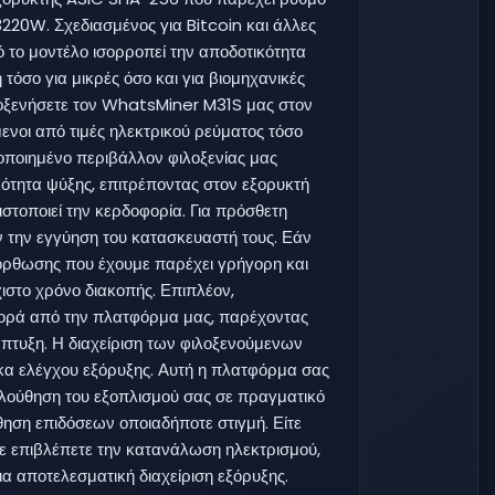
20W. Σχεδιασμένος για Bitcoin και άλλες
 το μοντέλο ισορροπεί την αποδοτικότητα
ή τόσο για μικρές όσο και για βιομηχανικές
λοξενήσετε τον WhatsMiner M31S μας στον
νοι από τιμές ηλεκτρικού ρεύματος τόσο
οποιημένο περιβάλλον φιλοξενίας μας
κότητα ψύξης, επιτρέποντας στον εξορυκτή
ιστοποιεί την κερδοφορία. Για πρόσθετη
ύν την εγγύηση του κατασκευαστή τους. Εάν
όρθωσης που έχουμε παρέχει γρήγορη και
ιστο χρόνο διακοπής. Επιπλέον,
ορά από την πλατφόρμα μας, παρέχοντας
άπτυξη. Η διαχείριση των φιλοξενούμενων
κα ελέγχου εξόρυξης. Αυτή η πλατφόρμα σας
ολούθηση του εξοπλισμού σας σε πραγματικό
ηση επιδόσεων οποιαδήποτε στιγμή. Είτε
τε επιβλέπετε την κατανάλωση ηλεκτρισμού,
α αποτελεσματική διαχείριση εξόρυξης.