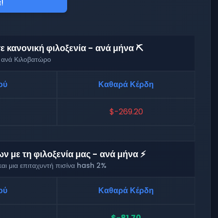
!
 κανονική φιλοξενία - ανά μήνα ⛏️
 ανά Κιλοβατώρο
ού
Καθαρά Κέρδη
$-269.20
 με τη φιλοξενία μας - ανά μήνα ⚡
αι μια επιταχυντή πισίνα hash 2%
ού
Καθαρά Κέρδη
$-81.70