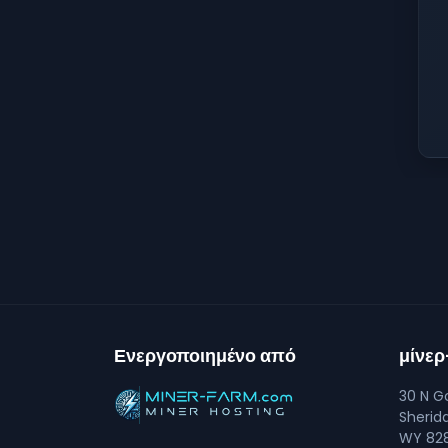
Ενεργοποιημένο από
μίνε
30 N Go
Sherid
WY 828