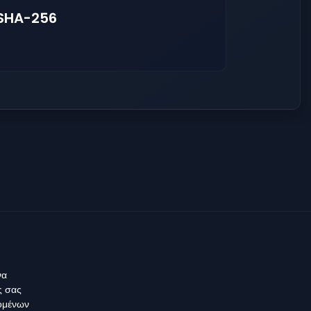
 SHA-256
να
ς σας
δομένων