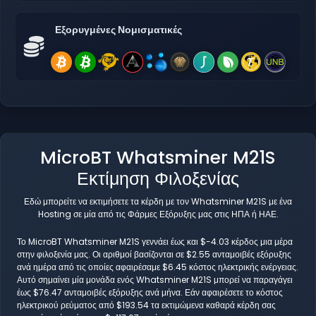
Εξορυγμένες Νομισματικές
MicroBT Whatsminer M21S
Εκτίμηση Φιλοξενίας
Εδώ μπορείτε να εκτιμήσετε τα κέρδη με τον Whatsminer M21S με ένα
Hosting σε μία από τις Φάρμες Εξόρυξης μας στις ΗΠΑ ή ΗΑΕ.
Το MicroBT Whatsminer M21S γεννάει έως και $-4.03 κέρδος μια μέρα
στην φιλοξενία μας. Οι αριθμοί βασίζονται σε $2.55 ανταμοιβές εξόρυξης
ανά ημέρα από τις οποίες αφαιρέσαμε $6.45 κόστος ηλεκτρικής ενέργειας.
Αυτό σημαίνει μία μονάδα ενός Whatsminer M21S μπορεί να παραγάγει
έως $76.47 ανταμοιβές εξόρυξης ανά μήνα. Εάν αφαιρέσετε το κόστος
ηλεκτρικού ρεύματος από $193.54 τα εκτιμώμενα καθαρά κέρδη σας