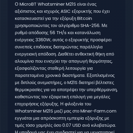
Ο MicroBT Whatsminer M21S είναι ένας
αξιόπιστος και ισχυρός ASIC εξορυκτής που έχει
κατασκευαστεί για την εξόρυξη Bitcoin
χρησιμοποιώντας τον αλγόριθμο SHA-256. Με
ρυθμό απόδοσης 56 TH/s και κατανάλωση
ενέργειας 3360W, αυτός ο εξορυκτής προσφέρει
συνεπείς επιδόσεις διατηρώντας παράλληλα
ενεργειακή απόδοση. Διαθέτει ανθεκτική θήκη από
αλουμίνιο που ενισχύει την απαγωγή θερμότητας,
εξασφαλίζοντας σταθερή λειτουργία για
παρατεταμένα χρονικά διαστήματα. Εξοπλισμένος
με διπλούς ανεμιστήρες, ο M21S διατηρεί βέλτιστες
θερμοκρασίες για να αποτρέψει την υπερθέρμανση,
καθιστώντας τον εξαιρετική επιλογή για μεγάλες
επιχειρήσεις εξόρυξης. Η φιλοξενία του
Whatsminer M21S μαζί μας στο Miner-Farm.com
εγγυάται μια απρόσκοπτη εμπειρία εξόρυξης με
τιμές τόσο χαμηλές όσο 0.07 USD ανά κιλοβατώρα.
Η υποδομή μας έχει σχεδιαστεί για να μεγιστοποιεί