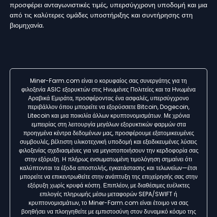
προσφέρει ανταγωνιστικές τιμές, υπερσύγχρονη υποδομή και μια
από τις καλύτερες ομάδες υποστήριξης και συντήρησης στη
βιομηχανία.
Miner-Farm.com είναι ο κορυφαίος σας συνεργάτης για τη
φιλοξενία ASIC εξορυκτών στις Ηνωμένες Πολιτείες και τα Ηνωμένα
Αραβικά Εμιράτα, προσφέροντας ένα ασφαλές, υπερσύγχρονο
περιβάλλον όπου μπορείτε να εξορύσσετε Bitcoin, Dogecoin,
Litecoin και μια ποικιλία άλλων κρυπτονομισμάτων. Με χρόνια
εμπειρίας στη λειτουργία μεγάλων εξορυκτικών φαρμών στα
προηγμένα κέντρα δεδομένων μας, προσφέρουμε εξατομικευμένες
συμβουλές, βέλτιστη υλικοτεχνική υποδομή και εξειδικευμένες λύσεις
φιλοξενίας σχεδιασμένες για να μεγιστοποιήσουν την κερδοφορία σας
στην εξόρυξη. Η πλήρως ενσωματωμένη τιμολόγηση σημαίνει ότι
καλύπτονται τα έξοδα αποστολής, εγκατάστασης και τελωνείων—έτσι
μπορείτε να επικεντρωθείτε στην ανάπτυξη της επιχείρησής σας στην
εξόρυξη χωρίς κρυφά κόστη. Επιπλέον, με διαθέσιμες ευέλικτες
επιλογές πληρωμής μέσω μεταφορών SEPA/SWIFT ή
κρυπτονομισμάτων, το Miner-Farm.com είναι έτοιμο να σας
βοηθήσει να πλοηγηθείτε με εμπιστοσύνη στον δυναμικό κόσμο της