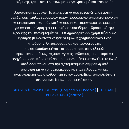
εξόρυξης κρυπτονομισμάτων με επαγγελματισμό και αξιοπιστία.
Αποποίηση ευθυνών: Το περιεχόμενο που εμφανίζεται σε αυτή τη
σελίδα, συμπεριλαμβανομένων τυχόν προσφορών, παρέχεται μόνο για
ενημερωτικούς σκοπούς και δεν πρέπει να ερμηνεύεται ως σύσταση
για αγορά, πώληση ή συμμετοχή σε οποιαδήποτε δραστηριότητα
εξόρυξης κρυπτονομισμάτων. Οι πληροφορίες δεν χρησιμεύουν ως
εγγύηση μελλοντικών κινήσεων τιμών ή χρηματοοικονομικής
απόδοσης. Οι επενδύσεις σε κρυπτονομίσματα,
συμπεριλαμβανομένης της συμμετοχής στην εξόρυξη
κρυπτονομισμάτων, ενέχουν εγγενείς κινδύνους που μπορεί να
οδηγήσουν σε πλήρη απώλεια του επενδυμένου κεφαλαίου. Το υλικό
αυτό δεν υποκαθιστά την εξατομικευμένη συμβουλή από
πιστοποιημένο χρηματοοικονομικό επαγγελματία και δεν
αναγνωρίζεται καμία ευθύνη για τυχόν ανακρίβειες, παραλείψεις ή
οικονομικές ζημίες που προκύπτουν.
SHA 256 (Bitcoin)
|
SCRYPT (Dogecoin / Litecoin)
|
ETCHASH
|
KHEAVYHASH (Kaspa)