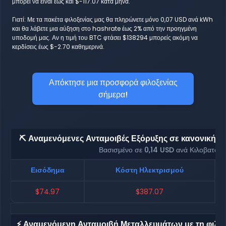
μπορεί να είναι έως και $-117.07 κατά μήνα.
Γιατί: Με τα πακέτα φιλοξενίας μας θα πληρώνετε μόνο 0,07 USD ανά kWh
και θα λάβετε μια αύξηση στο hashrate έως 2% από την προηγμένη
υποδομή μας. Αν η τιμή του BTC φτάσει $138294 μπορείς ακόμη να
κερδίσεις έως $-2.70 καθημερινά.
Απόκτησε μια προσφορά φιλοξενίας
σήμερα!
⛏️ Αναμενόμενες Ανταμοιβές Εξόρυξης σε κανονική φι
Βασισμένο σε 0,14 USD ανά Κιλοβατώρ
Εισόδημα
Κόστη Ηλεκτρισμού
$74.97
$387.07
⚡ Αναμενόμενη Ανταμοιβή Μεταλλευμάτων με τη φιλοξ