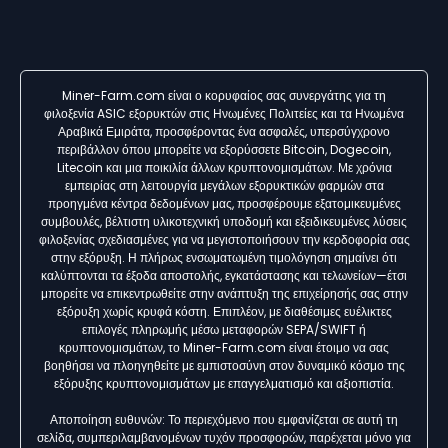
Miner-Farm.com είναι ο κορυφαίος σας συνεργάτης για τη
φιλοξενία ASIC εξορυκτών στις Ηνωμένες Πολιτείες και τα Ηνωμένα
Αραβικά Εμιράτα, προσφέροντας ένα ασφαλές, υπερσύγχρονο
περιβάλλον όπου μπορείτε να εξορύσσετε Bitcoin, Dogecoin,
Litecoin και μια ποικιλία άλλων κρυπτονομισμάτων. Με χρόνια
εμπειρίας στη λειτουργία μεγάλων εξορυκτικών φαρμών στα
προηγμένα κέντρα δεδομένων μας, προσφέρουμε εξατομικευμένες
συμβουλές, βέλτιστη υλικοτεχνική υποδομή και εξειδικευμένες λύσεις
φιλοξενίας σχεδιασμένες για να μεγιστοποιήσουν την κερδοφορία σας
στην εξόρυξη. Η πλήρως ενσωματωμένη τιμολόγηση σημαίνει ότι
καλύπτονται τα έξοδα αποστολής, εγκατάστασης και τελωνείων—έτσι
μπορείτε να επικεντρωθείτε στην ανάπτυξη της επιχείρησής σας στην
εξόρυξη χωρίς κρυφά κόστη. Επιπλέον, με διαθέσιμες ευέλικτες
επιλογές πληρωμής μέσω μεταφορών SEPA/SWIFT ή
κρυπτονομισμάτων, το Miner-Farm.com είναι έτοιμο να σας
βοηθήσει να πλοηγηθείτε με εμπιστοσύνη στον δυναμικό κόσμο της
εξόρυξης κρυπτονομισμάτων με επαγγελματισμό και αξιοπιστία.
Αποποίηση ευθυνών: Το περιεχόμενο που εμφανίζεται σε αυτή τη
σελίδα, συμπεριλαμβανομένων τυχόν προσφορών, παρέχεται μόνο για