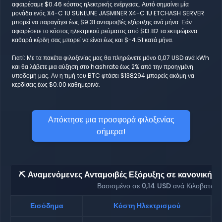
αφαιρέσαμε $0.46 κόστος ηλεκτρικής ενέργειας. Αυτό σημαίνει μία
μονάδα ενός X4-C 1U SUNLUNE JASMINER X4-C 1U ETCHASH SERVER
μπορεί να παραγάγει έως $9.31 ανταμοιβές εξόρυξης ανά μήνα. Εάν
αφαιρέσετε το κόστος ηλεκτρικού ρεύματος από $13.82 τα εκτιμώμενα
καθαρά κέρδη σας μπορεί να είναι έως και $-4.51 κατά μήνα.
Γιατί: Με τα πακέτα φιλοξενίας μας θα πληρώνετε μόνο 0,07 USD ανά kWh
και θα λάβετε μια αύξηση στο hashrate έως 2% από την προηγμένη
υποδομή μας. Αν η τιμή του BTC φτάσει $138294 μπορείς ακόμη να
κερδίσεις έως $0.00 καθημερινά.
Απόκτησε μια προσφορά φιλοξενίας
σήμερα!
⛏️ Αναμενόμενες Ανταμοιβές Εξόρυξης σε κανονική φι
Βασισμένο σε 0,14 USD ανά Κιλοβατώρ
Εισόδημα
Κόστη Ηλεκτρισμού