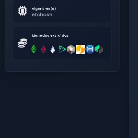
Algoritmo(s)
etchash
Monedas extraídas