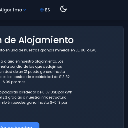
 Algoritmo
ES
ón de Alojamiento
o en una de nuestras granjas mineras en EE. UU. o EAU.
a diaria en nuestro alojamiento. Los
ería por día de las que dedujimos
a unidad de un X1 puede generar hasta
es los costos de electricidad de $13.82
$-6.99 por mes.
lo pagarás alrededor de 0.07 USD por kWh
l 2% gracias a nuestra infraestructura
también puedes ganar hasta $-0.13 por
ión de hosting