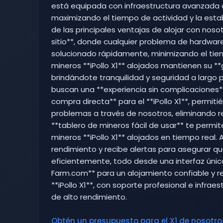
está equipada con infraestructura avanzada 
maximizando el tiempo de actividad y la estab
de las principales ventajas de alojar con noso
sitio**, donde cualquier problema de hardwar
solucionado rápidamente, minimizando el tie
mineros **iPollo X1** alojados mantienen su *
brindándote tranquilidad y seguridad a largo p
buscan una **experiencia sin complicaciones
compra directa** para el **iPollo X1**, permiti
problemas a través de nosotros, eliminando ret
**tablero de mineros fácil de usar** te permit
mineros **iPollo X1** alojados en tiempo real. 
rendimiento y recibe alertas para asegurar q
eficientemente, todo desde una interfaz única y
Farm.com** para un alojamiento confiable y r
**iPollo X1**, con soporte profesional e infra
de alto rendimiento.
Obtén un presupuesto para el X1 de nosotros