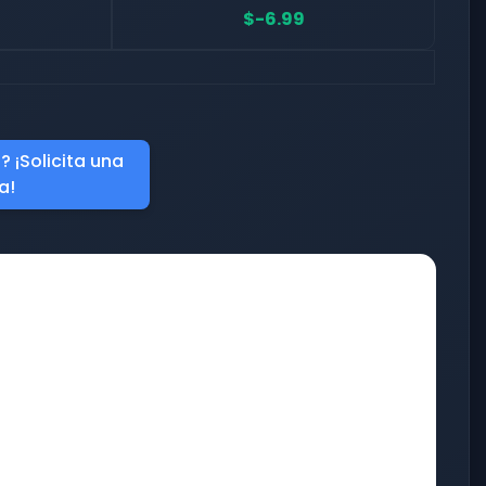
$-6.99
 ¡Solicita una
a!