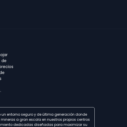
ojar
o de
precios
 de
s
.
do un entorno seguro y de última generación donde
 mineras a gran escala en nuestros propios centros
ojamiento dedicadas diseñadas para maximizar su