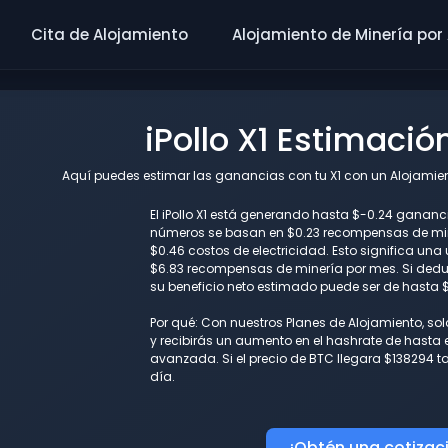
Cita de Alojamiento
Alojamiento de Minería por
iPollo X1 Estimaci
Aquí puedes estimar las ganancias con tu X1 con un Alojamient
El iPollo X1 está generando hasta $-0.24 gananci
números se basan en $0.23 recompensas de min
$0.46 costos de electricidad. Esto significa un
$6.83 recompensas de minería por mes. Si deduc
su beneficio neto estimado puede ser de hasta 
Por qué: Con nuestros Planes de Alojamiento, so
y recibirás un aumento en el hashrate de hasta e
avanzada. Si el precio de BTC llegara $138294 
día.
¡Obtén una cotizac