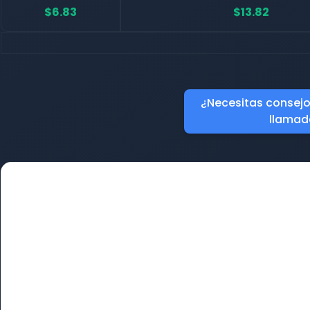
$6.83
$13.82
¿Necesitas consejo?
llamad