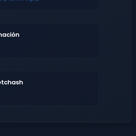
mación
etchash