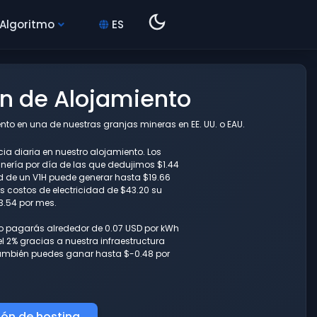
 Algoritmo
ES
ón de Alojamiento
to en una de nuestras granjas mineras en EE. UU. o EAU.
ia diaria en nuestro alojamiento. Los
ería por día de las que dedujimos $1.44
ad de un V1H puede generar hasta $19.66
 costos de electricidad de $43.20 su
3.54 por mes.
lo pagarás alrededor de 0.07 USD por kWh
l 2% gracias a nuestra infraestructura
también puedes ganar hasta $-0.48 por
ión de hosting