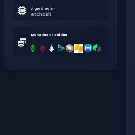
Algoritmo(s)
etchash
Monedas extraídas