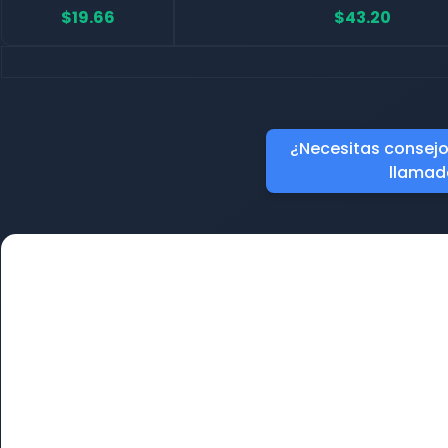
$19.66
$43.20
¿Necesitas consejo?
llamad