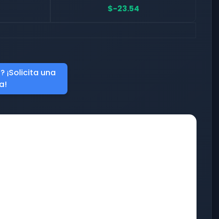
$-23.54
 ¡Solicita una
a!