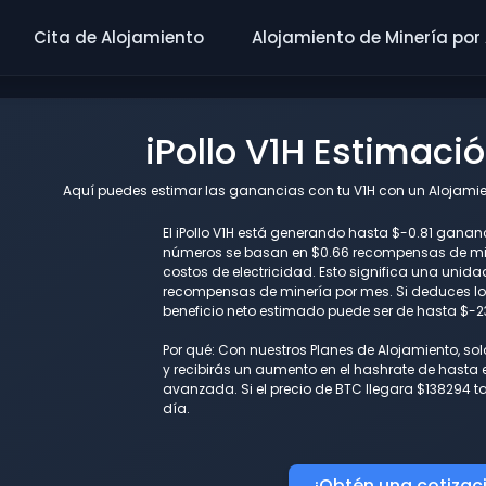
Cita de Alojamiento
Alojamiento de Minería por
iPollo V1H Estimaci
Aquí puedes estimar las ganancias con tu V1H con un Alojamien
El iPollo V1H está generando hasta $-0.81 gananc
números se basan en $0.66 recompensas de min
costos de electricidad. Esto significa una unid
recompensas de minería por mes. Si deduces los
beneficio neto estimado puede ser de hasta $-2
Por qué: Con nuestros Planes de Alojamiento, so
y recibirás un aumento en el hashrate de hasta e
avanzada. Si el precio de BTC llegara $138294 
día.
¡Obtén una cotizac