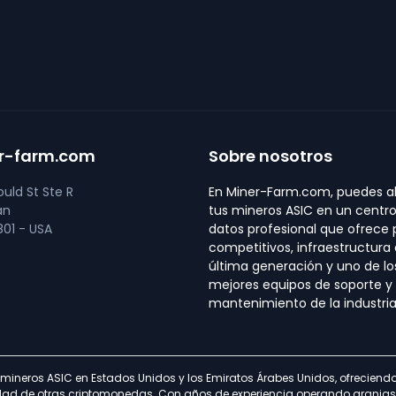
r-farm.com
Sobre nosotros
uld St Ste R
En Miner-Farm.com, puedes al
an
tus mineros ASIC en un centr
01 - USA
datos profesional que ofrece 
competitivos, infraestructura
última generación y uno de lo
mejores equipos de soporte y
mantenimiento de la industria
 mineros ASIC en Estados Unidos y los Emiratos Árabes Unidos, ofrecien
iedad de otras criptomonedas. Con años de experiencia operando granjas