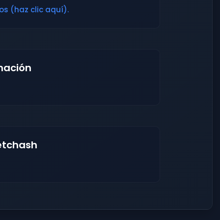
s (haz clic aquí).
mación
etchash