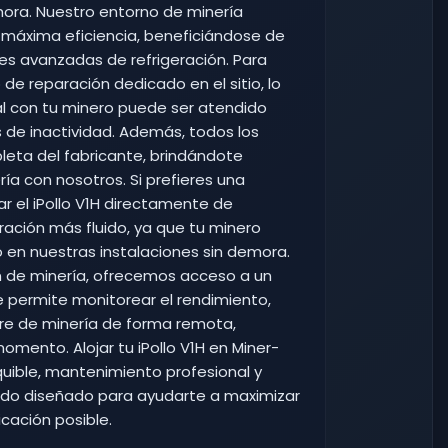
o-hora. Nuestro entorno de minería
máxima eficiencia, beneficiándose de
nes avanzadas de refrigeración. Para
 reparación dedicado en el sitio, lo
al con tu minero puede ser atendido
 de inactividad. Además, todos los
eta del fabricante, brindándote
ía con nosotros. Si prefieres una
 el iPollo V1H directamente de
ración más fluido, ya que tu minero
 en nuestras instalaciones sin demora.
ón de minería, ofrecemos acceso a un
te permite monitorear el rendimiento,
are de minería de forma remota,
ento. Alojar tu iPollo V1H en Miner-
quible, mantenimiento profesional y
todo diseñado para ayudarte a maximizar
cación posible.