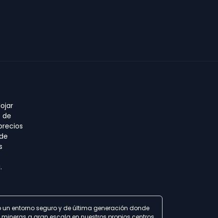
ojar
o de
precios
 de
s
.
do un entorno seguro y de última generación donde
 mineras a gran escala en nuestros propios centros