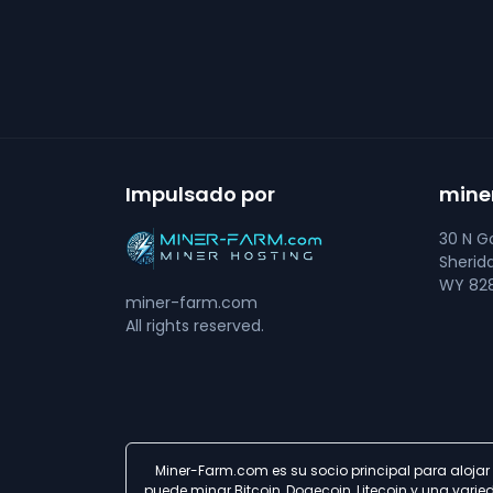
Impulsado por
mine
30 N Go
Sherid
WY 828
miner-farm.com
All rights reserved.
Miner-Farm.com es su socio principal para alojar
puede minar Bitcoin, Dogecoin, Litecoin y una var