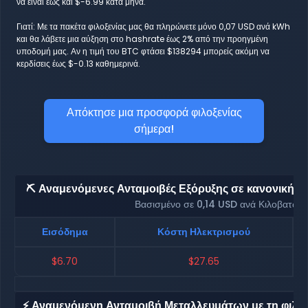
να είναι έως και $-6.99 κατά μήνα.
Γιατί: Με τα πακέτα φιλοξενίας μας θα πληρώνετε μόνο 0,07 USD ανά kWh
και θα λάβετε μια αύξηση στο hashrate έως 2% από την προηγμένη
υποδομή μας. Αν η τιμή του BTC φτάσει $138294 μπορείς ακόμη να
κερδίσεις έως $-0.13 καθημερινά.
Απόκτησε μια προσφορά φιλοξενίας
σήμερα!
⛏️ Αναμενόμενες Ανταμοιβές Εξόρυξης σε κανονική φι
Βασισμένο σε 0,14 USD ανά Κιλοβατώρ
Εισόδημα
Κόστη Ηλεκτρισμού
$6.70
$27.65
⚡ Αναμενόμενη Ανταμοιβή Μεταλλευμάτων με τη φιλοξ