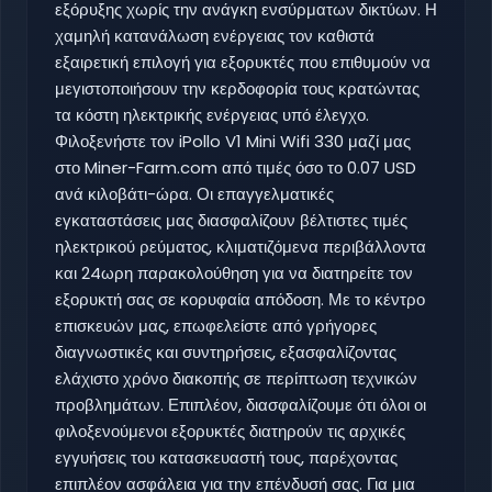
εξόρυξης χωρίς την ανάγκη ενσύρματων δικτύων. Η
χαμηλή κατανάλωση ενέργειας τον καθιστά
εξαιρετική επιλογή για εξορυκτές που επιθυμούν να
μεγιστοποιήσουν την κερδοφορία τους κρατώντας
τα κόστη ηλεκτρικής ενέργειας υπό έλεγχο.
Φιλοξενήστε τον iPollo V1 Mini Wifi 330 μαζί μας
στο Miner-Farm.com από τιμές όσο το 0.07 USD
ανά κιλοβάτι-ώρα. Οι επαγγελματικές
εγκαταστάσεις μας διασφαλίζουν βέλτιστες τιμές
ηλεκτρικού ρεύματος, κλιματιζόμενα περιβάλλοντα
και 24ωρη παρακολούθηση για να διατηρείτε τον
εξορυκτή σας σε κορυφαία απόδοση. Με το κέντρο
επισκευών μας, επωφελείστε από γρήγορες
διαγνωστικές και συντηρήσεις, εξασφαλίζοντας
ελάχιστο χρόνο διακοπής σε περίπτωση τεχνικών
προβλημάτων. Επιπλέον, διασφαλίζουμε ότι όλοι οι
φιλοξενούμενοι εξορυκτές διατηρούν τις αρχικές
εγγυήσεις του κατασκευαστή τους, παρέχοντας
επιπλέον ασφάλεια για την επένδυσή σας. Για μια