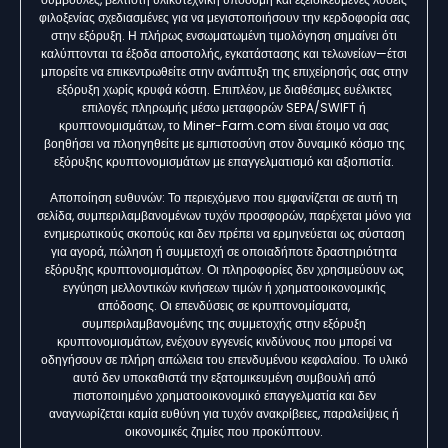
φιλοξενίας σχεδιασμένες για να μεγιστοποιήσουν την κερδοφορία σας
στην εξόρυξη. Η πλήρως ενσωματωμένη τιμολόγηση σημαίνει ότι
καλύπτονται τα έξοδα αποστολής, εγκατάστασης και τελωνείων—έτσι
μπορείτε να επικεντρωθείτε στην ανάπτυξη της επιχείρησής σας στην
εξόρυξη χωρίς κρυφά κόστη. Επιπλέον, με διαθέσιμες ευέλικτες
επιλογές πληρωμής μέσω μεταφορών SEPA/SWIFT ή
κρυπτονομισμάτων, το Miner-Farm.com είναι έτοιμο να σας
βοηθήσει να πλοηγηθείτε με εμπιστοσύνη στον δυναμικό κόσμο της
εξόρυξης κρυπτονομισμάτων με επαγγελματισμό και αξιοπιστία.
Αποποίηση ευθυνών: Το περιεχόμενο που εμφανίζεται σε αυτή τη
σελίδα, συμπεριλαμβανομένων τυχόν προσφορών, παρέχεται μόνο για
ενημερωτικούς σκοπούς και δεν πρέπει να ερμηνεύεται ως σύσταση
για αγορά, πώληση ή συμμετοχή σε οποιαδήποτε δραστηριότητα
εξόρυξης κρυπτονομισμάτων. Οι πληροφορίες δεν χρησιμεύουν ως
εγγύηση μελλοντικών κινήσεων τιμών ή χρηματοοικονομικής
απόδοσης. Οι επενδύσεις σε κρυπτονομίσματα,
συμπεριλαμβανομένης της συμμετοχής στην εξόρυξη
κρυπτονομισμάτων, ενέχουν εγγενείς κινδύνους που μπορεί να
οδηγήσουν σε πλήρη απώλεια του επενδυμένου κεφαλαίου. Το υλικό
αυτό δεν υποκαθιστά την εξατομικευμένη συμβουλή από
πιστοποιημένο χρηματοοικονομικό επαγγελματία και δεν
αναγνωρίζεται καμία ευθύνη για τυχόν ανακρίβειες, παραλείψεις ή
οικονομικές ζημίες που προκύπτουν.