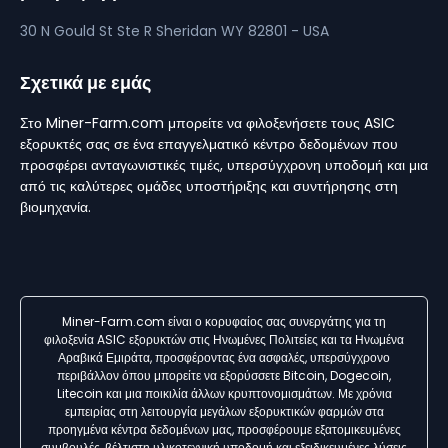
30 N Gould St Ste R
Sheridan
WY 82801 - USA
Σχετικά με εμάς
Στο Miner-Farm.com μπορείτε να φιλοξενήσετε τους ASIC
εξορυκτές σας σε ένα επαγγελματικό κέντρο δεδομένων που
προσφέρει ανταγωνιστικές τιμές, υπερσύγχρονη υποδομή και μια
από τις καλύτερες ομάδες υποστήριξης και συντήρησης στη
βιομηχανία.
Miner-Farm.com είναι ο κορυφαίος σας συνεργάτης για τη
φιλοξενία ASIC εξορυκτών στις Ηνωμένες Πολιτείες και τα Ηνωμένα
Αραβικά Εμιράτα, προσφέροντας ένα ασφαλές, υπερσύγχρονο
περιβάλλον όπου μπορείτε να εξορύσσετε Bitcoin, Dogecoin,
Litecoin και μια ποικιλία άλλων κρυπτονομισμάτων. Με χρόνια
εμπειρίας στη λειτουργία μεγάλων εξορυκτικών φαρμών στα
προηγμένα κέντρα δεδομένων μας, προσφέρουμε εξατομικευμένες
συμβουλές, βέλτιστη υλικοτεχνική υποδομή και εξειδικευμένες λύσεις