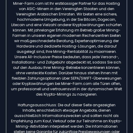
Miner-Farm.com ist Ihr erstklassiger Partner für das Hosting
von ASIC-Minern in den Vereinigten Staaten und den
Vereinigten Arabischen Emiraten. Wir bieten eine sichere,
hochmoderne Umgebung, in der Sie Bitcoin, Dogecoin,
Litecoin und eine Vielzahl anderer Kryptowährungen schürfen
können. Mit jahrelanger Erfahrung im Betrieb großer Mining-
Farmen in unseren eigenen modernen Rechenzentren bieten
wir maßgeschneiderte Beratung, Expertenoptimierung der
Hardware und dedizierte Hosting-Lösungen, die darauf
ausgelegt sind, Ihre Mining-Rentabilität zu maximieren.
Unsere All-Inclusive-Preise bedeuten, dass jede Versand-,
Installations- und Zollgebühr abgedeckt ist, sodass Sie sich
auf den Ausbau Ihrer Mining-Betriebe konzentrieren können,
ohne versteckte Kosten. Darüber hinaus stehen Ihnen mit
flexiblen Zahlungsoptionen über SEPA/SWIFT-Überweisungen
oder Kryptowährungen bei Miner-Farm.com alle Türen offen,
um professionell und vertrauensvoll in der dynamischen Welt
des Krypto-Minings zu navigieren.
Haftungsausschluss: Die auf dieser Seite angezeigten
Inhalte, einschließlich etwaiger Angebote, dienen
ausschließlich Informationszwecken und sollten nicht als
Empfehlung zum Kauf, Verkauf oder zur Teilnahme an Krypto-
Mining-Aktivitäten interpretiert werden. Die Informationen
stellen keine Garantie für zukünftige Preisbewegungen oder