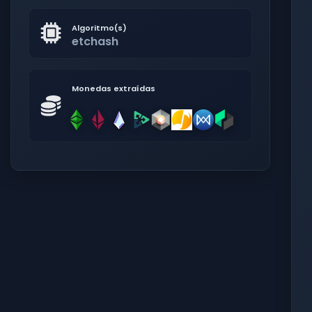
Algoritmo(s)
etchash
Monedas extraídas