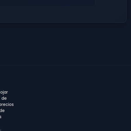
ojar
o de
precios
 de
s
.