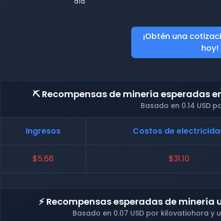
día.
¡Obtén una cotizac
hoy!
⛏️ Recompensas de minería esperadas en 
Basado en 0.14 USD po
Ingresos
Costos de electricid
$5.68
$31.10
⚡ Recompensas esperadas de minería u
Basado en 0.07 USD por kilovatiohora y