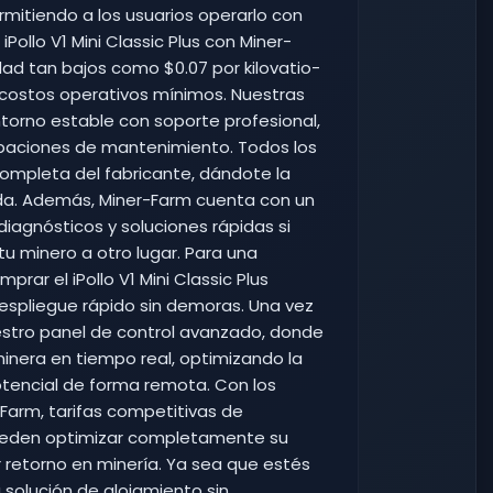
ermitiendo a los usuarios operarlo con
Pollo V1 Mini Classic Plus con Miner-
ad tan bajos como $0.07 por kilovatio-
 costos operativos mínimos. Nuestras
torno estable con soporte profesional,
upaciones de mantenimiento. Todos los
mpleta del fabricante, dándote la
gida. Además, Miner-Farm cuenta con un
diagnósticos y soluciones rápidas si
tu minero a otro lugar. Para una
rar el iPollo V1 Mini Classic Plus
espliegue rápido sin demoras. Una vez
stro panel de control avanzado, donde
inera en tiempo real, optimizando la
otencial de forma remota. Con los
-Farm, tarifas competitivas de
 pueden optimizar completamente su
or retorno en minería. Ya sea que estés
solución de alojamiento sin