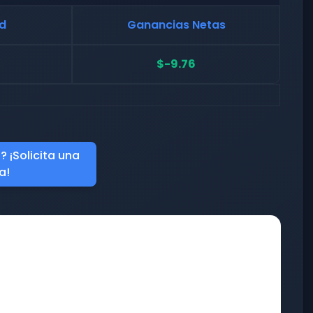
ad
Ganancias Netas
$-9.76
 ¡Solicita una
a!