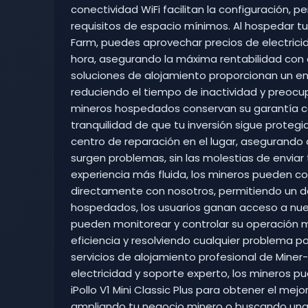
conectividad WiFi facilitan la configuración, p
requisitos de espacio mínimos. Al hospedar tu i
Farm, puedes aprovechar precios de electricid
hora, asegurando la máxima rentabilidad con
soluciones de alojamiento proporcionan un en
reduciendo el tiempo de inactividad y preoc
mineros hospedados conservan su garantía co
tranquilidad de que tu inversión sigue prote
centro de reparación en el lugar, asegurando 
surgen problemas, sin las molestias de enviar 
experiencia más fluida, los mineros pueden comp
directamente con nosotros, permitiendo un d
hospedados, los usuarios ganan acceso a nue
pueden monitorear y controlar su operación m
eficiencia y resolviendo cualquier problema p
servicios de alojamiento profesional de Miner
electricidad y soporte experto, los mineros
iPollo V1 Mini Classic Plus para obtener el mej
ampliando tu negocio minero o buscando una 