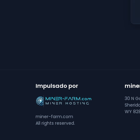
Impulsado por
mine
30 N Go
Sherid
WY 828
miner-farm.com
All rights reserved.