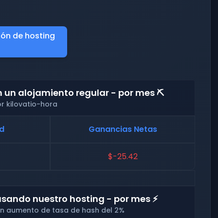
ión de hosting
un alojamiento regular - por mes ⛏️
r kilovatio-hora
ad
Ganancias Netas
$-25.42
sando nuestro hosting - por mes ⚡
 un aumento de tasa de hash del 2%