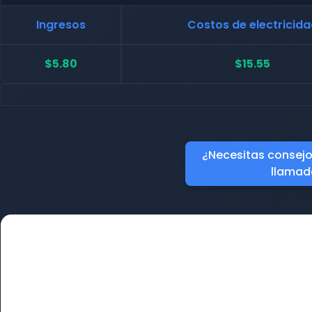
Ingresos
Costos de electricid
$5.80
$15.55
¿Necesitas consejo?
llamad