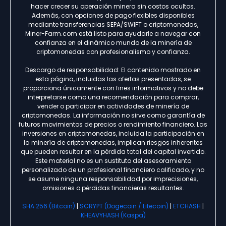
hacer crecer su operación minera sin costos ocultos.
Además, con opciones de pago flexibles disponibles
mediante transferencias SEPA/SWIFT o criptomonedas,
Miner-Farm.com está listo para ayudarle a navegar con
confianza en el dinámico mundo de la minería de
criptomonedas con profesionalismo y confianza.
Descargo de responsabilidad: El contenido mostrado en
esta página, incluidas las ofertas presentadas, se
proporciona únicamente con fines informativos y no debe
interpretarse como una recomendación para comprar,
vender o participar en actividades de minería de
criptomonedas. La información no sirve como garantía de
futuros movimientos de precios o rendimiento financiero. Las
inversiones en criptomonedas, incluida la participación en
la minería de criptomonedas, implican riesgos inherentes
que pueden resultar en la pérdida total del capital invertido.
Este material no es un sustituto del asesoramiento
personalizado de un profesional financiero calificado, y no
se asume ninguna responsabilidad por imprecisiones,
omisiones o pérdidas financieras resultantes.
SHA 256 (Bitcoin)
|
SCRYPT (Dogecoin / Litecoin)
|
ETCHASH
|
KHEAVYHASH (Kaspa)