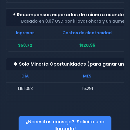
⚡ Recompensas esperadas de minería usando nue
Basado en 0.07 USD por kilovatiohora y un aument
Ingresos
Costos de electricidad
$58.72
$120.96
🍀 Solo Minería Oportunidades (para ganar una
DÍA
MES
1:161,053
1:5,291
¿Necesitas consejo? ¡Solicita una
llamada!