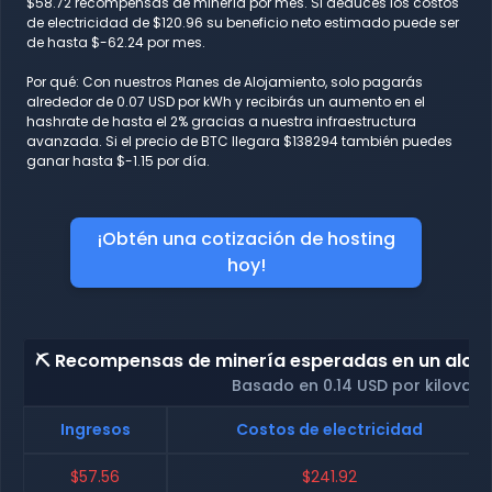
$58.72 recompensas de minería por mes. Si deduces los costos
de electricidad de $120.96 su beneficio neto estimado puede ser
de hasta $-62.24 por mes.
Por qué: Con nuestros Planes de Alojamiento, solo pagarás
alrededor de 0.07 USD por kWh y recibirás un aumento en el
hashrate de hasta el 2% gracias a nuestra infraestructura
avanzada. Si el precio de BTC llegara $138294 también puedes
ganar hasta $-1.15 por día.
¡Obtén una cotización de hosting
hoy!
⛏️ Recompensas de minería esperadas en un alojam
Basado en 0.14 USD por kilovati
Ingresos
Costos de electricidad
$57.56
$241.92