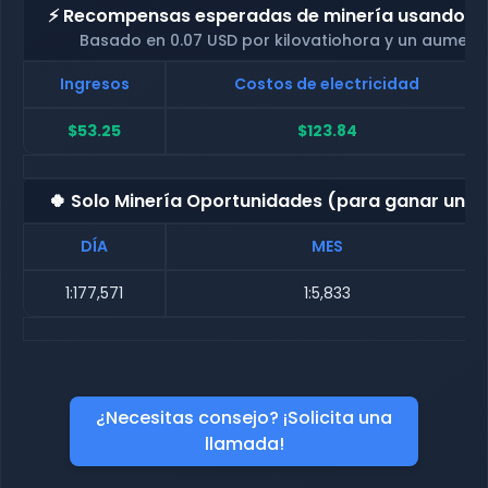
⚡ Recompensas esperadas de minería usando nue
Basado en 0.07 USD por kilovatiohora y un aument
Ingresos
Costos de electricidad
$53.25
$123.84
🍀 Solo Minería Oportunidades (para ganar una
DÍA
MES
1:177,571
1:5,833
¿Necesitas consejo? ¡Solicita una
llamada!