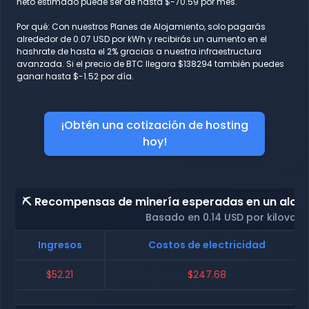
neto estimado puede ser de hasta $-70.59 por mes.
Por qué: Con nuestros Planes de Alojamiento, solo pagarás
alrededor de 0.07 USD por kWh y recibirás un aumento en el
hashrate de hasta el 2% gracias a nuestra infraestructura
avanzada. Si el precio de BTC llegara $138294 también puedes
ganar hasta $-1.52 por día.
¡Obtén una cotización de hosting
hoy!
⛏️ Recompensas de minería esperadas en un alojam
Basado en 0.14 USD por kilovati
Ingresos
Costos de electricidad
$52.21
$247.68