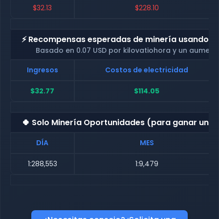
$32.13
$228.10
⚡ Recompensas esperadas de minería usando nue
Basado en 0.07 USD por kilovatiohora y un aument
Ingresos
Costos de electricidad
$32.77
$114.05
🍀 Solo Minería Oportunidades (para ganar una
DÍA
MES
1:288,553
1:9,479