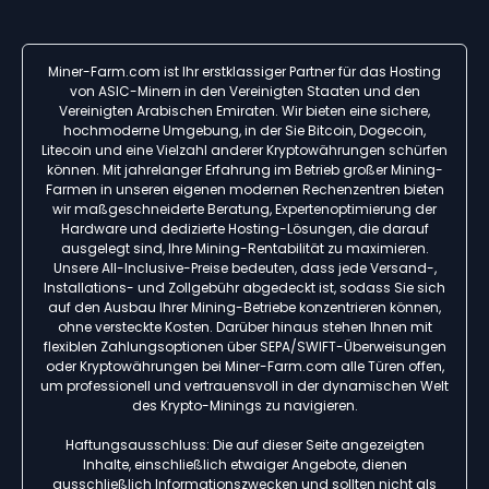
Miner-Farm.com ist Ihr erstklassiger Partner für das Hosting
von ASIC-Minern in den Vereinigten Staaten und den
Vereinigten Arabischen Emiraten. Wir bieten eine sichere,
hochmoderne Umgebung, in der Sie Bitcoin, Dogecoin,
Litecoin und eine Vielzahl anderer Kryptowährungen schürfen
können. Mit jahrelanger Erfahrung im Betrieb großer Mining-
Farmen in unseren eigenen modernen Rechenzentren bieten
wir maßgeschneiderte Beratung, Expertenoptimierung der
Hardware und dedizierte Hosting-Lösungen, die darauf
ausgelegt sind, Ihre Mining-Rentabilität zu maximieren.
Unsere All-Inclusive-Preise bedeuten, dass jede Versand-,
Installations- und Zollgebühr abgedeckt ist, sodass Sie sich
auf den Ausbau Ihrer Mining-Betriebe konzentrieren können,
ohne versteckte Kosten. Darüber hinaus stehen Ihnen mit
flexiblen Zahlungsoptionen über SEPA/SWIFT-Überweisungen
oder Kryptowährungen bei Miner-Farm.com alle Türen offen,
um professionell und vertrauensvoll in der dynamischen Welt
des Krypto-Minings zu navigieren.
Haftungsausschluss: Die auf dieser Seite angezeigten
Inhalte, einschließlich etwaiger Angebote, dienen
ausschließlich Informationszwecken und sollten nicht als