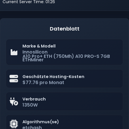
Current Server Time: 01:26
Datenblatt
Marke & Modell
Innosilicon
A10 Pro+ ETH (750Mh) A10 PRO-S 7GB
ETHMiner
Geschätzte Hosting-Kosten
$77.76 pro Monat
Verbrauch
1350W
Algorithmus(se)
etchash