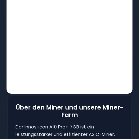
Über den Miner und unsere Miner-
Farm
Der Innosilicon A10 Pro+ 7GB ist ein
leistungsstarker und effizienter ASIC-Miner,