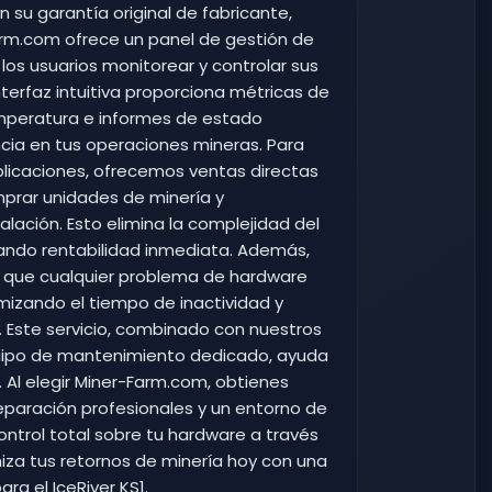
su garantía original de fabricante,
Farm.com ofrece un panel de gestión de
os usuarios monitorear y controlar sus
terfaz intuitiva proporciona métricas de
mperatura e informes de estado
ncia en tus operaciones mineras. Para
licaciones, ofrecemos ventas directas
omprar unidades de minería y
ación. Esto elimina la complejidad del
urando rentabilidad inmediata. Además,
za que cualquier problema de hardware
mizando el tiempo de inactividad y
. Este servicio, combinado con nuestros
quipo de mantenimiento dedicado, ayuda
. Al elegir Miner-Farm.com, obtienes
reparación profesionales y un entorno de
ntrol total sobre tu hardware a través
za tus retornos de minería hoy con una
ra el IceRiver KS1.