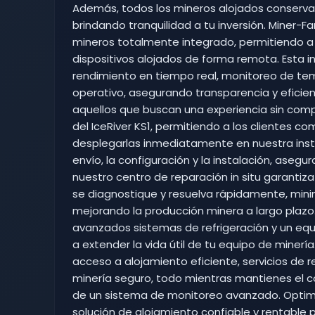
Además, todos los mineros alojados conservan 
brindando tranquilidad a tu inversión. Miner-
mineros totalmente integrado, permitiendo a l
dispositivos alojados de forma remota. Esta in
rendimiento en tiempo real, monitoreo de te
operativo, asegurando transparencia y eficie
aquellos que buscan una experiencia sin comp
del IceRiver KS1, permitiendo a los clientes c
desplegarlas inmediatamente en nuestra instal
envío, la configuración y la instalación, aseg
nuestro centro de reparación in situ garanti
se diagnostique y resuelva rápidamente, mini
mejorando la producción minera a largo plazo
avanzados sistemas de refrigeración y un e
a extender la vida útil de tu equipo de minería
acceso a alojamiento eficiente, servicios de 
minería seguro, todo mientras mantienes el co
de un sistema de monitoreo avanzado. Optimi
solución de alojamiento confiable y rentable pa