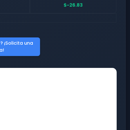
$-26.83
 ¡Solicita una
a!