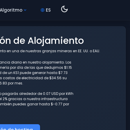
 Algoritmo
ES
ión de Alojamiento
to en una de nuestras granjas mineras en EE. UU. o EAU.
ancia diaria en nuestro alojamiento. Los
ría por día de las que dedujimos $1.15
ad de un KS1 puede generar hasta $7.73
 costos de electricidad de $34.56 su
6.83 por mes.
lo pagarás alrededor de 0.07 USD por kWh
l 2% gracias a nuestra infraestructura
también puedes ganar hasta $-0.77 por
ión de hosting