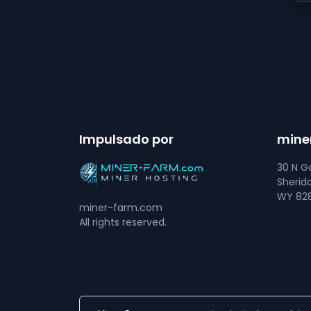
Impulsado por
mine
30 N Go
Sherid
WY 828
miner-farm.com
All rights reserved.