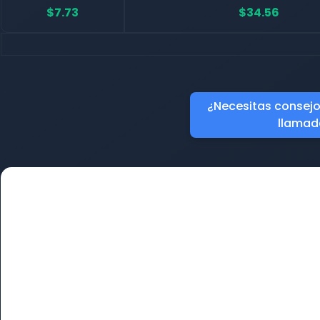
$7.73
$34.56
¿Necesitas consejo?
llamad