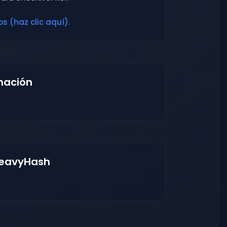
s (haz clic aquí).
mación
HeavyHash