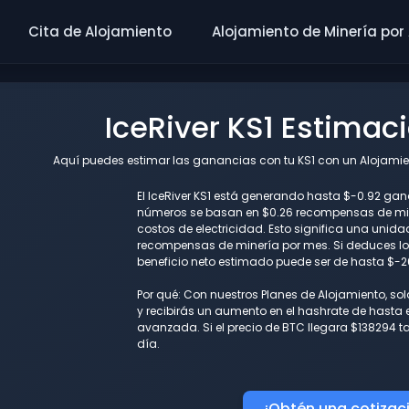
Cita de Alojamiento
Alojamiento de Minería por
IceRiver KS1 Estimac
Aquí puedes estimar las ganancias con tu KS1 con un Alojamien
El IceRiver KS1 está generando hasta $-0.92 gan
números se basan en $0.26 recompensas de mine
costos de electricidad. Esto significa una unid
recompensas de minería por mes. Si deduces los
beneficio neto estimado puede ser de hasta $-2
Por qué: Con nuestros Planes de Alojamiento, so
y recibirás un aumento en el hashrate de hasta e
avanzada. Si el precio de BTC llegara $138294 
día.
¡Obtén una cotizac