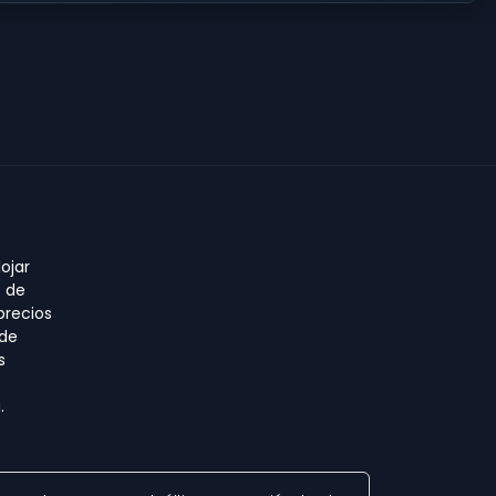
ojar
o de
precios
 de
s
.