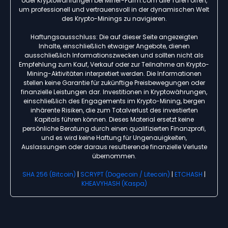
oder Kryptowährungen bei Miner-Farm.com alle Türen offen,
um professionell und vertrauensvoll in der dynamischen Welt
des Krypto-Minings zu navigieren.
Haftungsausschluss: Die auf dieser Seite angezeigten
Inhalte, einschließlich etwaiger Angebote, dienen
ausschließlich Informationszwecken und sollten nicht als
Empfehlung zum Kauf, Verkauf oder zur Teilnahme an Krypto-
Mining-Aktivitäten interpretiert werden. Die Informationen
stellen keine Garantie für zukünftige Preisbewegungen oder
finanzielle Leistungen dar. Investitionen in Kryptowährungen,
einschließlich des Engagements im Krypto-Mining, bergen
inhärente Risiken, die zum Totalverlust des investierten
Kapitals führen können. Dieses Material ersetzt keine
persönliche Beratung durch einen qualifizierten Finanzprofi,
und es wird keine Haftung für Ungenauigkeiten,
Auslassungen oder daraus resultierende finanzielle Verluste
übernommen.
SHA 256 (Bitcoin)
|
SCRYPT (Dogecoin / Litecoin)
|
ETCHASH
|
KHEAVYHASH (Kaspa)