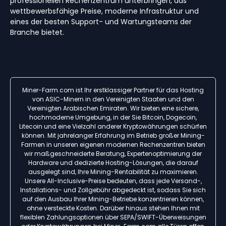
professionellen Rechenzentrum unterbringen, das
wettbewerbsfähige Preise, moderne Infrastruktur und
eines der besten Support- und Wartungsteams der
Branche bietet.
Miner-Farm.com ist Ihr erstklassiger Partner für das Hosting
von ASIC-Minern in den Vereinigten Staaten und den
Vereinigten Arabischen Emiraten. Wir bieten eine sichere,
hochmoderne Umgebung, in der Sie Bitcoin, Dogecoin,
Litecoin und eine Vielzahl anderer Kryptowährungen schürfen
können. Mit jahrelanger Erfahrung im Betrieb großer Mining-
Farmen in unseren eigenen modernen Rechenzentren bieten
wir maßgeschneiderte Beratung, Expertenoptimierung der
Hardware und dedizierte Hosting-Lösungen, die darauf
ausgelegt sind, Ihre Mining-Rentabilität zu maximieren.
Unsere All-Inclusive-Preise bedeuten, dass jede Versand-,
Installations- und Zollgebühr abgedeckt ist, sodass Sie sich
auf den Ausbau Ihrer Mining-Betriebe konzentrieren können,
ohne versteckte Kosten. Darüber hinaus stehen Ihnen mit
flexiblen Zahlungsoptionen über SEPA/SWIFT-Überweisungen