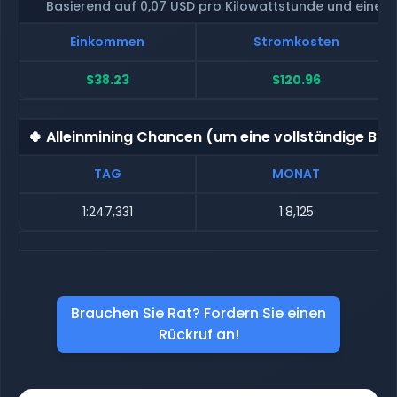
Basierend auf 0,07 USD pro Kilowattstunde und eine
Einkommen
Stromkosten
$38.23
$120.96
🍀 Alleinmining Chancen (um eine vollständige Blo
TAG
MONAT
1:247,331
1:8,125
Brauchen Sie Rat? Fordern Sie einen
Rückruf an!