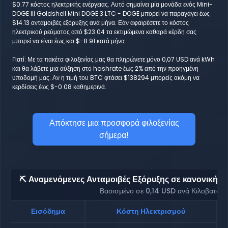
$0.77 κόστος ηλεκτρικής ενέργειας. Αυτό σημαίνει μία μονάδα ενός Mini-
DOGE III Goldshell Mini DOGE 3 LTC - DOGE μπορεί να παραγάγει έως
$14.13 ανταμοιβές εξόρυξης ανά μήνα. Εάν αφαιρέσετε το κόστος
ηλεκτρικού ρεύματος από $23.04 τα εκτιμώμενα καθαρά κέρδη σας
μπορεί να είναι έως και $-8.91 κατά μήνα.
Γιατί: Με τα πακέτα φιλοξενίας μας θα πληρώνετε μόνο 0,07 USD ανά kWh
και θα λάβετε μια αύξηση στο hashrate έως 2% από την προηγμένη
υποδομή μας. Αν η τιμή του BTC φτάσει $138294 μπορείς ακόμη να
κερδίσεις έως $-0.08 καθημερινά.
Απόκτησε μια προσφορά φιλοξενίας
σήμερα!
⛏️ Αναμενόμενες Ανταμοιβές Εξόρυξης σε κανονική φι
Βασισμένο σε 0,14 USD ανά Κιλοβατώρ
Εισόδημα
Κόστη Ηλεκτρισμού