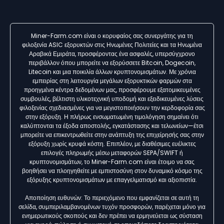
Miner-Farm.com είναι ο κορυφαίος σας συνεργάτης για τη
φιλοξενία ASIC εξορυκτών στις Ηνωμένες Πολιτείες και τα Ηνωμένα
Αραβικά Εμιράτα, προσφέροντας ένα ασφαλές, υπερσύγχρονο
περιβάλλον όπου μπορείτε να εξορύσσετε Bitcoin, Dogecoin,
Litecoin και μια ποικιλία άλλων κρυπτονομισμάτων. Με χρόνια
εμπειρίας στη λειτουργία μεγάλων εξορυκτικών φαρμών στα
προηγμένα κέντρα δεδομένων μας, προσφέρουμε εξατομικευμένες
συμβουλές, βέλτιστη υλικοτεχνική υποδομή και εξειδικευμένες λύσεις
φιλοξενίας σχεδιασμένες για να μεγιστοποιήσουν την κερδοφορία σας
στην εξόρυξη. Η πλήρως ενσωματωμένη τιμολόγηση σημαίνει ότι
καλύπτονται τα έξοδα αποστολής, εγκατάστασης και τελωνείων—έτσι
μπορείτε να επικεντρωθείτε στην ανάπτυξη της επιχείρησής σας στην
εξόρυξη χωρίς κρυφά κόστη. Επιπλέον, με διαθέσιμες ευέλικτες
επιλογές πληρωμής μέσω μεταφορών SEPA/SWIFT ή
κρυπτονομισμάτων, το Miner-Farm.com είναι έτοιμο να σας
βοηθήσει να πλοηγηθείτε με εμπιστοσύνη στον δυναμικό κόσμο της
εξόρυξης κρυπτονομισμάτων με επαγγελματισμό και αξιοπιστία.
Αποποίηση ευθυνών: Το περιεχόμενο που εμφανίζεται σε αυτή τη
σελίδα, συμπεριλαμβανομένων τυχόν προσφορών, παρέχεται μόνο για
ενημερωτικούς σκοπούς και δεν πρέπει να ερμηνεύεται ως σύσταση