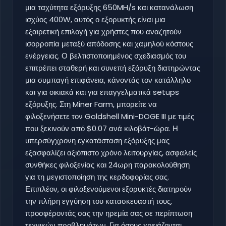
μια ταχύτητα εξόρυξης 650MH/s και κατανάλωση
ισχύος 400W, αυτός ο εξορυκτής είναι μια
εξαιρετική επιλογή για χρήστες που αναζητούν
ισορροπία μεταξύ απόδοσης και χαμηλού κόστους
ενέργειας. Ο βελτιστοποιημένος σχεδιασμός του
επιτρέπει σταθερή και συνεπή εξόρυξη διατηρώντας
μια συμπαγή επιφάνεια, κάνοντάς τον κατάλληλο
και για οικιακά και για επαγγελματικά setups
εξόρυξης. Στη Miner Farm, μπορείτε να
φιλοξενήσετε τον Goldshell Mini-DOGE III με τιμές
που ξεκινούν από $0.07 ανά κιλοβάτ-ώρα. Η
υπερσύγχρονη εγκατάσταση εξόρυξης μας
εξασφαλίζει αξιόπιστο χρόνο λειτουργίας, ασφαλείς
συνθήκες φιλοξενίας και 24ωρη παρακολούθηση
για τη μεγιστοποίηση της κερδοφορίας σας.
Επιπλέον, οι φιλοξενούμενοι εξορυκτές διατηρούν
την πλήρη εγγύηση του κατασκευαστή τους,
προσφέροντάς σας την ηρεμία σας σε περίπτωση
τεχνικών προβλημάτων. Για όσους χρειάζονται