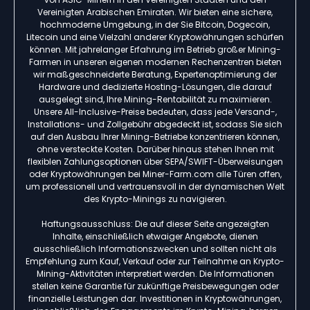
Vereinigten Arabischen Emiraten. Wir bieten eine sichere,
hochmoderne Umgebung, in der Sie Bitcoin, Dogecoin,
Litecoin und eine Vielzahl anderer Kryptowährungen schürfen
können. Mit jahrelanger Erfahrung im Betrieb großer Mining-
Farmen in unseren eigenen modernen Rechenzentren bieten
wir maßgeschneiderte Beratung, Expertenoptimierung der
Hardware und dedizierte Hosting-Lösungen, die darauf
ausgelegt sind, Ihre Mining-Rentabilität zu maximieren.
Unsere All-Inclusive-Preise bedeuten, dass jede Versand-,
Installations- und Zollgebühr abgedeckt ist, sodass Sie sich
auf den Ausbau Ihrer Mining-Betriebe konzentrieren können,
ohne versteckte Kosten. Darüber hinaus stehen Ihnen mit
flexiblen Zahlungsoptionen über SEPA/SWIFT-Überweisungen
oder Kryptowährungen bei Miner-Farm.com alle Türen offen,
um professionell und vertrauensvoll in der dynamischen Welt
des Krypto-Minings zu navigieren.
Haftungsausschluss: Die auf dieser Seite angezeigten
Inhalte, einschließlich etwaiger Angebote, dienen
ausschließlich Informationszwecken und sollten nicht als
Empfehlung zum Kauf, Verkauf oder zur Teilnahme an Krypto-
Mining-Aktivitäten interpretiert werden. Die Informationen
stellen keine Garantie für zukünftige Preisbewegungen oder
finanzielle Leistungen dar. Investitionen in Kryptowährungen,