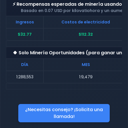
⚡ Recompensas esperadas de minería usando nue
Basado en 0.07 USD por kilovatiohora y un aument
Ingresos
Costos de electricidad
$32.77
$112.32
🍀 Solo Minería Oportunidades (para ganar una
DÍA
MES
1:288,553
1:9,479
¿Necesitas consejo? ¡Solicita una
llamada!