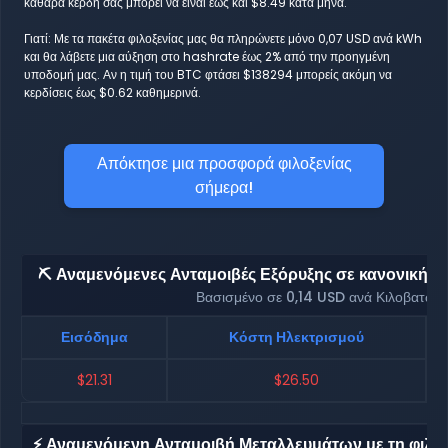
καθαρά κέρδη σας μπορεί να είναι έως και $8.49 κατά μήνα.
Γιατί: Με τα πακέτα φιλοξενίας μας θα πληρώνετε μόνο 0,07 USD ανά kWh
και θα λάβετε μια αύξηση στο hashrate έως 2% από την προηγμένη
υποδομή μας. Αν η τιμή του BTC φτάσει $138294 μπορείς ακόμη να
κερδίσεις έως $0.62 καθημερινά.
Απόκτησε μια προσφορά φιλοξενίας
σήμερα!
⛏️ Αναμενόμενες Ανταμοιβές Εξόρυξης σε κανονική φι
Βασισμένο σε 0,14 USD ανά Κιλοβατώρ
Εισόδημα
Κόστη Ηλεκτρισμού
$21.31
$26.50
⚡ Αναμενόμενη Ανταμοιβή Μεταλλευμάτων με τη φιλοξ