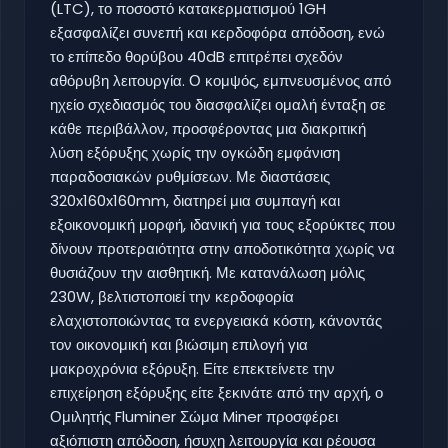
(LTC), το ποσοστό κατακερματισμού 1GH
εξασφαλίζει συνεπή και κερδοφόρα απόδοση, ενώ
το επίπεδο θορύβου 40dB επιτρέπει σχεδόν
αθόρυβη λειτουργία. Ο κομψός, εμπνευσμένος από
ηχείο σχεδιασμός του διασφαλίζει ομαλή ένταξη σε
κάθε περιβάλλον, προσφέροντας μια διακριτική
λύση εξόρυξης χωρίς την ογκώδη εμφάνιση
παραδοσιακών ρυθμίσεων. Με διαστάσεις
320x160x160mm, διατηρεί μια συμπαγή και
εξοικονομική μορφή, ιδανική για τους εξορύκτες που
δίνουν προτεραιότητα στην αποδοτικότητα χωρίς να
θυσιάζουν την αισθητική. Με κατανάλωση μόλις
230W, βελτιστοποιεί την κερδοφορία
ελαχιστοποιώντας τα ενεργειακά κόστη, κάνοντάς
τον οικονομική και βιώσιμη επιλογή για
μακροχρόνια εξόρυξη. Είτε επεκτείνετε την
επιχείρηση εξόρυξης είτε ξεκινάτε από την αρχή, ο
Ομιλητής Fluminer Σώμα Miner προσφέρει
αξιόπιστη απόδοση, ήσυχη λειτουργία και ρέουσα