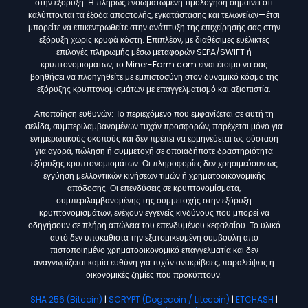
στην εξόρυξη. Η πλήρως ενσωματωμένη τιμολόγηση σημαίνει ότι
καλύπτονται τα έξοδα αποστολής, εγκατάστασης και τελωνείων—έτσι
μπορείτε να επικεντρωθείτε στην ανάπτυξη της επιχείρησής σας στην
εξόρυξη χωρίς κρυφά κόστη. Επιπλέον, με διαθέσιμες ευέλικτες
επιλογές πληρωμής μέσω μεταφορών SEPA/SWIFT ή
κρυπτονομισμάτων, το Miner-Farm.com είναι έτοιμο να σας
βοηθήσει να πλοηγηθείτε με εμπιστοσύνη στον δυναμικό κόσμο της
εξόρυξης κρυπτονομισμάτων με επαγγελματισμό και αξιοπιστία.
Αποποίηση ευθυνών: Το περιεχόμενο που εμφανίζεται σε αυτή τη
σελίδα, συμπεριλαμβανομένων τυχόν προσφορών, παρέχεται μόνο για
ενημερωτικούς σκοπούς και δεν πρέπει να ερμηνεύεται ως σύσταση
για αγορά, πώληση ή συμμετοχή σε οποιαδήποτε δραστηριότητα
εξόρυξης κρυπτονομισμάτων. Οι πληροφορίες δεν χρησιμεύουν ως
εγγύηση μελλοντικών κινήσεων τιμών ή χρηματοοικονομικής
απόδοσης. Οι επενδύσεις σε κρυπτονομίσματα,
συμπεριλαμβανομένης της συμμετοχής στην εξόρυξη
κρυπτονομισμάτων, ενέχουν εγγενείς κινδύνους που μπορεί να
οδηγήσουν σε πλήρη απώλεια του επενδυμένου κεφαλαίου. Το υλικό
αυτό δεν υποκαθιστά την εξατομικευμένη συμβουλή από
πιστοποιημένο χρηματοοικονομικό επαγγελματία και δεν
αναγνωρίζεται καμία ευθύνη για τυχόν ανακρίβειες, παραλείψεις ή
οικονομικές ζημίες που προκύπτουν.
SHA 256 (Bitcoin)
|
SCRYPT (Dogecoin / Litecoin)
|
ETCHASH
|