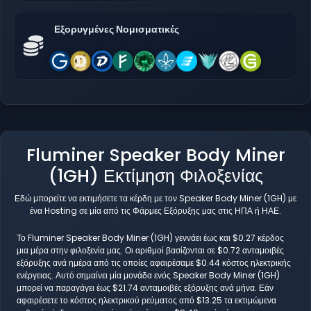
Εξορυγμένες Νομισματικές
Fluminer Speaker Body Miner
(1GH) Εκτίμηση Φιλοξενίας
Εδώ μπορείτε να εκτιμήσετε τα κέρδη με τον Speaker Body Miner (1GH) με
ένα Hosting σε μία από τις Φάρμες Εξόρυξης μας στις ΗΠΑ ή ΗΑΕ.
Το Fluminer Speaker Body Miner (1GH) γεννάει έως και $0.27 κέρδος
μια μέρα στην φιλοξενία μας. Οι αριθμοί βασίζονται σε $0.72 ανταμοιβές
εξόρυξης ανά ημέρα από τις οποίες αφαιρέσαμε $0.44 κόστος ηλεκτρικής
ενέργειας. Αυτό σημαίνει μία μονάδα ενός Speaker Body Miner (1GH)
μπορεί να παραγάγει έως $21.74 ανταμοιβές εξόρυξης ανά μήνα. Εάν
αφαιρέσετε το κόστος ηλεκτρικού ρεύματος από $13.25 τα εκτιμώμενα