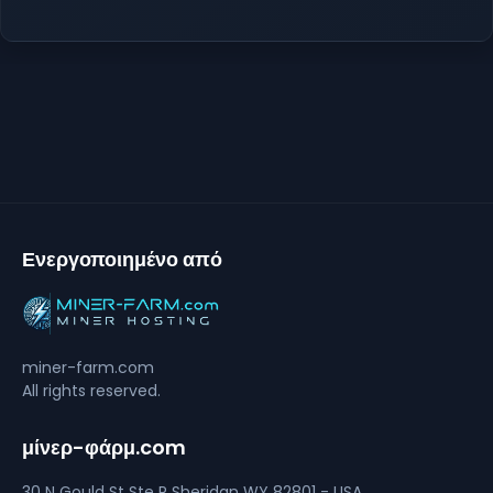
Ενεργοποιημένο από
miner-farm.com
All rights reserved.
μίνερ-φάρμ.com
30 N Gould St Ste R
Sheridan
WY 82801 - USA