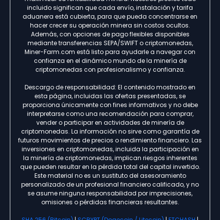
incluido significan que cada envío, instalación y tarifa
aduanera está cubierta, para que pueda concentrarse en
hacer crecer su operación minera sin costos ocultos.
Además, con opciones de pago flexibles disponibles
mediante transferencias SEPA/SWIFT o criptomonedas,
Miner-Farm.com está listo para ayudarle a navegar con
confianza en el dinámico mundo de la minería de
criptomonedas con profesionalismo y confianza.
Descargo de responsabilidad: El contenido mostrado en
esta página, incluidas las ofertas presentadas, se
proporciona únicamente con fines informativos y no debe
interpretarse como una recomendación para comprar,
vender o participar en actividades de minería de
criptomonedas. La información no sirve como garantía de
futuros movimientos de precios o rendimiento financiero. Las
inversiones en criptomonedas, incluida la participación en
la minería de criptomonedas, implican riesgos inherentes
que pueden resultar en la pérdida total del capital invertido.
Este material no es un sustituto del asesoramiento
personalizado de un profesional financiero calificado, y no
se asume ninguna responsabilidad por imprecisiones,
omisiones o pérdidas financieras resultantes.
SHA 256 (Bitcoin)
|
SCRYPT (Dogecoin / Litecoin)
|
ETCHASH
|