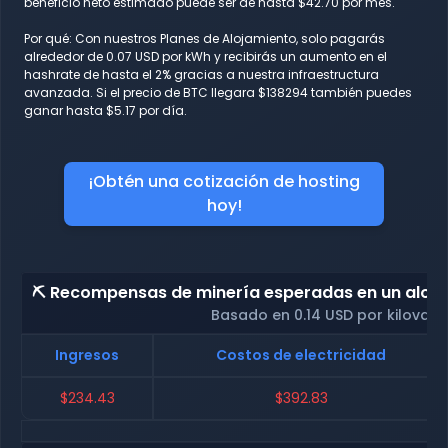
beneficio neto estimado puede ser de hasta $42.70 por mes.
Por qué: Con nuestros Planes de Alojamiento, solo pagarás
alrededor de 0.07 USD por kWh y recibirás un aumento en el
hashrate de hasta el 2% gracias a nuestra infraestructura
avanzada. Si el precio de BTC llegara $138294 también puedes
ganar hasta $5.17 por día.
¡Obtén una cotización de hosting
hoy!
⛏️ Recompensas de minería esperadas en un alojam
Basado en 0.14 USD por kilovati
Ingresos
Costos de electricidad
$234.43
$392.83