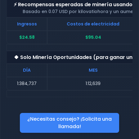
⚡ Recompensas esperadas de minería usando nue
Basado en 0.07 USD por kilovatiohora y un aument
Ingresos
Costos de electricidad
$24.58
$95.04
🍀 Solo Minería Oportunidades (para ganar una
DÍA
MES
1:384,737
1:12,639
¿Necesitas consejo? ¡Solicita una
llamada!