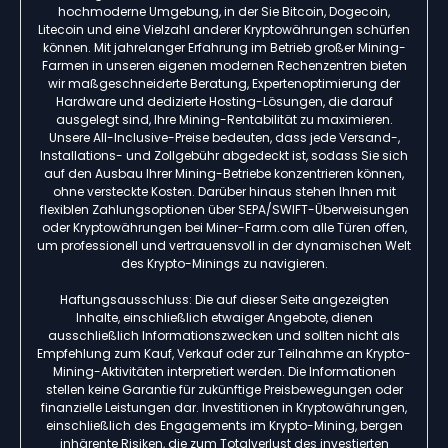
hochmoderne Umgebung, in der Sie Bitcoin, Dogecoin,
Litecoin und eine Vielzahl anderer Kryptowährungen schürfen
können. Mit jahrelanger Erfahrung im Betrieb großer Mining-
Farmen in unseren eigenen modernen Rechenzentren bieten
wir maßgeschneiderte Beratung, Expertenoptimierung der
Hardware und dedizierte Hosting-Lösungen, die darauf
ausgelegt sind, Ihre Mining-Rentabilität zu maximieren.
Unsere All-Inclusive-Preise bedeuten, dass jede Versand-,
Installations- und Zollgebühr abgedeckt ist, sodass Sie sich
auf den Ausbau Ihrer Mining-Betriebe konzentrieren können,
ohne versteckte Kosten. Darüber hinaus stehen Ihnen mit
flexiblen Zahlungsoptionen über SEPA/SWIFT-Überweisungen
oder Kryptowährungen bei Miner-Farm.com alle Türen offen,
um professionell und vertrauensvoll in der dynamischen Welt
des Krypto-Minings zu navigieren.
Haftungsausschluss: Die auf dieser Seite angezeigten
Inhalte, einschließlich etwaiger Angebote, dienen
ausschließlich Informationszwecken und sollten nicht als
Empfehlung zum Kauf, Verkauf oder zur Teilnahme an Krypto-
Mining-Aktivitäten interpretiert werden. Die Informationen
stellen keine Garantie für zukünftige Preisbewegungen oder
finanzielle Leistungen dar. Investitionen in Kryptowährungen,
einschließlich des Engagements im Krypto-Mining, bergen
inhärente Risiken, die zum Totalverlust des investierten