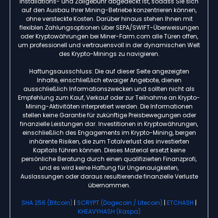
Installations- und Zollgebühr abgedeckt ist, sodass Sie sich
auf den Ausbau Ihrer Mining-Betriebe konzentrieren können,
ohne versteckte Kosten. Darüber hinaus stehen Ihnen mit
flexiblen Zahlungsoptionen über SEPA/SWIFT-Überweisungen
oder Kryptowährungen bei Miner-Farm.com alle Türen offen,
um professionell und vertrauensvoll in der dynamischen Welt
des Krypto-Minings zu navigieren.
Haftungsausschluss: Die auf dieser Seite angezeigten
Inhalte, einschließlich etwaiger Angebote, dienen
ausschließlich Informationszwecken und sollten nicht als
Empfehlung zum Kauf, Verkauf oder zur Teilnahme an Krypto-
Mining-Aktivitäten interpretiert werden. Die Informationen
stellen keine Garantie für zukünftige Preisbewegungen oder
finanzielle Leistungen dar. Investitionen in Kryptowährungen,
einschließlich des Engagements im Krypto-Mining, bergen
inhärente Risiken, die zum Totalverlust des investierten
Kapitals führen können. Dieses Material ersetzt keine
persönliche Beratung durch einen qualifizierten Finanzprofi,
und es wird keine Haftung für Ungenauigkeiten,
Auslassungen oder daraus resultierende finanzielle Verluste
übernommen.
SHA 256 (Bitcoin)
|
SCRYPT (Dogecoin / Litecoin)
|
ETCHASH
|
KHEAVYHASH (Kaspa)