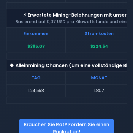
⚡ Erwartete Mining-Belohnungen mit unserem
Basierend auf 0,07 USD pro Kilowattstunde und eine
Einkommen
Stromkosten
$385.07
$224.64
🍀 Alleinmining Chancen (um eine vollständige Blo
TAG
MONAT
1:24,558
1:807
Brauchen Sie Rat? Fordern Sie einen
Rückruf an!