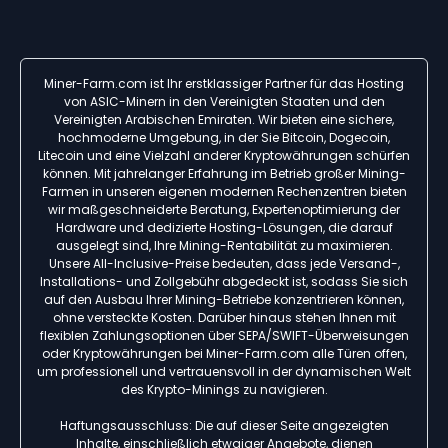
Miner-Farm.com ist Ihr erstklassiger Partner für das Hosting
von ASIC-Minern in den Vereinigten Staaten und den
Vereinigten Arabischen Emiraten. Wir bieten eine sichere,
hochmoderne Umgebung, in der Sie Bitcoin, Dogecoin,
Litecoin und eine Vielzahl anderer Kryptowährungen schürfen
können. Mit jahrelanger Erfahrung im Betrieb großer Mining-
Farmen in unseren eigenen modernen Rechenzentren bieten
wir maßgeschneiderte Beratung, Expertenoptimierung der
Hardware und dedizierte Hosting-Lösungen, die darauf
ausgelegt sind, Ihre Mining-Rentabilität zu maximieren.
Unsere All-Inclusive-Preise bedeuten, dass jede Versand-,
Installations- und Zollgebühr abgedeckt ist, sodass Sie sich
auf den Ausbau Ihrer Mining-Betriebe konzentrieren können,
ohne versteckte Kosten. Darüber hinaus stehen Ihnen mit
flexiblen Zahlungsoptionen über SEPA/SWIFT-Überweisungen
oder Kryptowährungen bei Miner-Farm.com alle Türen offen,
um professionell und vertrauensvoll in der dynamischen Welt
des Krypto-Minings zu navigieren.
Haftungsausschluss: Die auf dieser Seite angezeigten
Inhalte, einschließlich etwaiger Angebote, dienen