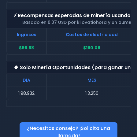
⚡ Recompensas esperadas de minería usando nue
Basado en 0.07 USD por kilovatiohora y un aument
Ingresos
Costos de electricidad
$95.58
$190.08
🍀 Solo Minería Oportunidades (para ganar una
DÍA
MES
1:98,932
1:3,250
¿Necesitas consejo? ¡Solicita una
llamada!