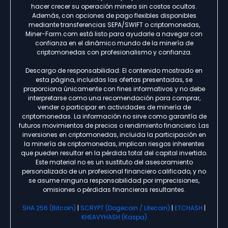
hacer crecer su operación minera sin costos ocultos.
Además, con opciones de pago flexibles disponibles
mediante transferencias SEPA/SWIFT o criptomonedas,
Miner-Farm.com está listo para ayudarle a navegar con
confianza en el dinámico mundo de la minería de
criptomonedas con profesionalismo y confianza.
Descargo de responsabilidad: El contenido mostrado en
esta página, incluidas las ofertas presentadas, se
proporciona únicamente con fines informativos y no debe
interpretarse como una recomendación para comprar,
vender o participar en actividades de minería de
criptomonedas. La información no sirve como garantía de
futuros movimientos de precios o rendimiento financiero. Las
inversiones en criptomonedas, incluida la participación en
la minería de criptomonedas, implican riesgos inherentes
que pueden resultar en la pérdida total del capital invertido.
Este material no es un sustituto del asesoramiento
personalizado de un profesional financiero calificado, y no
se asume ninguna responsabilidad por imprecisiones,
omisiones o pérdidas financieras resultantes.
SHA 256 (Bitcoin)
|
SCRYPT (Dogecoin / Litecoin)
|
ETCHASH
|
KHEAVYHASH (Kaspa)