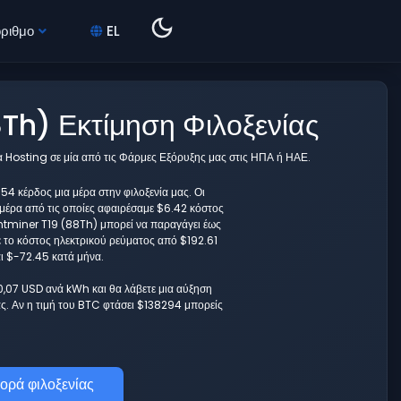
όριθμο
EL
Th) Εκτίμηση Φιλοξενίας
να Hosting σε μία από τις Φάρμες Εξόρυξης μας στις ΗΠΑ ή ΗΑΕ.
4 κέρδος μια μέρα στην φιλοξενία μας. Οι
ημέρα από τις οποίες αφαιρέσαμε $6.42 κόστος
Antminer T19 (88Th) μπορεί να παραγάγει έως
ε το κόστος ηλεκτρικού ρεύματος από $192.61
αι $-72.45 κατά μήνα.
 0,07 USD ανά kWh και θα λάβετε μια αύξηση
. Αν η τιμή του BTC φτάσει $138294 μπορείς
ορά φιλοξενίας