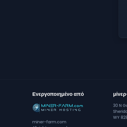
Ενεργοποιημένο από
μίνε
30 N Go
Sherid
WY 828
miner-farm.com