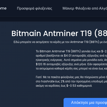
ome
Προσφορά φιλοξενίας
Μάινερ Φιλοξενία από Αλγ
Bitmain Antminer T19 (88
Εδώ μπορείτε να εκτιμήσετε τα κέρδη με τον Antminer T19 (88Th) με έ
Το Bitmain Antminer T19 (88Th) γεννάει έως και $-2.5
αριθμοί βασίζονται σε $4.01 ανταμοιβές εξόρυξης ανά 
ηλεκτρικής ενέργειας. Αυτό σημαίνει μία μονάδα ενός 
$120.16 ανταμοιβές εξόρυξης ανά μήνα. Εάν αφαιρέσετ
τα εκτιμώμενα καθαρά κέρδη σας μπορεί να είναι έως κ
Γιατί: Με τα πακέτα φιλοξενίας μας θα πληρώνετε μόνο
στο hashrate έως 2% από την προηγμένη υποδομή μας
ακόμη να κερδίσεις έως $-0.53 καθημερινά.
Απόκτησε μια προσφ