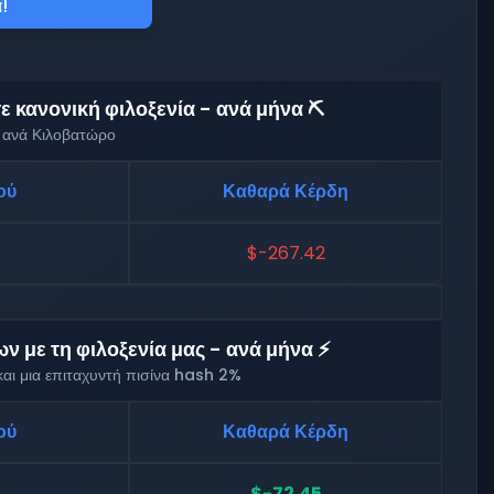
!
 κανονική φιλοξενία - ανά μήνα ⛏️
 ανά Κιλοβατώρο
ού
Καθαρά Κέρδη
$-267.42
 με τη φιλοξενία μας - ανά μήνα ⚡
αι μια επιταχυντή πισίνα hash 2%
ού
Καθαρά Κέρδη
$-72.45