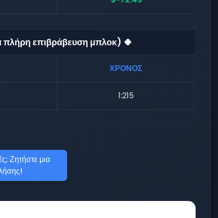
ια πλήρη επιβράβευση μπλοκ) 🍀
ΧΡΟΝΟΣ
1:215
ς; Ζητήστε μια
λήσης!