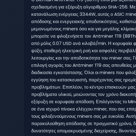
σχεδιασμένη για εξόρυξη αλγορίθμου SHA-256. Με
κατανάλωση ενέργειας 3344W, αυτός ο ASIC miner
απόδοσης και ενεργειακής αποδοτικότητας, καθιστώ
μεμονωμένους miners όσο και για μεγάλης κλίμακα
μπορείτε να φιλοξενήσετε τον Antminer T19 (88Th)
από μόλις 0.07 USD ανά κιλοβά/min. Η κορυφαία 
ψύξη, σταθερή ηλεκτρική ροή και ασφαλές περιβάλλ
λειτουργίας και την αποδοτικότητα του miner σας. 
επιλογή αγοράς του Antminer T19 σας απευθείας μ
διαδικασία εγκατάστασης. Όλοι οι miners που φιλοξ
εγγύηση του κατασκευαστή, παρέχοντας σας ηρεμ
προβλημάτων. Επιπλέον, το κέντρο επισκευών μας ε
προβλήματα υλικού, μειώνοντας τον χρόνο διακοπή
εξόρυξη σε κορυφαία απόδοση. Επιλέγοντας το M
σε ένα ισχυρό πίνακα ελέγχου miner, που σας επιτ
τους φιλοξενούμενους miners σας με ευκολία. Αυτή
παρακολούθηση απόδοσης σε πραγματικό χρόνο, δ
δυνατότητες απομακρυσμένης διαχείρισης, δίνοντάς