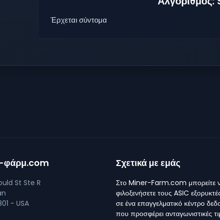
Αλγόριθμος:
Έρχεται σύντομα
ρ-φάρμ.com
Σχετικά με εμάς
uld St Ste R
Στο Miner-Farm.com μπορείτε 
an
φιλοξενήσετε τους ASIC εξορυκτέ
01 - USA
σε ένα επαγγελματικό κέντρο δε
που προσφέρει ανταγωνιστικές τι