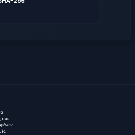
 SHA-256
να
ς σας
δομένων
μές,