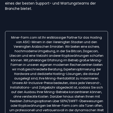
eines der besten Support- und Wartungsteams der
Branche bietet.
Miner-Farm.com ist Ihr erstklassiger Partner für das Hosting
von ASIC-Minern in den Vereinigten Staaten und den
Vereinigten Arabischen Emiraten. Wir bieten eine sichere,
hochmoderne Umgebung, in der Sie Bitcoin, Dogecoin,
Litecoin und eine Vielzahl anderer Kryptowährungen schürfen
können. Mit jahrelanger Erfahrung im Betrieb großer Mining-
Farmen in unseren eigenen modernen Rechenzentren bieten
wir maßgeschneiderte Beratung, Expertenoptimierung der
Hardware und dedizierte Hosting-Lösungen, die darauf
ausgelegt sind, Ihre Mining-Rentabilität zu maximieren.
Unsere All-Inclusive-Preise bedeuten, dass jede Versand-,
Installations- und Zollgebühr abgedeckt ist, sodass Sie sich
auf den Ausbau Ihrer Mining-Betriebe konzentrieren können,
ohne versteckte Kosten. Darüber hinaus stehen Ihnen mit
flexiblen Zahlungsoptionen über SEPA/SWIFT-Überweisungen
oder Kryptowährungen bei Miner-Farm.com alle Türen offen,
um professionell und vertrauensvoll in der dynamischen Welt