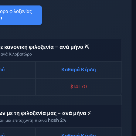
ορά φιλοξενίας
!
 κανονική φιλοξενία - ανά μήνα ⛏️
 ανά Κιλοβατώρο
ού
Καθαρά Κέρδη
$141.70
 με τη φιλοξενία μας - ανά μήνα ⚡
αι μια επιταχυντή πισίνα hash 2%
ού
Καθαρά Κέρδη