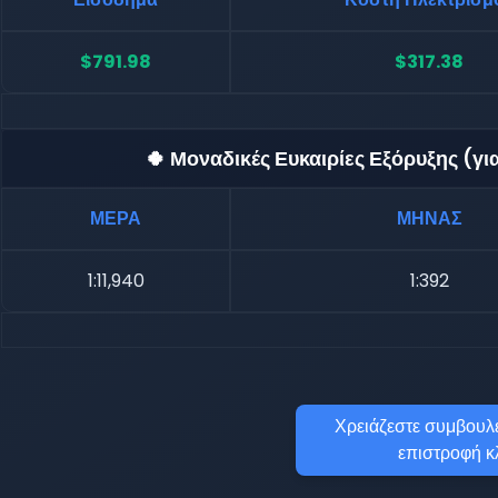
$791.98
$317.38
🍀 Μοναδικές Ευκαιρίες Εξόρυξης (γ
ΜΕΡΑ
ΜΗΝΑΣ
1:11,940
1:392
Χρειάζεστε συμβουλέ
επιστροφή κ