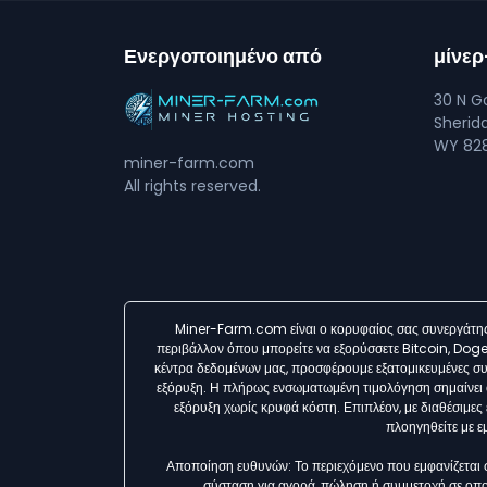
Ενεργοποιημένο από
μίνε
30 N Go
Sherid
WY 828
miner-farm.com
All rights reserved.
Miner-Farm.com είναι ο κορυφαίος σας συνεργάτης 
περιβάλλον όπου μπορείτε να εξορύσσετε Bitcoin, Doge
κέντρα δεδομένων μας, προσφέρουμε εξατομικευμένες συμβ
εξόρυξη. Η πλήρως ενσωματωμένη τιμολόγηση σημαίνει ότ
εξόρυξη χωρίς κρυφά κόστη. Επιπλέον, με διαθέσιμ
πλοηγηθείτε με ε
Αποποίηση ευθυνών: Το περιεχόμενο που εμφανίζεται 
σύσταση για αγορά, πώληση ή συμμετοχή σε οπο