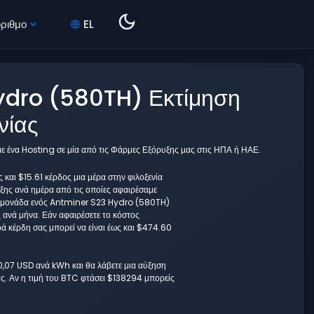
όριθμο
EL
ydro (580TH) Εκτίμηση
νίας
ε ένα Hosting σε μία από τις Φάρμες Εξόρυξης μας στις ΗΠΑ ή ΗΑΕ.
αι $15.61 κέρδος μια μέρα στην φιλοξενία
υξης ανά ημέρα από τις οποίες αφαιρέσαμε
μία μονάδα ενός Antminer S23 Hydro (580TH)
 ανά μήνα. Εάν αφαιρέσετε το κόστος
ά κέρδη σας μπορεί να είναι έως και $474.60
 0,07 USD ανά kWh και θα λάβετε μια αύξηση
. Αν η τιμή του BTC φτάσει $138294 μπορείς