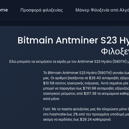
ome
Προσφορά φιλοξενίας
Μάινερ Φιλοξενία από Αλγ
Bitmain Antminer S23 H
Φιλοξε
Εδώ μπορείτε να εκτιμήσετε τα κέρδη με τον Antminer S23 Hydro (580TH) μ
Το Bitmain Antminer S23 Hydro (580TH) γεννάει έως κ
μας. Οι αριθμοί βασίζονται σε $26.40 ανταμοιβές εξόρ
$10.58 κόστος ηλεκτρικής ενέργειας. Αυτό σημαίνει 
μπορεί να παραγάγει έως $791.98 ανταμοιβές εξόρυξης
ηλεκτρικού ρεύματος από $317.38 τα εκτιμώμενα καθαρ
κατά μήνα.
Γιατί: Με τα πακέτα φιλοξενίας μας θα πληρώνετε μόνο
στο hashrate έως 2% από την προηγμένη υποδομή μας
ακόμη να κερδίσεις έως $28.24 καθημερινά.