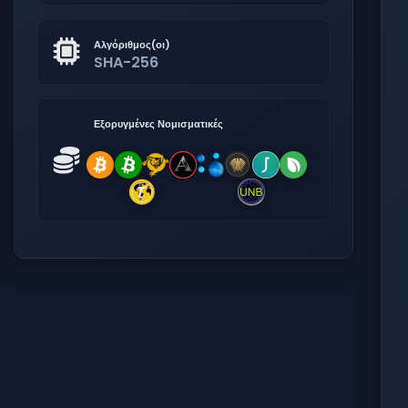
Αλγόριθμος(οι)
SHA-256
Εξορυγμένες Νομισματικές