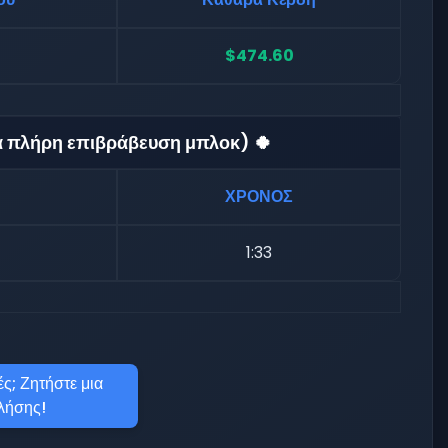
$474.60
ια πλήρη επιβράβευση μπλοκ) 🍀
ΧΡΟΝΟΣ
1:33
ς; Ζητήστε μια
λήσης!