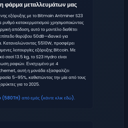
 τη φάρμα μεταλλευμάτων μας
νης εξόρυξης με το Bitmain Antminer S23
/s ρυθμό κατακερματισμού χρησιμοποιώντας
ρμική απόδοση, αυτό το μοντέλο διαθέτει
 επίπεδο θορύβου 50dB—ιδανικό για
τα. Καταναλώνοντας 5510W, προσφέρει
μενες λειτουργίες εξόρυξης Bitcoin. Με
ό σασί 13.5 kg, το S23 Hydro είναι
τωση ραφιών. Ενισχυμένο με 4
hernet, αυτή η μονάδα εξασφαλίζει
ασία 5–95%, καθιστώντας την μία από τους
ορύκτες για το 2025.
 (580TH) από εμάς (κάντε κλικ εδώ).