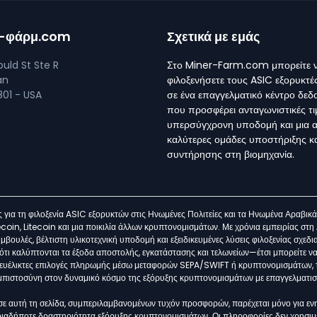
ρ-φάρμ.com
Σχετικά με εμάς
uld St Ste R
Στο Miner-Farm.com μπορείτε 
an
φιλοξενήσετε τους ASIC εξορυκτέ
01 - USA
σε ένα επαγγελματικό κέντρο δε
που προσφέρει ανταγωνιστικές τι
υπερσύγχρονη υποδομή και μια α
καλύτερες ομάδες υποστήριξης κ
συντήρησης στη βιομηχανία.
για τη φιλοξενία ASIC εξορυκτών στις Ηνωμένες Πολιτείες και τα Ηνωμένα Αραβικ
coin, Litecoin και μια ποικιλία άλλων κρυπτονομισμάτων. Με χρόνια εμπειρίας στ
ουλές, βέλτιστη υλικοτεχνική υποδομή και εξειδικευμένες λύσεις φιλοξενίας σχεδ
ι καλύπτονται τα έξοδα αποστολής, εγκατάστασης και τελωνείων—έτσι μπορείτε να
ες ευέλικτες επιλογές πληρωμής μέσω μεταφορών SEPA/SWIFT ή κρυπτονομισμάτων, 
μπιστοσύνη στον δυναμικό κόσμο της εξόρυξης κρυπτονομισμάτων με επαγγελματισμ
σε αυτή τη σελίδα, συμπεριλαμβανομένων τυχόν προσφορών, παρέχεται μόνο για ενη
ιαδήποτε δραστηριότητα εξόρυξης κρυπτονομισμάτων. Οι πληροφορίες δεν χρησιμ