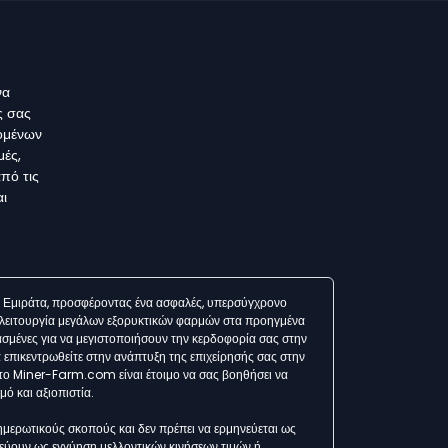
να
ς σας
δομένων
μές,
πό τις
αι
ά Εμιράτα, προσφέροντας ένα ασφαλές, υπερσύγχρονο
η λειτουργία μεγάλων εξορυκτικών φαρμών στα προηγμένα
ιασμένες για να μεγιστοποιήσουν την κερδοφορία σας στην
 επικεντρωθείτε στην ανάπτυξη της επιχείρησής σας στην
το Miner-Farm.com είναι έτοιμο να σας βοηθήσει να
ό και αξιοπιστία.
μερωτικούς σκοπούς και δεν πρέπει να ερμηνεύεται ως
εύουν ως εγγύηση μελλοντικών κινήσεων τιμών ή