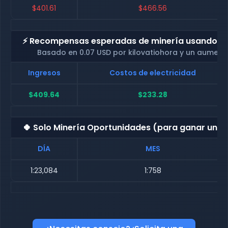
$401.61
$466.56
⚡ Recompensas esperadas de minería usando nue
Basado en 0.07 USD por kilovatiohora y un aument
Ingresos
Costos de electricidad
$409.64
$233.28
🍀 Solo Minería Oportunidades (para ganar una
DÍA
MES
1:23,084
1:758