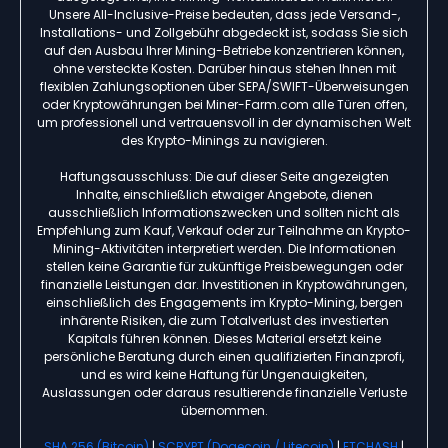
Unsere All-Inclusive-Preise bedeuten, dass jede Versand-,
Installations- und Zollgebühr abgedeckt ist, sodass Sie sich
auf den Ausbau Ihrer Mining-Betriebe konzentrieren können,
ohne versteckte Kosten. Darüber hinaus stehen Ihnen mit
flexiblen Zahlungsoptionen über SEPA/SWIFT-Überweisungen
oder Kryptowährungen bei Miner-Farm.com alle Türen offen,
um professionell und vertrauensvoll in der dynamischen Welt
des Krypto-Minings zu navigieren.
Haftungsausschluss: Die auf dieser Seite angezeigten
Inhalte, einschließlich etwaiger Angebote, dienen
ausschließlich Informationszwecken und sollten nicht als
Empfehlung zum Kauf, Verkauf oder zur Teilnahme an Krypto-
Mining-Aktivitäten interpretiert werden. Die Informationen
stellen keine Garantie für zukünftige Preisbewegungen oder
finanzielle Leistungen dar. Investitionen in Kryptowährungen,
einschließlich des Engagements im Krypto-Mining, bergen
inhärente Risiken, die zum Totalverlust des investierten
Kapitals führen können. Dieses Material ersetzt keine
persönliche Beratung durch einen qualifizierten Finanzprofi,
und es wird keine Haftung für Ungenauigkeiten,
Auslassungen oder daraus resultierende finanzielle Verluste
übernommen.
SHA 256 (Bitcoin)
|
SCRYPT (Dogecoin / Litecoin)
|
ETCHASH
|