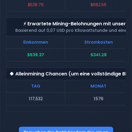
$528.79
$682.56
⚡ Erwartete Mining-Belohnungen mit unserem
Basierend auf 0,07 USD pro Kilowattstunde und eine
Einkommen
Stromkosten
$539.37
$341.28
🍀 Alleinmining Chancen (um eine vollständige Blo
TAG
MONAT
1:17,532
1:576