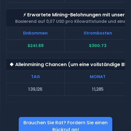
⚡ Erwartete Mining-Belohnungen mit unserem
Basierend auf 0,07 USD pro Kilowattstunde und eine
Einkommen
Stromkosten
$241.69
$300.73
🍀 Alleinmining Chancen (um eine vollständige Blo
TAG
MONAT
1:39,126
1:1,285
Brauchen Sie Rat? Fordern Sie einen
Rückruf an!