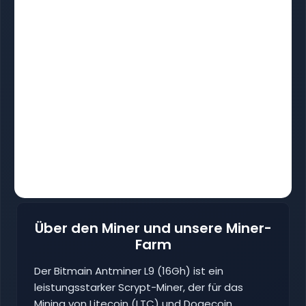
Über den Miner und unsere Miner-
Farm
Der Bitmain Antminer L9 (16Gh) ist ein
leistungsstarker Scrypt-Miner, der für das
Mining von Litecoin (LTC) und Dogecoin