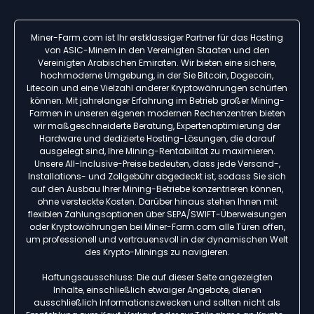
Miner-Farm.com ist Ihr erstklassiger Partner für das Hosting
von ASIC-Minern in den Vereinigten Staaten und den
Vereinigten Arabischen Emiraten. Wir bieten eine sichere,
hochmoderne Umgebung, in der Sie Bitcoin, Dogecoin,
Litecoin und eine Vielzahl anderer Kryptowährungen schürfen
können. Mit jahrelanger Erfahrung im Betrieb großer Mining-
Farmen in unseren eigenen modernen Rechenzentren bieten
wir maßgeschneiderte Beratung, Expertenoptimierung der
Hardware und dedizierte Hosting-Lösungen, die darauf
ausgelegt sind, Ihre Mining-Rentabilität zu maximieren.
Unsere All-Inclusive-Preise bedeuten, dass jede Versand-,
Installations- und Zollgebühr abgedeckt ist, sodass Sie sich
auf den Ausbau Ihrer Mining-Betriebe konzentrieren können,
ohne versteckte Kosten. Darüber hinaus stehen Ihnen mit
flexiblen Zahlungsoptionen über SEPA/SWIFT-Überweisungen
oder Kryptowährungen bei Miner-Farm.com alle Türen offen,
um professionell und vertrauensvoll in der dynamischen Welt
des Krypto-Minings zu navigieren.
Haftungsausschluss: Die auf dieser Seite angezeigten
Inhalte, einschließlich etwaiger Angebote, dienen
ausschließlich Informationszwecken und sollten nicht als