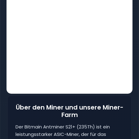
Über den Miner und unsere Miner-
Farm
Der Bitmain Antminer S21+ (235Th) ist ein
leistungsstarker ASIC-Miner, der für das