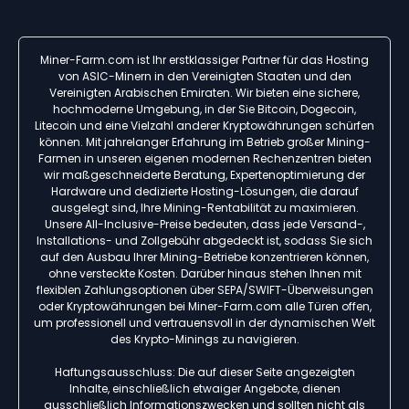
Miner-Farm.com ist Ihr erstklassiger Partner für das Hosting
von ASIC-Minern in den Vereinigten Staaten und den
Vereinigten Arabischen Emiraten. Wir bieten eine sichere,
hochmoderne Umgebung, in der Sie Bitcoin, Dogecoin,
Litecoin und eine Vielzahl anderer Kryptowährungen schürfen
können. Mit jahrelanger Erfahrung im Betrieb großer Mining-
Farmen in unseren eigenen modernen Rechenzentren bieten
wir maßgeschneiderte Beratung, Expertenoptimierung der
Hardware und dedizierte Hosting-Lösungen, die darauf
ausgelegt sind, Ihre Mining-Rentabilität zu maximieren.
Unsere All-Inclusive-Preise bedeuten, dass jede Versand-,
Installations- und Zollgebühr abgedeckt ist, sodass Sie sich
auf den Ausbau Ihrer Mining-Betriebe konzentrieren können,
ohne versteckte Kosten. Darüber hinaus stehen Ihnen mit
flexiblen Zahlungsoptionen über SEPA/SWIFT-Überweisungen
oder Kryptowährungen bei Miner-Farm.com alle Türen offen,
um professionell und vertrauensvoll in der dynamischen Welt
des Krypto-Minings zu navigieren.
Haftungsausschluss: Die auf dieser Seite angezeigten
Inhalte, einschließlich etwaiger Angebote, dienen
ausschließlich Informationszwecken und sollten nicht als