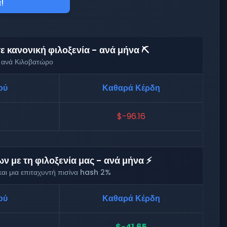
!
 κανονική φιλοξενία - ανά μήνα ⛏️
 ανά Κιλοβατώρο
ού
Καθαρά Κέρδη
$-96.16
 με τη φιλοξενία μας - ανά μήνα ⚡
αι μια επιταχυντή πισίνα hash 2%
ού
Καθαρά Κέρδη
$-41.65