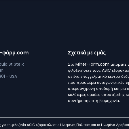
ρ-φάρμ.com
Σχετικά με εμάς
uld St Ste R
Στο Miner-Farm.com μπορείτε 
an
φιλοξενήσετε τους ASIC εξορυκτέ
01 - USA
σε ένα επαγγελματικό κέντρο δε
που προσφέρει ανταγωνιστικές τι
υπερσύγχρονη υποδομή και μια α
καλύτερες ομάδες υποστήριξης κ
συντήρησης στη βιομηχανία.
για τη φιλοξενία ASIC εξορυκτών στις Ηνωμένες Πολιτείες και τα Ηνωμένα Αραβικ