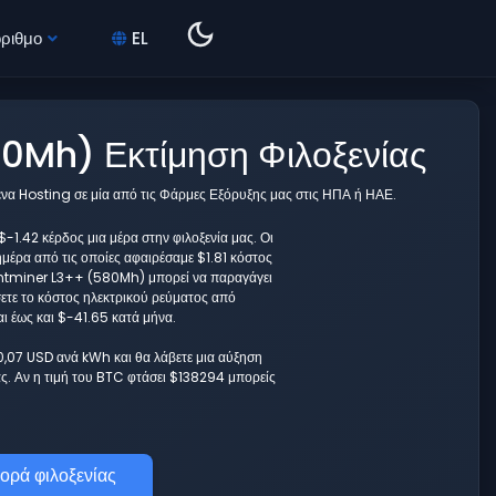
όριθμο
EL
0Mh) Εκτίμηση Φιλοξενίας
ένα Hosting σε μία από τις Φάρμες Εξόρυξης μας στις ΗΠΑ ή ΗΑΕ.
1.42 κέρδος μια μέρα στην φιλοξενία μας. Οι
ημέρα από τις οποίες αφαιρέσαμε $1.81 κόστος
 Antminer L3++ (580Mh) μπορεί να παραγάγει
σετε το κόστος ηλεκτρικού ρεύματος από
ι έως και $-41.65 κατά μήνα.
 0,07 USD ανά kWh και θα λάβετε μια αύξηση
. Αν η τιμή του BTC φτάσει $138294 μπορείς
ορά φιλοξενίας