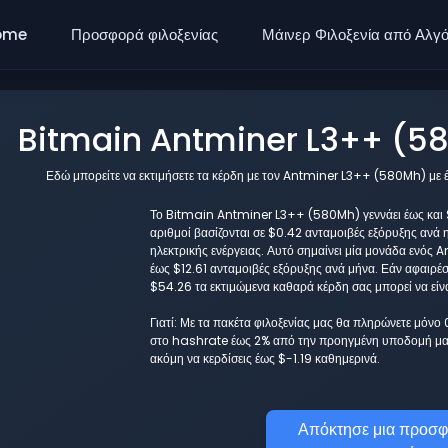
ome
Προσφορά φιλοξενίας
Μάινερ Φιλοξενία από Αλγ
Bitmain Antminer L3++ (58
Εδώ μπορείτε να εκτιμήσετε τα κέρδη με τον Antminer L3++ (580Mh) με 
Το Bitmain Antminer L3++ (580Mh) γεννάει έως και $-
αριθμοί βασίζονται σε $0.42 ανταμοιβές εξόρυξης ανά 
ηλεκτρικής ενέργειας. Αυτό σημαίνει μία μονάδα ενός
έως $12.61 ανταμοιβές εξόρυξης ανά μήνα. Εάν αφαιρέ
$54.26 τα εκτιμώμενα καθαρά κέρδη σας μπορεί να είνα
Γιατί: Με τα πακέτα φιλοξενίας μας θα πληρώνετε μόνο
στο hashrate έως 2% από την προηγμένη υποδομή μας
ακόμη να κερδίσεις έως $-1.19 καθημερινά.
Απόκτησε μια προσφ