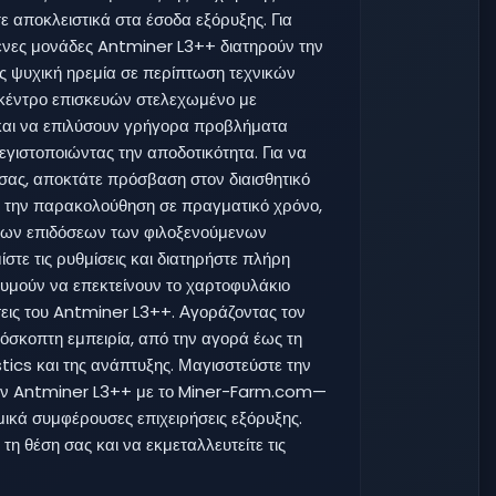
ε αποκλειστικά στα έσοδα εξόρυξης. Για
μενες μονάδες Antminer L3++ διατηρούν την
ς ψυχική ηρεμία σε περίπτωση τεχνικών
 κέντρο επισκευών στελεχωμένο με
και να επιλύσουν γρήγορα προβλήματα
εγιστοποιώντας την αποδοτικότητα. Για να
 σας, αποκτάτε πρόσβαση στον διαισθητικό
 την παρακολούθηση σε πραγματικό χρόνο,
 των επιδόσεων των φιλοξενούμενων
τε τις ρυθμίσεις και διατηρήστε πλήρη
θυμούν να επεκτείνουν το χαρτοφυλάκιο
εις του Antminer L3++. Αγοράζοντας τον
όσκοπτη εμπειρία, από την αγορά έως τη
stics και της ανάπτυξης. Μαγισστεύστε την
 τον Antminer L3++ με το Miner-Farm.com—
μικά συμφέρουσες επιχειρήσεις εξόρυξης.
τη θέση σας και να εκμεταλλευτείτε τις