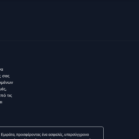
να
ς σας
δομένων
μές,
πό τις
αι
ά Εμιράτα, προσφέροντας ένα ασφαλές, υπερσύγχρονο