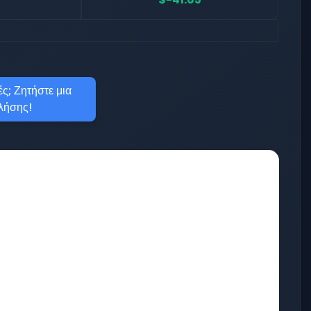
ς; Ζητήστε μια
λήσης!