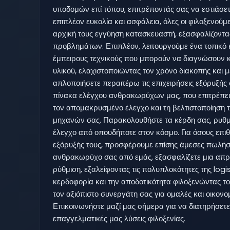
υποδομών επί τόπου, επιτρέποντάς σας να εστιάσετ
επιπλέον ευκολία και ασφάλεια, όλες οι φιλοξενού
αρχική τους εγγύηση κατασκευαστή, εξασφαλίζοντα
προβλημάτων. Επιπλέον, λειτουργούμε ένα τοπικό
έμπειρους τεχνικούς που μπορούν να διαγνώσουν 
υλικού, ελαχιστοποιώντας τον χρόνο διακοπής και μ
απλοποιήσετε περαιτέρω τις επιχειρήσεις εξόρυξής
πίνακα ελέγχου ανθρακωρύχων μας, που επιτρέπει
τον απομακρυσμένο έλεγχο και τη βελτιστοποίηση
μηχανών σας. Παρακολουθήστε τα κέρδη σας, ρυθμίσ
έλεγχο από οπουδήποτε στον κόσμο. Για όσους επι
εξόρυξής τους, προσφέρουμε επίσης άμεσες πωλήσ
ανθρακωρύχο σας από εμάς, εξασφαλίζετε μια απρ
ρύθμιση, εξαλείφοντας τις πολυπλοκότητες της logi
κερδοφορία και την αποδοτικότητα φιλοξενώντας
τον αξιόπιστο συνεργάτη σας για ομαλές και οικονο
Επικοινωνήστε μαζί μας σήμερα για να διατηρήσετε 
επαγγελματικές μας λύσεις φιλοξενίας.