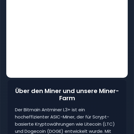
Über den Miner und unsere Miner-
Farm
Der Bitmain Antminer L3+ ist ein
hocheffizienter ASIC-Miner, der für Scrypt-
basierte Kryptowährungen wie Litecoin (LTC)
und Dogecoin (DOGE) entwickelt wurde. Mit