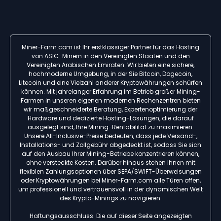
Miner-Farm.com ist Ihr erstklassiger Partner für das Hosting
von ASIC-Minern in den Vereinigten Staaten und den
Vereinigten Arabischen Emiraten. Wir bieten eine sichere,
hochmoderne Umgebung, in der Sie Bitcoin, Dogecoin,
Litecoin und eine Vielzahl anderer Kryptowährungen schürfen
können. Mit jahrelanger Erfahrung im Betrieb großer Mining-
Farmen in unseren eigenen modernen Rechenzentren bieten
wir maßgeschneiderte Beratung, Expertenoptimierung der
Hardware und dedizierte Hosting-Lösungen, die darauf
ausgelegt sind, Ihre Mining-Rentabilität zu maximieren.
Unsere All-Inclusive-Preise bedeuten, dass jede Versand-,
Installations- und Zollgebühr abgedeckt ist, sodass Sie sich
auf den Ausbau Ihrer Mining-Betriebe konzentrieren können,
ohne versteckte Kosten. Darüber hinaus stehen Ihnen mit
flexiblen Zahlungsoptionen über SEPA/SWIFT-Überweisungen
oder Kryptowährungen bei Miner-Farm.com alle Türen offen,
um professionell und vertrauensvoll in der dynamischen Welt
des Krypto-Minings zu navigieren.
Haftungsausschluss: Die auf dieser Seite angezeigten